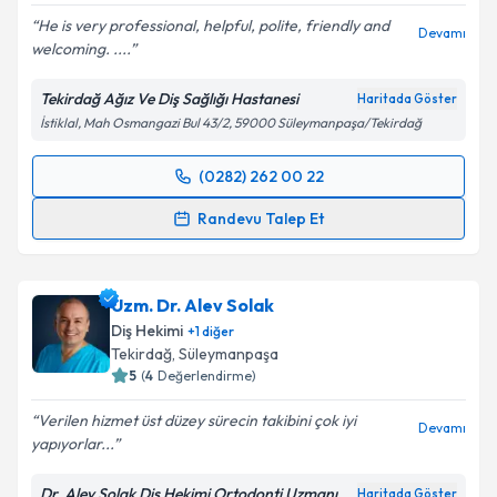
He is very professional, helpful, polite, friendly and
Devamı
welcoming. ....
Kişisel verilerimin işlenmesine ilişkin
Aydınlatma
Metni
'ni okudum ve kişisel verilerimin belirtilen
kapsamda işlenmesini kabul ediyorum.
Tekirdağ Ağız Ve Diş Sağlığı Hastanesi
Haritada Göster
İstiklal, Mah Osmangazi Bul 43/2, 59000 Süleymanpaşa/Tekirdağ
Takvim Talebini Gönder
(0282) 262 00 22
Randevu Takvimi Talebi
Randevu Talep Et
Uzm. Dt. Çağlar Dağdeviren
için randevu takvimi
talebi oluşturun. Size bu uzmandan randevu almanız
Uzm. Dr. Alev Solak
için bir takvim hazırlandığında e-posta ile
bilgilendireceğiz.
Diş Hekimi
+
1
diğer
Tekirdağ
, Süleymanpaşa
E-posta Adresiniz
5
(
4
Değerlendirme)
Verilen hizmet üst düzey sürecin takibini çok iyi
Devamı
yapıyorlar...
Kişisel verilerimin işlenmesine ilişkin
Aydınlatma
Dr. Alev Solak Diş Hekimi Ortodonti Uzmanı
Haritada Göster