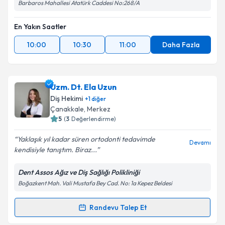
Barbaros Mahallesi Atatürk Caddesi No:268/A
En Yakın Saatler
10:00
10:30
11:00
Daha Fazla
Uzm. Dt. Ela Uzun
Diş Hekimi
+
1
diğer
Çanakkale
, Merkez
5
(
3
Değerlendirme)
Yaklaşık yıl kadar süren ortodonti tedavimde
Devamı
kendisiyle tanıştım. Biraz...
Dent Assos Ağız ve Diş Sağlığı Polikliniği
Boğazkent Mah. Vali Mustafa Bey Cad. No: 1a Kepez Beldesi
Randevu Talep Et
Randevu Takvimi Talebi