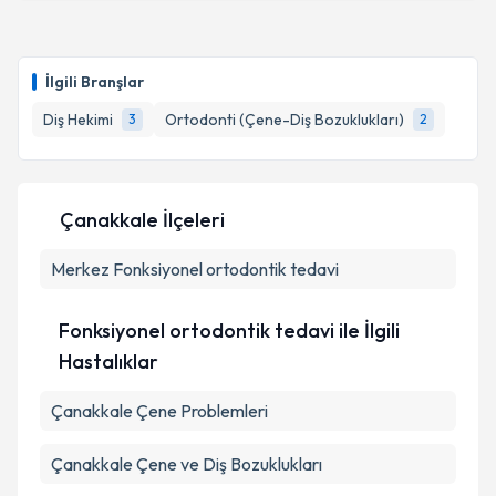
Dr. Dt. Seyfi Kelebek
için randevu takvimi talebi
oluşturun. Size bu uzmandan randevu almanız için bir
İlgili Branşlar
takvim hazırlandığında e-posta ile bilgilendireceğiz.
Diş Hekimi
Ortodonti (Çene-Diş Bozuklukları)
3
2
E-posta Adresiniz
Çanakkale İlçeleri
Kişisel verilerimin işlenmesine ilişkin
Aydınlatma
Merkez
Metni
Fonksiyonel ortodontik tedavi
'ni okudum ve kişisel verilerimin belirtilen
kapsamda işlenmesini kabul ediyorum.
Fonksiyonel ortodontik tedavi ile İlgili
Takvim Talebini Gönder
Hastalıklar
Çanakkale Çene Problemleri
Çanakkale Çene ve Diş Bozuklukları