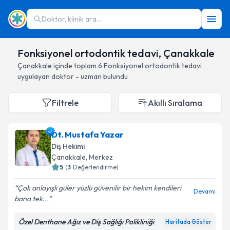
Doktor, klinik ara...
Fonksiyonel ortodontik tedavi, Çanakkale
Çanakkale
içinde toplam
6
Fonksiyonel ortodontik tedavi
uygulayan doktor - uzman bulundu
Filtrele
Akıllı Sıralama
Dt. Mustafa Yazar
Diş Hekimi
Çanakkale
, Merkez
5
(
3
Değerlendirme)
Çok anlayışlı güler yüzlü güvenilir bir hekim kendileri
Devamı
bana tek...
Özel Denthane Ağız ve Diş Sağlığı Polikliniği
Haritada Göster