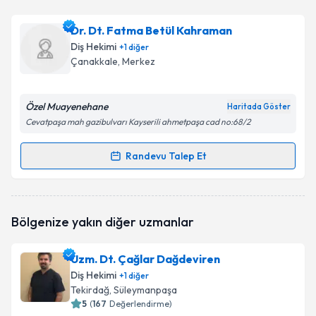
Uzm. Dt. Ela Uzun
için randevu takvimi talebi
Dr. Dt. Fatma Betül Kahraman
oluşturun. Size bu uzmandan randevu almanız için bir
Diş Hekimi
+
1
diğer
takvim hazırlandığında e-posta ile bilgilendireceğiz.
Çanakkale
, Merkez
E-posta Adresiniz
Özel Muayenehane
Haritada Göster
Cevatpaşa mah gazibulvarı Kayserili ahmetpaşa cad no:68/2
Kişisel verilerimin işlenmesine ilişkin
Aydınlatma
Randevu Talep Et
Randevu Takvimi Talebi
Metni
'ni okudum ve kişisel verilerimin belirtilen
kapsamda işlenmesini kabul ediyorum.
Dr. Dt. Fatma Betül Kahraman
için randevu takvimi
Bölgenize yakın diğer uzmanlar
talebi oluşturun. Size bu uzmandan randevu almanız
Takvim Talebini Gönder
için bir takvim hazırlandığında e-posta ile
bilgilendireceğiz.
Uzm. Dt. Çağlar Dağdeviren
Diş Hekimi
+
1
diğer
E-posta Adresiniz
Tekirdağ
, Süleymanpaşa
5
(
167
Değerlendirme)