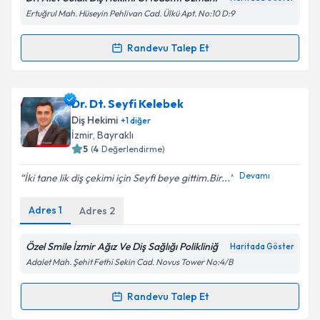
Metni
'ni okudum ve kişisel verilerimin belirtilen
Ertuğrul Mah. Hüseyin Pehlivan Cad. Ülkü Apt. No:10 D:9
kapsamda işlenmesini kabul ediyorum.
Randevu Talep Et
Randevu Takvimi Talebi
Takvim Talebini Gönder
Uzm. Dr. Alev Solak
için randevu takvimi talebi
Dr. Dt. Seyfi Kelebek
oluşturun. Size bu uzmandan randevu almanız için bir
Diş Hekimi
+
1
diğer
takvim hazırlandığında e-posta ile bilgilendireceğiz.
İzmir
, Bayraklı
5
(
4
Değerlendirme)
E-posta Adresiniz
Devamı
İki tane lik diş çekimi için Seyfi beye gittim.Bir...
Adres
1
Adres
2
Kişisel verilerimin işlenmesine ilişkin
Aydınlatma
Metni
'ni okudum ve kişisel verilerimin belirtilen
Özel Smile İzmir Ağız Ve Diş Sağlığı Polikliniğ
Haritada Göster
kapsamda işlenmesini kabul ediyorum.
Adalet Mah. Şehit Fethi Sekin Cad. Novus Tower No:4/B
Randevu Talep Et
Randevu Takvimi Talebi
Takvim Talebini Gönder