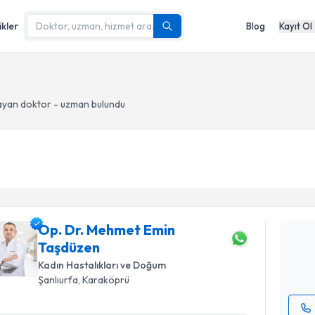
ikler
Blog
Kayıt Ol
ayan doktor - uzman bulundu
Randevu T
Op. Dr. M
oluşturun. 
Op. Dr. Mehmet Emin
hazırlandığ
Taşdüzen
E-posta Ad
Kadın Hastalıkları ve Doğum
Şanlıurfa
, Karaköprü