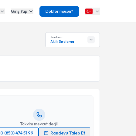
Giriş Yap
Doktor musun?
Sıralama
Akıllı Sıralama
akvimi Talebi
ehmet Emin Taşdüzen
için randevu takvimi talebi
Size bu uzmandan randevu almanız için bir takvim
ında e-posta ile bilgilendireceğiz.
resiniz
Takvim mevcut değil.
0 (850) 474 51 99
Randevu Talep Et