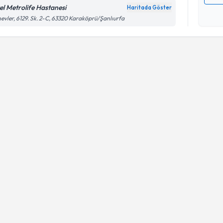
el Metrolife Hastanesi
Haritada Göster
Kişisel
evler, 6129. Sk. 2-C, 63320 Karaköprü/Şanlıurfa
okudum
işlenm