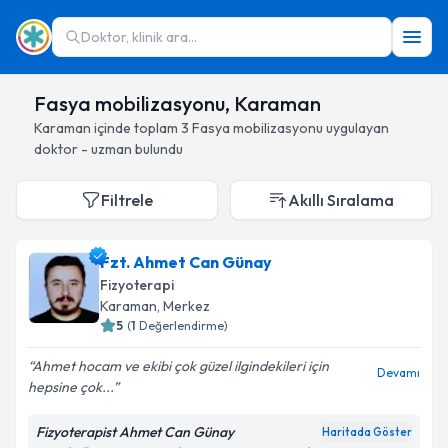
Doktor, klinik ara...
Fasya mobilizasyonu, Karaman
Karaman
içinde toplam
3
Fasya mobilizasyonu
uygulayan
doktor - uzman bulundu
Filtrele
Akıllı Sıralama
Fzt. Ahmet Can Günay
Fizyoterapi
Karaman
, Merkez
5
(
1
Değerlendirme)
Ahmet hocam ve ekibi çok güzel ilgindekileri için
Devamı
hepsine çok...
Fizyoterapist Ahmet Can Günay
Haritada Göster