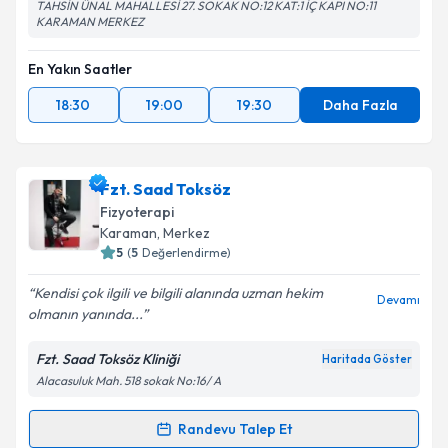
TAHSİN ÜNAL MAHALLESİ 27. SOKAK NO:12 KAT:1 İÇ KAPI NO:11
KARAMAN MERKEZ
En Yakın Saatler
18:30
19:00
19:30
Daha Fazla
Fzt. Saad Toksöz
Fizyoterapi
Karaman
, Merkez
5
(
5
Değerlendirme)
Kendisi çok ilgili ve bilgili alanında uzman hekim
Devamı
olmanın yanında...
Fzt. Saad Toksöz Kliniği
Haritada Göster
Alacasuluk Mah. 518 sokak No:16/ A
Randevu Talep Et
Randevu Takvimi Talebi