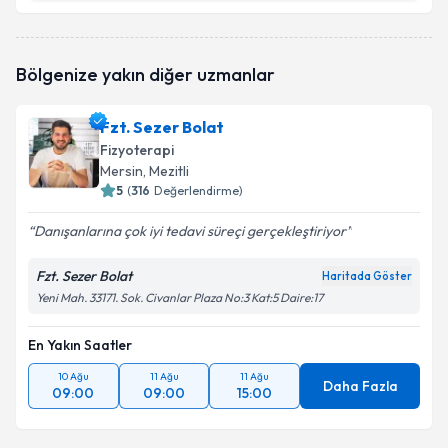
Fzt. Saad Toksöz
için randevu takvimi talebi
Bölgenize yakın diğer uzmanlar
oluşturun. Size bu uzmandan randevu almanız için bir
takvim hazırlandığında e-posta ile bilgilendireceğiz.
Fzt. Sezer Bolat
E-posta Adresiniz
Fizyoterapi
Mersin
, Mezitli
5
(
316
Değerlendirme)
Danışanlarına çok iyi tedavi süreçi gerçekleştiriyor
Kişisel verilerimin işlenmesine ilişkin
Aydınlatma
Metni
'ni okudum ve kişisel verilerimin belirtilen
Fzt. Sezer Bolat
kapsamda işlenmesini kabul ediyorum.
Haritada Göster
Yeni Mah. 33171. Sok. Civanlar Plaza No:3 Kat:5 Daire:17
Takvim Talebini Gönder
En Yakın Saatler
10 Ağu
11 Ağu
11 Ağu
Daha Fazla
09:00
09:00
15:00