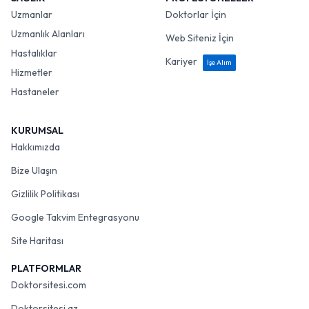
Uzmanlar
Doktorlar İçin
Uzmanlık Alanları
Web Siteniz İçin
Hastalıklar
Kariyer
İşe Alım
Hizmetler
Hastaneler
KURUMSAL
Hakkımızda
Bize Ulaşın
Gizlilik Politikası
Google Takvim Entegrasyonu
Site Haritası
PLATFORMLAR
Doktorsitesi.com
Doktorsitesi.az