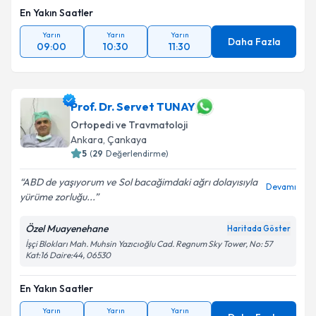
En Yakın Saatler
Yarın
Yarın
Yarın
Daha Fazla
09:00
10:30
11:30
Prof. Dr. Servet TUNAY
Ortopedi ve Travmatoloji
Ankara
, Çankaya
5
(
29
Değerlendirme)
ABD de yaşıyorum ve Sol bacağimdaki ağrı dolayısıyla
Devamı
yürüme zorluğu...
Özel Muayenehane
Haritada Göster
İşçi Blokları Mah. Muhsin Yazıcıoğlu Cad. Regnum Sky Tower, No: 57
Kat:16 Daire:44, 06530
En Yakın Saatler
Yarın
Yarın
Yarın