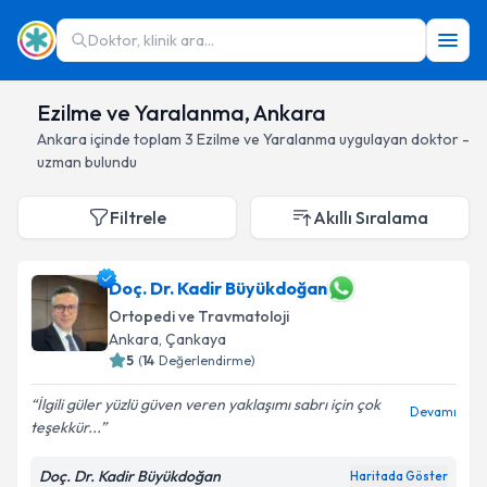
Doktor, klinik ara...
Ezilme ve Yaralanma, Ankara
Ankara
içinde toplam
3
Ezilme ve Yaralanma
uygulayan doktor -
uzman bulundu
Filtrele
Akıllı Sıralama
Doç. Dr. Kadir Büyükdoğan
Ortopedi ve Travmatoloji
Ankara
, Çankaya
5
(
14
Değerlendirme)
İlgili güler yüzlü güven veren yaklaşımı sabrı için çok
Devamı
teşekkür...
Doç. Dr. Kadir Büyükdoğan
Haritada Göster