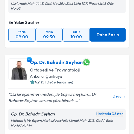
Kızılırmak Mah. 1443. Cad. No :25 A Blok Usta 1071 Plaza Kat:8 Ofis
No:60
En Yakın Saatler
Yarın
Yarın
Yarın
Daha Fazla
09:00
09:30
10:00
Op. Dr. Bahadır Seyhan
Ortopedi ve Travmatoloji
Ankara
, Çankaya
4.9
(
51
Değerlendirme)
Diz kireçlenmesi nedeniyle başvurmuştum… Dr
Devamı
Bahadır Seyhan sorunu çözebilmek ...
Op. Dr. Bahadır Seyhan
Haritada Göster
Maidan İş Ve Yaşam Merkezi Mustafa Kemal Mah. 2118. Cad A Blok
No:167 Kat:14