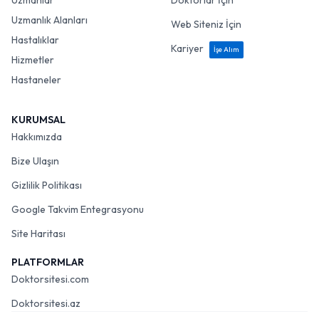
Uzmanlar
Doktorlar İçin
Uzmanlık Alanları
Web Siteniz İçin
Hastalıklar
Kariyer
İşe Alım
Hizmetler
Hastaneler
KURUMSAL
Hakkımızda
Bize Ulaşın
Gizlilik Politikası
Google Takvim Entegrasyonu
Site Haritası
PLATFORMLAR
Doktorsitesi.com
Doktorsitesi.az