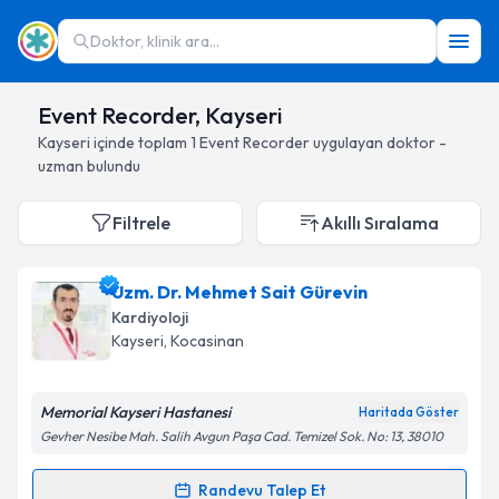
Doktor, klinik ara...
Event Recorder, Kayseri
Kayseri
içinde toplam
1
Event Recorder
uygulayan doktor -
uzman bulundu
Filtrele
Akıllı Sıralama
Uzm. Dr. Mehmet Sait Gürevin
Kardiyoloji
Kayseri
, Kocasinan
Memorial Kayseri Hastanesi
Haritada Göster
Gevher Nesibe Mah. Salih Avgun Paşa Cad. Temizel Sok. No: 13, 38010
Randevu Talep Et