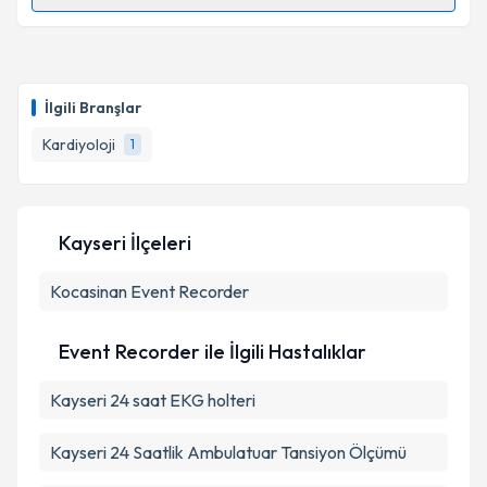
Randevu Takvimi Talebi
Uzm. Dr. Mehmet Sait Gürevin
için randevu takvimi
talebi oluşturun. Size bu uzmandan randevu almanız
İlgili Branşlar
için bir takvim hazırlandığında e-posta ile
bilgilendireceğiz.
Kardiyoloji
1
E-posta Adresiniz
Kayseri İlçeleri
Kocasinan
Kişisel verilerimin işlenmesine ilişkin
Event Recorder
Aydınlatma
Metni
'ni okudum ve kişisel verilerimin belirtilen
kapsamda işlenmesini kabul ediyorum.
Event Recorder ile İlgili Hastalıklar
Kayseri 24 saat EKG holteri
Takvim Talebini Gönder
Kayseri 24 Saatlik Ambulatuar Tansiyon Ölçümü