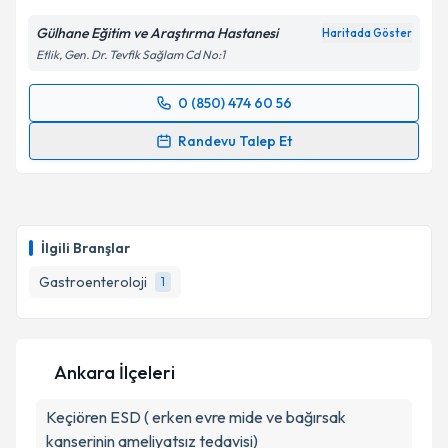
Gülhane Eğitim ve Araştırma Hastanesi
Haritada Göster
Etlik, Gen. Dr. Tevfik Sağlam Cd No:1
0 (850) 474 60 56
Randevu Takvimi Talebi
Randevu Talep Et
Prof. Dr. Mustafa Cengiz
için randevu takvimi talebi
oluşturun. Size bu uzmandan randevu almanız için bir
takvim hazırlandığında e-posta ile bilgilendireceğiz.
İlgili Branşlar
E-posta Adresiniz
Gastroenteroloji
1
Kişisel verilerimin işlenmesine ilişkin
Aydınlatma
Ankara İlçeleri
Metni
'ni okudum ve kişisel verilerimin belirtilen
kapsamda işlenmesini kabul ediyorum.
Keçiören
ESD ( erken evre mide ve bağırsak
kanserinin ameliyatsız tedavisi)