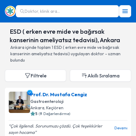
Doktor, klinik ara...
ESD ( erken evre mide ve bağırsak
kanserinin ameliyatsız tedavisi), Ankara
Ankara
içinde toplam
1
ESD ( erken evre mide ve bağırsak
kanserinin ameliyatsız tedavisi)
uygulayan doktor - uzman
bulundu
Filtrele
Akıllı Sıralama
Prof. Dr. Mustafa Cengiz
Gastroenteroloji
Ankara
, Keçiören
5
(
9
Değerlendirme)
Çok ilgilendi. Sorunumuzu çözdü. Çok teşekkürler
Devamı
sayın hocama