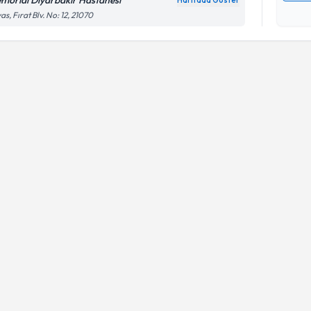
morial Diyarbakır Hastanesi
Haritada Göster
Kişisel
as, Fırat Blv. No: 12, 21070
okudum
işlenm