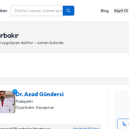
ikler
Blog
Kayıt Ol
arbakır
i
uygulayan doktor - uzman bulundu
Randevu T
Dr. Azad 
bu uzmandan
Dr. Azad Günderci
posta ile bi
Psikiyatri
E-posta Ad
Diyarbakır
, Kayapınar