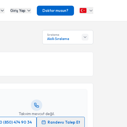
Giriş Yap
Doktor musun?
Sıralama
Akıllı Sıralama
akvimi Talebi
Günderci
için randevu takvimi talebi oluşturun. Size
 randevu almanız için bir takvim hazırlandığında e-
lgilendireceğiz.
resiniz
Takvim mevcut değil.
0 (850) 474 90 34
Randevu Talep Et