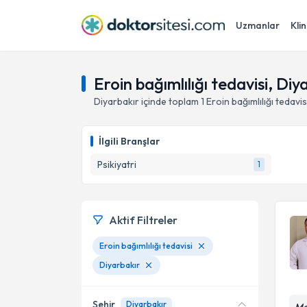
Uzmanlar
Klin
Eroin bağımlılığı tedavisi, Diy
Diyarbakır
içinde toplam
1
Eroin bağımlılığı tedavis
İlgili Branşlar
Psikiyatri
1
Aktif Filtreler
Eroin bağımlılığı tedavisi
Diyarbakır
Şehir
Diyarbakır