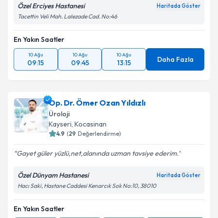
Özel Erciyes Hastanesi
Haritada Göster
Tacettin Veli Mah. Lalezade Cad. No:46
En Yakın Saatler
10 Ağu
10 Ağu
10 Ağu
Daha Fazla
09:15
09:45
13:15
Op. Dr. Ömer Ozan Yıldızlı
Üroloji
Kayseri
, Kocasinan
4.9
(
29
Değerlendirme)
Gayet güler yüzlü,net,alanında uzman tavsiye ederim.
Özel Dünyam Hastanesi
Haritada Göster
Hacı Saki, Hastane Caddesi Kenarcık Sok No:10, 38010
En Yakın Saatler