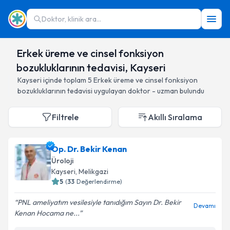
Doktor, klinik ara...
Erkek üreme ve cinsel fonksiyon
bozukluklarının tedavisi, Kayseri
Kayseri
içinde toplam
5
Erkek üreme ve cinsel fonksiyon
bozukluklarının tedavisi
uygulayan doktor - uzman bulundu
Filtrele
Akıllı Sıralama
Op. Dr. Bekir Kenan
Üroloji
Kayseri
, Melikgazi
5
(
33
Değerlendirme)
PNL ameliyatım vesilesiyle tanıdığım Sayın Dr. Bekir
Devamı
Kenan Hocama ne...