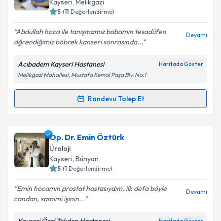
Kayseri
, Melikgazi
5
(
11
Değerlendirme)
E-posta Adresiniz
Abdullah hoca ile tanışmamız babamın tesadüfen
Devamı
öğrendiğimiz böbrek kanseri sonrasında...
Acıbadem Kayseri Hastanesi
Haritada Göster
Kişisel verilerimin işlenmesine ilişkin
Aydınlatma
Melikgazi Mahallesi, Mustafa Kemal Paşa Blv. No:1
Metni
'ni okudum ve kişisel verilerimin belirtilen
kapsamda işlenmesini kabul ediyorum.
Randevu Talep Et
Randevu Takvimi Talebi
Takvim Talebini Gönder
Prof. Dr. Abdullah Demirtaş
için randevu takvimi
Op. Dr. Emin Öztürk
talebi oluşturun. Size bu uzmandan randevu almanız
Üroloji
için bir takvim hazırlandığında e-posta ile
Kayseri
, Bünyan
bilgilendireceğiz.
5
(
1
Değerlendirme)
E-posta Adresiniz
Emin hocamın prostat hastasıydım. ilk defa böyle
Devamı
candan, samimi işinin...