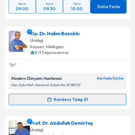
Yarın
Yarın
Yarın
Daha Fazla
09:00
09:30
10:00
Op. Dr. Halim Bozoklu
Üroloji
Kayseri
, Melikgazi
5
(
1
Değerlendirme)
İyi
Modern Dünyam Hastanesi
Haritada Göster
Hacı Saki Mah. Kenarcık Sokak No:10 38010
Randevu Talep Et
Randevu Takvimi Talebi
Op. Dr. Halim Bozoklu
için randevu takvimi talebi
Prof. Dr. Abdullah Demirtaş
oluşturun. Size bu uzmandan randevu almanız için bir
Üroloji
takvim hazırlandığında e-posta ile bilgilendireceğiz.