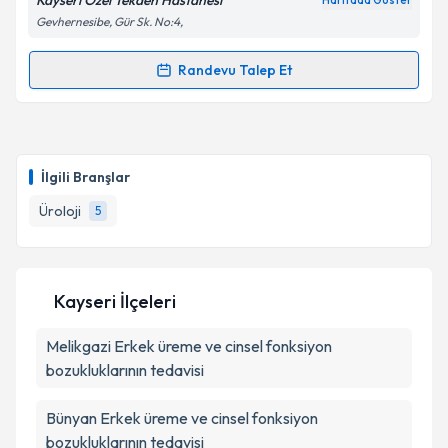
Kayseri Özel Tekden Hastanesi
Haritada Göster
Gevhernesibe, Gür Sk. No:4,
Kişisel verilerimin işlenmesine ilişkin
Aydınlatma
Metni
'ni okudum ve kişisel verilerimin belirtilen
kapsamda işlenmesini kabul ediyorum.
Randevu Talep Et
Randevu Takvimi Talebi
Takvim Talebini Gönder
Op. Dr. Emin Öztürk
için randevu takvimi talebi
oluşturun. Size bu uzmandan randevu almanız için bir
İlgili Branşlar
takvim hazırlandığında e-posta ile bilgilendireceğiz.
Üroloji
5
E-posta Adresiniz
Kayseri İlçeleri
Kişisel verilerimin işlenmesine ilişkin
Aydınlatma
Melikgazi
Metni
Erkek üreme ve cinsel fonksiyon
'ni okudum ve kişisel verilerimin belirtilen
kapsamda işlenmesini kabul ediyorum.
bozukluklarının tedavisi
Bünyan
Erkek üreme ve cinsel fonksiyon
Takvim Talebini Gönder
bozukluklarının tedavisi