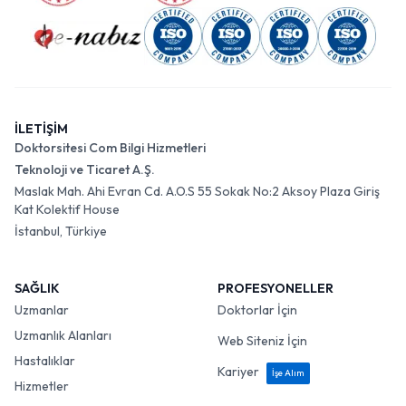
İLETİŞİM
Doktorsitesi Com Bilgi Hizmetleri
Teknoloji ve Ticaret A.Ş.
Maslak Mah. Ahi Evran Cd. A.O.S 55 Sokak No:2 Aksoy Plaza Giriş
Kat Kolektif House
İstanbul, Türkiye
SAĞLIK
PROFESYONELLER
Uzmanlar
Doktorlar İçin
Uzmanlık Alanları
Web Siteniz İçin
Hastalıklar
Kariyer
İşe Alım
Hizmetler