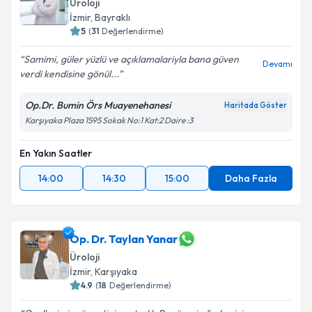
Üroloji
İzmir
, Bayraklı
5
(
31
Değerlendirme)
Samimi, güler yüzlü ve açıklamalariyla bana güven
Devamı
verdi kendisine gönül...
Op.Dr. Bumin Örs Muayenehanesi
Haritada Göster
Karşıyaka Plaza 1595 Sokak No:1 Kat:2 Daire :3
En Yakın Saatler
14:00
14:30
15:00
Daha Fazla
Op. Dr. Taylan Yanar
Üroloji
İzmir
, Karşıyaka
4.9
(
18
Değerlendirme)