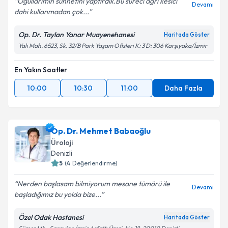
Ogullarimin sünnetini yaptırdık.Bu süreci ağrı kesici
Devamı
dahi kullanmadan çok...
Op. Dr. Taylan Yanar Muayenehanesi
Haritada Göster
Yalı Mah. 6523, Sk. 32/B Park Yaşam Ofisleri K: 3 D: 306 Karşıyaka/İzmir
En Yakın Saatler
10:00
10:30
11:00
Daha Fazla
Op. Dr. Mehmet Babaoğlu
Üroloji
Denizli
5
(
4
Değerlendirme)
Nerden başlasam bilmiyorum mesane tümörü ile
Devamı
başladığımız bu yolda bize...
Özel Odak Hastanesi
Haritada Göster