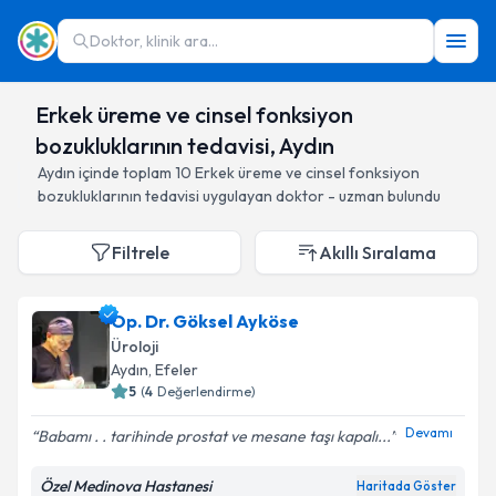
Doktor, klinik ara...
Erkek üreme ve cinsel fonksiyon
bozukluklarının tedavisi, Aydın
Aydın
içinde toplam
10
Erkek üreme ve cinsel fonksiyon
bozukluklarının tedavisi
uygulayan doktor - uzman bulundu
Filtrele
Akıllı Sıralama
Op. Dr. Göksel Ayköse
Üroloji
Aydın
, Efeler
5
(
4
Değerlendirme)
Devamı
Babamı . . tarihinde prostat ve mesane taşı kapalı...
Özel Medinova Hastanesi
Haritada Göster