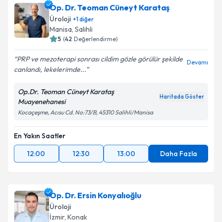
bilgilendireceğiz.
Op. Dr. Teoman Cüneyt Karataş
Üroloji
+
1
diğer
E-posta Adresiniz
Manisa
, Salihli
5
(
42
Değerlendirme)
PRP ve mezoterapi sonrası cildim gözle görülür şekilde
Devamı
canlandı, lekelerimde...
Kişisel verilerimin işlenmesine ilişkin
Aydınlatma
Metni
'ni okudum ve kişisel verilerimin belirtilen
kapsamda işlenmesini kabul ediyorum.
Op.Dr. Teoman Cüneyt Karataş
Haritada Göster
Muayenehanesi
Kocaçeşme, Acısu Cd. No:73/B, 45310 Salihli/Manisa
Takvim Talebini Gönder
En Yakın Saatler
12:00
12:30
13:00
Daha Fazla
Op. Dr. Ersin Konyalıoğlu
Üroloji
İzmir
, Konak