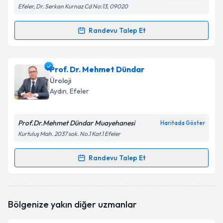
Efeler, Dr. Serkan Kurnaz Cd No:13, 09020
Randevu Talep Et
Randevu Takvimi Talebi
Op. Dr. Göksel Ayköse
için randevu takvimi talebi
Prof. Dr. Mehmet Dündar
oluşturun. Size bu uzmandan randevu almanız için bir
Üroloji
takvim hazırlandığında e-posta ile bilgilendireceğiz.
Aydın
, Efeler
E-posta Adresiniz
Prof.Dr.Mehmet Dündar Muayehanesi
Haritada Göster
Kurtuluş Mah. 2037 sok. No.1 Kat.1 Efeler
Kişisel verilerimin işlenmesine ilişkin
Aydınlatma
Randevu Talep Et
Randevu Takvimi Talebi
Metni
'ni okudum ve kişisel verilerimin belirtilen
kapsamda işlenmesini kabul ediyorum.
Prof. Dr. Mehmet Dündar
için randevu takvimi
Bölgenize yakın diğer uzmanlar
talebi oluşturun. Size bu uzmandan randevu almanız
Takvim Talebini Gönder
için bir takvim hazırlandığında e-posta ile