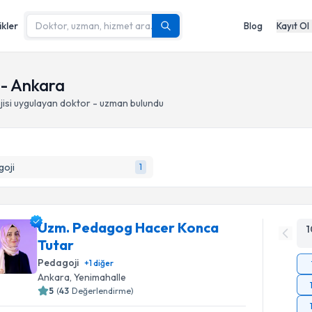
ikler
Blog
Kayıt Ol
 - Ankara
isi
uygulayan doktor - uzman bulundu
goji
1
Uzm. Pedagog Hacer Konca
1
Tutar
Pedagoji
+
1
diğer
Ankara
, Yenimahalle
5
(
43
Değerlendirme)