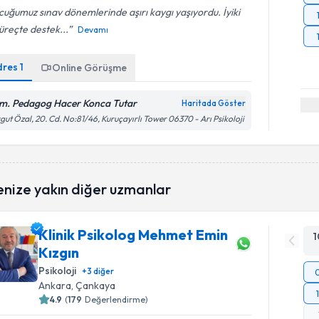
uğumuz sınav dönemlerinde aşırı kaygı yaşıyordu. İyiki
üreçte destek...
Devamı
dres
1
Online Görüşme
m. Pedagog Hacer Konca Tutar
Haritada Göster
gut Özal, 20. Cd. No:81/46, Kuruçayırlı Tower 06370 - Arı Psikoloji
enize yakın diğer uzmanlar
Klinik Psikolog Mehmet Emin
1
Kızgın
Psikoloji
+
3
diğer
Ankara
, Çankaya
4.9
(
179
Değerlendirme)