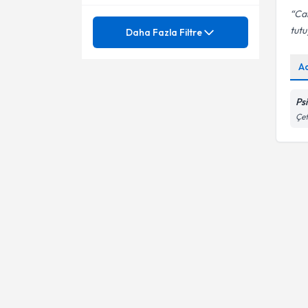
Can
Pedagoji
Mezuniyet
Adolesan (Ergen) Psikolojisi
tut
Daha Fazla Filtre
Ve Gelişimi
Aile Danışmanlığı
Ünvan
Bağlanma Problemleri
A
Aile İçi İletişim Sorunları
Boşanma ve Çoçuk
Hochschule Osnabrück
Ps
Alt Islatma
Çet
Çocuk Psikolojisi
Uzm. Pedagog
Altını Islatma Problemi
Çocuk ve Beslenme
Anne - Baba Ayrılığı
Çocuklarda Uyum Problemleri
Bağlanma Problemleri
Dikkat Eksikliği ve Hiperaktivite
Boşanma ve Çoçuk
Dikkat Testleri
Çocuk Psikolojisi Ve Gelişimi
Dürtüsellik
Çocuk Ve Ergen Psikolojisi
Eğitici eğitimler