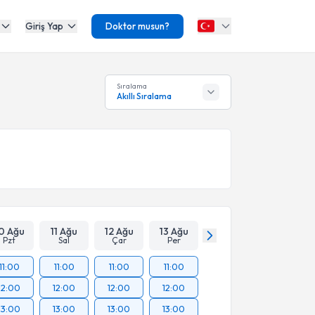
Giriş Yap
Doktor musun?
Sıralama
Akıllı Sıralama
0 Ağu
11 Ağu
12 Ağu
13 Ağu
Pzt
Sal
Çar
Per
11:00
11:00
11:00
11:00
12:00
12:00
12:00
12:00
13:00
13:00
13:00
13:00