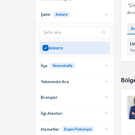
Çoc
bu s
Şehir
Ankara
Online danışmanlık sunan
uzmanları göster
A
Sadece
Ankara
bölgesinde
uzman ara
Uz
Ankara
Tur
İlçe
Yenimahalle
Bölg
Yakınımda Ara
Branşlar
Konumuma yakın uzmanları
Çankaya
göster
Yenimahalle
İlgi Alanları
Hizmetler
Ergen Psikolojisi
Aile Danışmanı