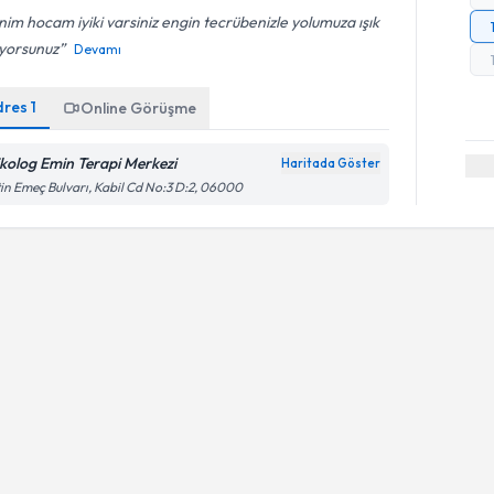
im hocam iyiki varsiniz engin tecrübenizle yolumuza ışık
uyorsunuz
Devamı
dres
1
Online Görüşme
ikolog Emin Terapi Merkezi
Haritada Göster
in Emeç Bulvarı, Kabil Cd No:3 D:2, 06000