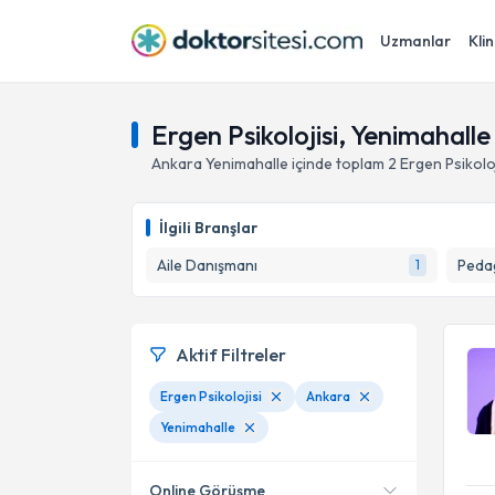
Uzmanlar
Klin
Ergen Psikolojisi, Yenimahalle
Ankara
Yenimahalle
içinde toplam
2
Ergen Psikoloj
İlgili Branşlar
Aile Danışmanı
Peda
1
Aktif Filtreler
Ergen Psikolojisi
Ankara
Yenimahalle
Online Görüşme