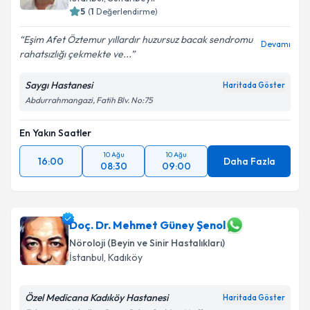
5
(
1
Değerlendirme)
Eşim Afet Öztemur yıllardır huzursuz bacak sendromu
Devamı
rahatsızlığı çekmekte ve...
Saygı Hastanesi
Haritada Göster
Abdurrahmangazi, Fatih Blv. No:75
En Yakın Saatler
10 Ağu
10 Ağu
16:00
Daha Fazla
08:30
09:00
Doç. Dr. Mehmet Güney Şenol
Nöroloji (Beyin ve Sinir Hastalıkları)
İstanbul
, Kadıköy
Özel Medicana Kadıköy Hastanesi
Haritada Göster