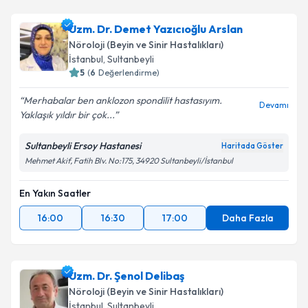
Uzm. Dr. Demet Yazıcıoğlu Arslan
Nöroloji (Beyin ve Sinir Hastalıkları)
İstanbul
, Sultanbeyli
5
(
6
Değerlendirme)
Merhabalar ben anklozon spondilit hastasıyım.
Devamı
Yaklaşık yıldır bir çok...
Sultanbeyli Ersoy Hastanesi
Haritada Göster
Mehmet Akif, Fatih Blv. No:175, 34920 Sultanbeyli/İstanbul
En Yakın Saatler
16:00
16:30
17:00
Daha Fazla
Uzm. Dr. Şenol Delibaş
Nöroloji (Beyin ve Sinir Hastalıkları)
İstanbul
, Sultanbeyli