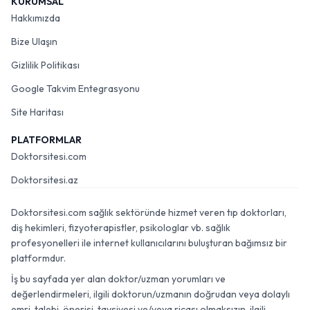
KURUMSAL
Hakkımızda
Bize Ulaşın
Gizlilik Politikası
Google Takvim Entegrasyonu
Site Haritası
PLATFORMLAR
Doktorsitesi.com
Doktorsitesi.az
Doktorsitesi.com sağlık sektöründe hizmet veren tıp doktorları,
diş hekimleri, fizyoterapistler, psikologlar vb. sağlık
profesyonelleri ile internet kullanıcılarını buluşturan bağımsız bir
platformdur.
İş bu sayfada yer alan doktor/uzman yorumları ve
değerlendirmeleri, ilgili doktorun/uzmanın doğrudan veya dolaylı
emri, talebi, önerisi, tavsiyesi ve/veya ricası olmaksızın, ilgili