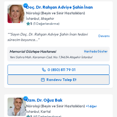
oluşturun. Size bu uzmandan randevu almanız için bir
Doç. Dr. Rahşan Adviye Şahin İnan
takvim hazırlandığında e-posta ile bilgilendireceğiz.
Nöroloji (Beyin ve Sinir Hastalıkları)
E-posta Adresiniz
İstanbul
, Ataşehir
5
(
1
Değerlendirme)
“Sayın Doç. Dr. Rahşan Adviye Şahin İnan tedavi
Devamı
sürecim boyunca...
Kişisel verilerimin işlenmesine ilişkin
Aydınlatma
Metni
'ni okudum ve kişisel verilerimin belirtilen
Memorial Göztepe Hastanesi
Haritada Göster
kapsamda işlenmesini kabul ediyorum.
Yeni Sahra Mah. Karaman Cad. No: 1 34634 Ataşehir İstanbul
Takvim Talebini Gönder
0 (850) 811 79 01
Randevu Takvimi Talebi
Randevu Talep Et
Doç. Dr. Rahşan Adviye Şahin İnan
için randevu
takvimi talebi oluşturun. Size bu uzmandan randevu
Uzm. Dr. Oğuz Bak
almanız için bir takvim hazırlandığında e-posta ile
bilgilendireceğiz.
Nöroloji (Beyin ve Sinir Hastalıkları)
+
1
diğer
İstanbul
, Kartal
E-posta Adresiniz
5
(
41
Değerlendirme)