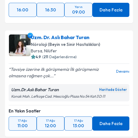
Yarın
16:00
16:30
Daha Fazla
09:00
Uzm. Dr. Aslı Bahar Turan
Nöroloji (Beyin ve Sinir Hastalıkları)
Bursa
, Nilüfer
4.9
(
211
Değerlendirme)
Tavsiye üzerine ilk görüşmemiz İlk görüşmemiz
Devamı
olmasına rağmen çok...
Uzm.Dr.Aslı Bahar Turan
Haritada Göster
Konak Mah. Lefkoşe Cad. Mescioğlu Plaza No:54 Kat:3 D:11
En Yakın Saatler
17 Ağu
17 Ağu
17 Ağu
Daha Fazla
11:00
12:00
13:00