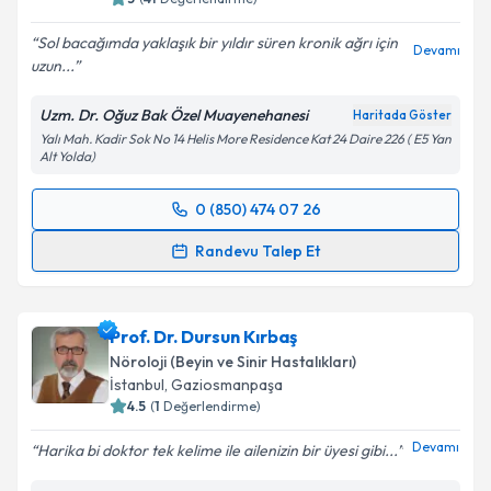
Sol bacağımda yaklaşık bir yıldır süren kronik ağrı için
Devamı
uzun...
Kişisel verilerimin işlenmesine ilişkin
Aydınlatma
Uzm. Dr. Oğuz Bak Özel Muayenehanesi
Haritada Göster
Metni
'ni okudum ve kişisel verilerimin belirtilen
Yalı Mah. Kadir Sok No 14 Helis More Residence Kat 24 Daire 226 ( E5 Yan
kapsamda işlenmesini kabul ediyorum.
Alt Yolda)
0 (850) 474 07 26
Takvim Talebini Gönder
Randevu Takvimi Talebi
Randevu Talep Et
Uzm. Dr. Oğuz Bak
için randevu takvimi talebi
oluşturun. Size bu uzmandan randevu almanız için bir
Prof. Dr. Dursun Kırbaş
takvim hazırlandığında e-posta ile bilgilendireceğiz.
Nöroloji (Beyin ve Sinir Hastalıkları)
E-posta Adresiniz
İstanbul
, Gaziosmanpaşa
4.5
(
1
Değerlendirme)
Devamı
Harika bi doktor tek kelime ile ailenizin bir üyesi gibi...
Kişisel verilerimin işlenmesine ilişkin
Aydınlatma