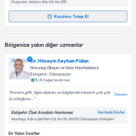
Duaçınarı, Ankara Yolu Cd. No:235
Randevu Talep Et
Randevu Takvimi Talebi
Uzm. Dr. İrem Deniz Karakaya
için randevu takvimi
Bölgenize yakın diğer uzmanlar
talebi oluşturun. Size bu uzmandan randevu almanız
için bir takvim hazırlandığında e-posta ile
bilgilendireceğiz.
Dr. Hüseyin Seyhan Fidan
Nöroloji (Beyin ve Sinir Hastalıkları)
E-posta Adresiniz
Eskişehir
, Odunpazarı
5
(
3
Değerlendirme)
Annem gitti, ilgisi alakası ve bilgilendirmesinin çok çok
Devamı
iyi olduğunu...
Kişisel verilerimin işlenmesine ilişkin
Aydınlatma
Metni
'ni okudum ve kişisel verilerimin belirtilen
kapsamda işlenmesini kabul ediyorum.
Eskişehir Özel Anadolu Hastanesi
Haritada Göster
Akarbaşı, Kıbrıs Şehitleri Cd. No:55, 26020 Odunpazarı/Eskişehir
Takvim Talebini Gönder
En Yakın Saatler