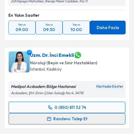
Zühtüpaşa Mahallesi, Recep Peker Caddesi. No:11
En Yakın Saatler
Yarın
Yarın
Yarın
Daha Fazla
09:00
09:30
10:00
Uzm. Dr. İnci Emekli
Nöroloji (Beyin ve Sinir Hastalıkları)
İstanbul
, Kadıköy
Medipol Acıbadem Bölge Hastanesi
Haritada Göster
Acıbadem, Şht. Emin Çölen Sokağı No:4, 34718
0 (850) 811 32 74
Randevu Takvimi Talebi
Randevu Talep Et
Uzm. Dr. İnci Emekli
için randevu takvimi talebi