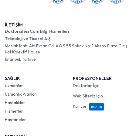
İLETİŞİM
Doktorsitesi Com Bilgi Hizmetleri
Teknoloji ve Ticaret A.Ş.
Maslak Mah. Ahi Evran Cd. A.O.S 55 Sokak No:2 Aksoy Plaza Giriş
Kat Kolektif House
İstanbul, Türkiye
SAĞLIK
PROFESYONELLER
Uzmanlar
Doktorlar İçin
Uzmanlık Alanları
Web Siteniz İçin
Hastalıklar
Kariyer
İşe Alım
Hizmetler
Hastaneler