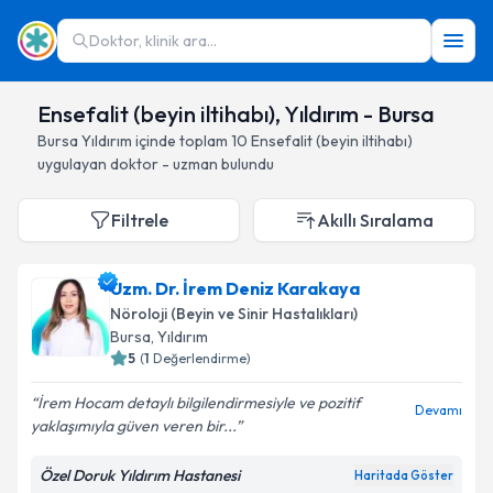
Doktor, klinik ara...
Ensefalit (beyin iltihabı), Yıldırım - Bursa
Bursa
Yıldırım
içinde toplam
10
Ensefalit (beyin iltihabı)
uygulayan doktor - uzman bulundu
Filtrele
Akıllı Sıralama
Uzm. Dr. İrem Deniz Karakaya
Nöroloji (Beyin ve Sinir Hastalıkları)
Bursa
, Yıldırım
5
(
1
Değerlendirme)
İrem Hocam detaylı bilgilendirmesiyle ve pozitif
Devamı
yaklaşımıyla güven veren bir...
Özel Doruk Yıldırım Hastanesi
Haritada Göster