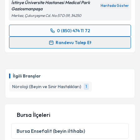
İstinye Üniversite Hastanesi Medical Park
Metni
'ni okudum ve kişisel verilerimin belirtilen
Haritada Göster
Gaziosmanpaşa
kapsamda işlenmesini kabul ediyorum.
Merkez, Çukurçeşme Cd. No:57 D:59, 34250
0 (850) 474 11 72
Takvim Talebini Gönder
Randevu Takvimi Talebi
Randevu Talep Et
Prof. Dr. Dursun Kırbaş
için randevu takvimi talebi
oluşturun. Size bu uzmandan randevu almanız için bir
takvim hazırlandığında e-posta ile bilgilendireceğiz.
İlgili Branşlar
E-posta Adresiniz
Nöroloji (Beyin ve Sinir Hastalıkları)
1
Kişisel verilerimin işlenmesine ilişkin
Aydınlatma
Bursa İlçeleri
Metni
'ni okudum ve kişisel verilerimin belirtilen
kapsamda işlenmesini kabul ediyorum.
Bursa
Ensefalit (beyin iltihabı)