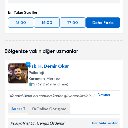
En Yakın Saatler
15:00
16:00
17:00
Daha Fazla
Bölgenize yakın diğer uzmanlar
Psk. H. Demir Okur
Psikoloji
Karaman
, Merkez
5
(
39
Değerlendirme)
Devamı
Kendisi işinin eri sonuna kadar güvenebilirsiniz. .
Adres
1
Online Görüşme
Psikiyatrist Dr. Cengiz Özdemir
Haritada Göster