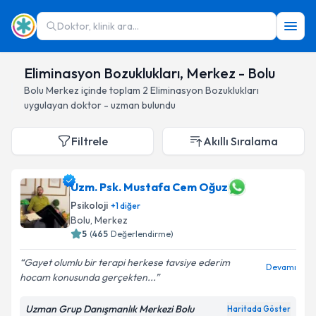
Doktor, klinik ara...
Eliminasyon Bozuklukları, Merkez - Bolu
Bolu
Merkez
içinde toplam
2
Eliminasyon Bozuklukları
uygulayan doktor - uzman bulundu
Filtrele
Akıllı Sıralama
Uzm. Psk. Mustafa Cem Oğuz
Psikoloji
+
1
diğer
Bolu
, Merkez
5
(
465
Değerlendirme)
Gayet olumlu bir terapi herkese tavsiye ederim
Devamı
hocam konusunda gerçekten...
Uzman Grup Danışmanlık Merkezi Bolu
Haritada Göster