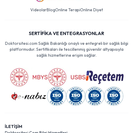
Videolar
Blog
Online Terapi
Online Diyet
SERTİFİKA VE ENTEGRASYONLAR
Doktorsitesi.com Sağlık Bakanlığı onaylı ve entegreli bir sağlık bilgi
platformudur. Sertifikaları ile tescillenmiş güvenilir altyapısıyla
sağlık hizmetlerine erişim sağlar.
İLETİŞİM
Doktorsitesi Com Bilgi Hizmetleri