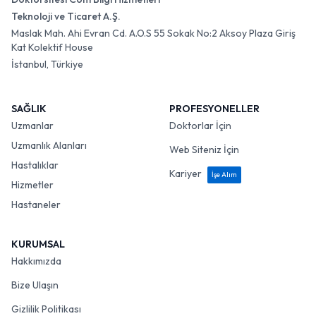
Teknoloji ve Ticaret A.Ş.
Maslak Mah. Ahi Evran Cd. A.O.S 55 Sokak No:2 Aksoy Plaza Giriş
Kat Kolektif House
İstanbul, Türkiye
SAĞLIK
PROFESYONELLER
Uzmanlar
Doktorlar İçin
Uzmanlık Alanları
Web Siteniz İçin
Hastalıklar
Kariyer
İşe Alım
Hizmetler
Hastaneler
KURUMSAL
Hakkımızda
Bize Ulaşın
Gizlilik Politikası