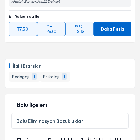
Atatürk Bulvarı, No:22 Daire:4
En Yakın Saatler
Yarın
10 Ağu
17:30
Daha Fazla
14:30
16:15
İlgili Branşlar
Pedagoji
Psikoloji
1
1
Bolu İlçeleri
Bolu
Eliminasyon Bozuklukları