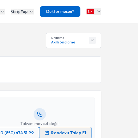
Giriş Yap
Doktor musun?
Sıralama
Akıllı Sıralama
akvimi Talebi
Mustafa Ertekin
için randevu takvimi talebi
Size bu uzmandan randevu almanız için bir takvim
ında e-posta ile bilgilendireceğiz.
resiniz
Takvim mevcut değil.
0 (850) 474 51 99
Randevu Talep Et