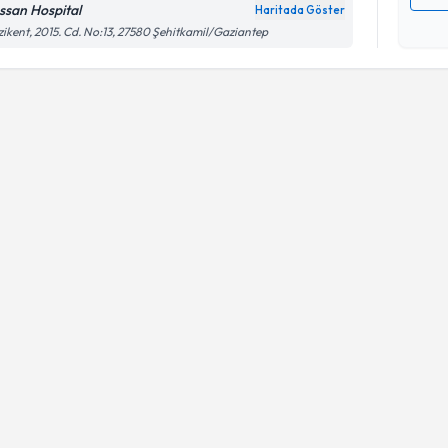
ssan Hospital
Haritada Göster
Kişisel
ikent, 2015. Cd. No:13, 27580 Şehitkamil/Gaziantep
okudum
işlenm