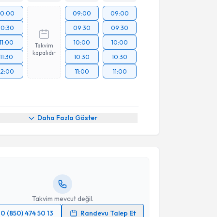
10:00
09:00
09:00
10:30
09:30
09:30
11:00
10:00
10:00
Takvim
kapalıdır
11:30
10:30
10:30
12:00
11:00
11:00
akvimi Talebi
Daha Fazla Göster
Mehmet Ertaş
için randevu takvimi talebi oluşturun.
andan randevu almanız için bir takvim
ında e-posta ile bilgilendireceğiz.
resiniz
Takvim mevcut değil.
0 (850) 474 50 13
Randevu Talep Et