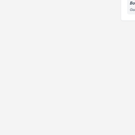
Bo
Gaz