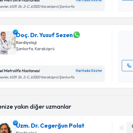
el Metrolife Hastanesi
Haritada Göster
Randevu T
Kişisel
evler, 6129. Sk. 2-C, 63320 Karaköprü/Şanlıurfa
okudum
işlenm
Doç. Dr. 
Size bu uzm
hazırlandığ
Doç. Dr. Yusuf Sezen
Kardiyoloji
E-posta Ad
Şanlıurfa
, Karaköprü
el Metrolife Hastanesi
Haritada Göster
Kişisel
evler, 6129. Sk. 2-C, 63320 Karaköprü/Şanlıurfa
okudum
işlenm
enize yakın diğer uzmanlar
Uzm. Dr. Cegerğun Polat