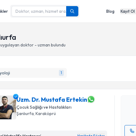
ikler
Blog
Kayıt Ol
lıurfa
uygulayan doktor - uzman bulundu
Randevu T
yoloji
1
Uzm. Dr. 
oluşturun. 
hazırlandığ
Uzm. Dr. Mustafa Ertekin
Çocuk Sağlığı ve Hastalıkları
E-posta Ad
Şanlıurfa
, Karaköprü