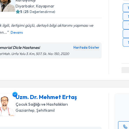
Kardiyoloji
Diyarbakır
, Kayapınar
5
(
25
Değerlendirme)
 ilgili, iletişimi güçlü, detaylı bilgi aktarımı yapması ve
n...
Devamı
morial Dicle Hastanesi
Haritada Göster
at Mah. Urfa Yolu 3. Km, 507. Sk. No: 150, 21220
Randevu T
Uzm. Dr. 
Size bu uzm
Uzm. Dr. Mehmet Ertaş
hazırlandığ
Çocuk Sağlığı ve Hastalıkları
E-posta Ad
Gaziantep
, Şehitkamil