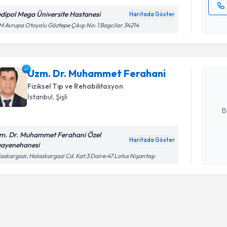
dipol Mega Üniversite Hastanesi
Haritada Göster
Kişisel
Randevu T
 Avrupa Otoyolu Göztepe Çıkışı No: 1 Bagcilar 34214
okudum
işlenm
Uzm. Dr.
oluşturun. 
Uzm. Dr. Muhammet Ferahani
hazırlandığ
Fiziksel Tıp ve Rehabilitasyon
İstanbul
, Şişli
E-posta Ad
B
m. Dr. Muhammet Ferahani Özel
Haritada Göster
ayenehanesi
Kişisel
askargazi, Halaskargazi Cd. Kat:3 Daire:47 Lotus Nişantaşı
okudum
işlenm