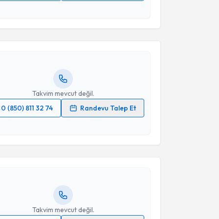
akvimi Talebi
 verilerimin işlenmesine ilişkin
Aydınlatma Metni
'ni
 ve kişisel verilerimin belirtilen kapsamda
esini kabul ediyorum.
Hamza Sucuoğlu
için randevu takvimi talebi oluşturun.
andan randevu almanız için bir takvim
ında e-posta ile bilgilendireceğiz.
Takvim Talebini Gönder
resiniz
Takvim mevcut değil.
0 (850) 811 32 74
Randevu Talep Et
akvimi Talebi
 verilerimin işlenmesine ilişkin
Aydınlatma Metni
'ni
 ve kişisel verilerimin belirtilen kapsamda
esini kabul ediyorum.
atice Betigül Meral
için randevu takvimi talebi
Size bu uzmandan randevu almanız için bir takvim
ında e-posta ile bilgilendireceğiz.
Takvim Talebini Gönder
resiniz
Takvim mevcut değil.