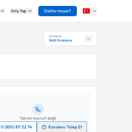
Giriş Yap
Doktor musun?
Sıralama
Akıllı Sıralama
akvimi Talebi
İlhan Karabekir
için randevu takvimi talebi oluşturun.
andan randevu almanız için bir takvim
ında e-posta ile bilgilendireceğiz.
resiniz
Takvim mevcut değil.
0 (850) 811 32 74
Randevu Talep Et