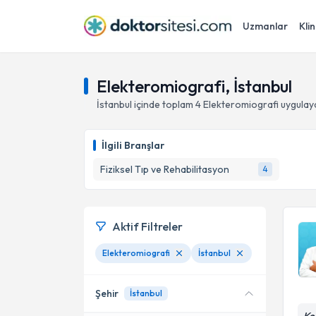
Uzmanlar
Klin
Elekteromiografi, İstanbul
İstanbul
içinde toplam
4
Elekteromiografi
uygulay
İlgili Branşlar
Fiziksel Tıp ve Rehabilitasyon
4
Aktif Filtreler
Elekteromiografi
İstanbul
Şehir
İstanbul