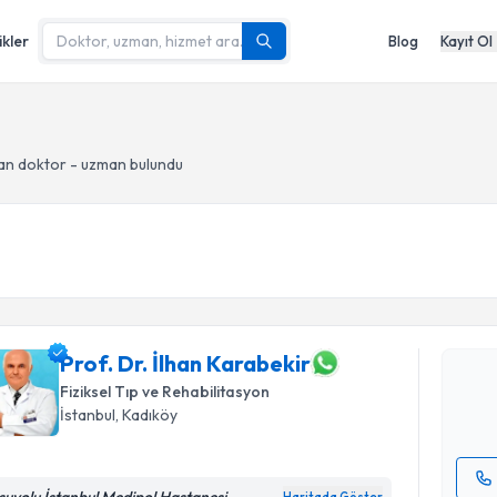
ikler
Blog
Kayıt Ol
an doktor - uzman bulundu
Randevu T
Prof. Dr. 
Size bu uzm
hazırlandığ
Prof. Dr. İlhan Karabekir
Fiziksel Tıp ve Rehabilitasyon
E-posta Ad
İstanbul
, Kadıköy