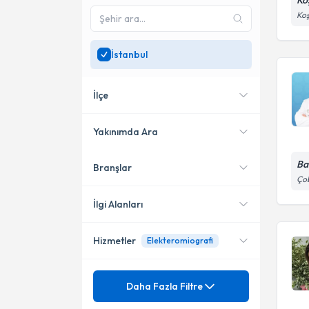
Ko
Koş
İstanbul
İlçe
Yakınımda Ara
Ba
Branşlar
Konumuma yakın uzmanları
Bağcılar
Çob
göster
Bahçelievler
İlgi Alanları
Kadıköy
Hizmetler
Elekteromiografi
Fiziksel Tıp ve Rehabilitasyon
Şişli
Mezuniyet
Adale Romatizması
Daha Fazla Filtre