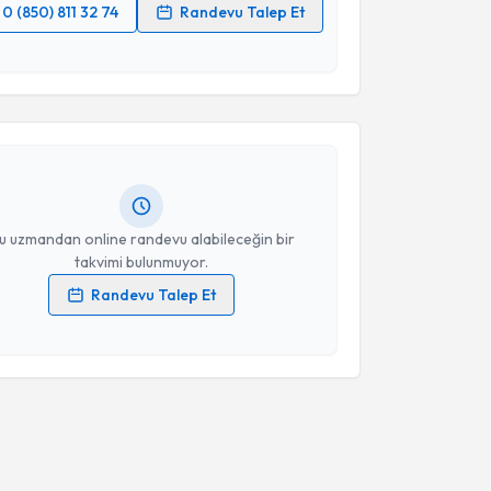
0 (850) 811 32 74
Randevu Talep Et
 verilerimin işlenmesine ilişkin
Aydınlatma Metni
'ni
akvimi Talebi
 ve kişisel verilerimin belirtilen kapsamda
esini kabul ediyorum.
 Muhammet Ferahani
için randevu takvimi talebi
Size bu uzmandan randevu almanız için bir takvim
Takvim Talebini Gönder
ında e-posta ile bilgilendireceğiz.
resiniz
u uzmandan online randevu alabileceğin bir
takvimi bulunmuyor.
Randevu Talep Et
 verilerimin işlenmesine ilişkin
Aydınlatma Metni
'ni
 ve kişisel verilerimin belirtilen kapsamda
esini kabul ediyorum.
Takvim Talebini Gönder