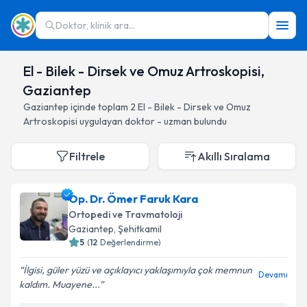
Doktor, klinik ara...
El - Bilek - Dirsek ve Omuz Artroskopisi,
Gaziantep
Gaziantep
içinde toplam
2
El - Bilek - Dirsek ve Omuz
Artroskopisi
uygulayan doktor - uzman bulundu
Filtrele
Akıllı Sıralama
Op. Dr. Ömer Faruk Kara
Ortopedi ve Travmatoloji
Gaziantep
, Şehitkamil
5
(
12
Değerlendirme)
İlgisi, güler yüzü ve açıklayıcı yaklaşımıyla çok memnun
Devamı
kaldım. Muayene...