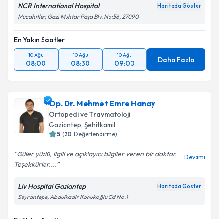
NCR International Hospital
Haritada Göster
Mücahitler, Gazi Muhtar Paşa Blv. No:56, 27090
En Yakın Saatler
10 Ağu
10 Ağu
10 Ağu
Daha Fazla
08:00
08:30
09:00
Op. Dr. Mehmet Emre Hanay
Ortopedi ve Travmatoloji
Gaziantep
, Şehitkamil
5
(
20
Değerlendirme)
Güler yüzlü, ilgili ve açıklayıcı bilgiler veren bir doktor.
Devamı
Teşekkürler....
Liv Hospital Gaziantep
Haritada Göster
Seyrantepe, Abdulkadir Konukoğlu Cd No:1