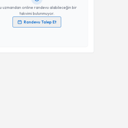
u uzmandan online randevu alabileceğin bir
takvimi bulunmuyor.
Randevu Talep Et
 verilerimin işlenmesine ilişkin
Aydınlatma Metni
'ni
 ve kişisel verilerimin belirtilen kapsamda
esini kabul ediyorum.
Takvim Talebini Gönder