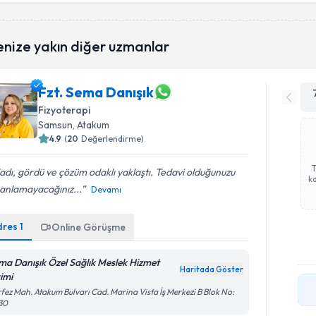
enize yakın diğer uzmanlar
Fzt. Sema Danışık
Fizyoterapi
Samsun
, Atakum
4.9
(
20
Değerlendirme)
adı, gördü ve çözüm odaklı yaklaştı. Tedavi olduğunuzu
ka
 anlamayacağınız...
Devamı
dres
1
Online Görüşme
ma Danışık Özel Sağlık Meslek Hizmet
Haritada Göster
rimi
fez Mah. Atakum Bulvarı Cad. Marina Vista İş Merkezi B Blok No:
30
Randevu T