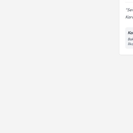
Sev
Kar
Ka
Bak
İl