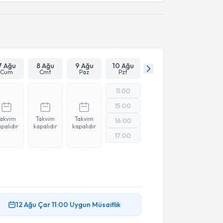
Takvim Talebini Gönder
7 Ağu
8 Ağu
9 Ağu
10 Ağu
Cum
Cmt
Paz
Pzt
11:00
15:00
Takvim
Takvim
Takvim
16:00
palıdır
kapalıdır
kapalıdır
17:00
12 Ağu
Çar
11:00
Uygun Müsaitlik
akvimi Talebi