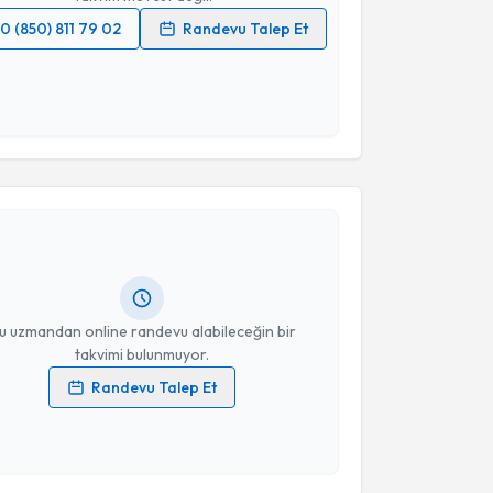
0 (850) 811 79 02
Randevu Talep Et
 verilerimin işlenmesine ilişkin
Aydınlatma Metni
'ni
 ve kişisel verilerimin belirtilen kapsamda
esini kabul ediyorum.
akvimi Talebi
Takvim Talebini Gönder
l Gül
için randevu takvimi talebi oluşturun. Size bu
ndevu almanız için bir takvim hazırlandığında e-
lgilendireceğiz.
resiniz
u uzmandan online randevu alabileceğin bir
takvimi bulunmuyor.
Randevu Talep Et
 verilerimin işlenmesine ilişkin
Aydınlatma Metni
'ni
 ve kişisel verilerimin belirtilen kapsamda
esini kabul ediyorum.