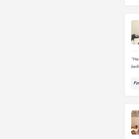
Her
belli
Fz