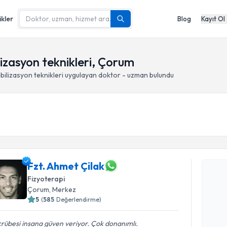
ikler
Blog
Kayıt Ol
zasyon teknikleri, Çorum
ilizasyon teknikleri
uygulayan doktor - uzman bulundu
Randevu T
Fzt. Ahmet Çilak
Fzt. Ahmet
uzmandan ra
Fizyoterapi
posta ile bi
Çorum
, Merkez
5
(
585
Değerlendirme)
E-posta Ad
rübesi insana güven veriyor. Çok donanımlı.