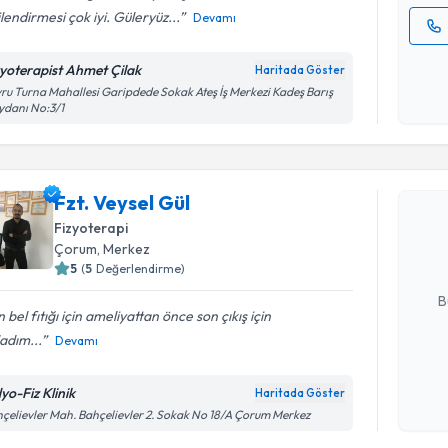
ilendirmesi çok iyi. Güleryüz...
Devamı
Kişisel
zyoterapist Ahmet Çilak
Haritada Göster
okudum
ru Turna Mahallesi Garipdede Sokak Ateş İş Merkezi Kadeş Barış
işlenm
ydanı No:3/1
Randevu T
Fzt. Veyse
Fzt. Veysel Gül
uzmandan ra
Fizyoterapi
posta ile bi
Çorum
, Merkez
5
(
5
Değerlendirme)
E-posta Ad
B
 bel fıtığı için ameliyattan önce son çıkış için
adım...
Devamı
Kişisel
okudum
yo-Fiz Klinik
Haritada Göster
işlenm
çelievler Mah. Bahçelievler 2. Sokak No 18/A Çorum Merkez