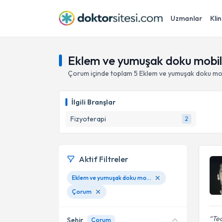
Uzmanlar
Klin
Eklem ve yumuşak doku mobili
Çorum
içinde toplam
5
Eklem ve yumuşak doku mob
İlgili Branşlar
Fizyoterapi
2
Aktif Filtreler
Eklem ve yumuşak doku mobilizasyon teknikleri
Çorum
Tec
Şehir
Çorum