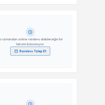
n Oruç
için randevu takvimi talebi oluşturun. Size bu
ndevu almanız için bir takvim hazırlandığında e-
lgilendireceğiz.
resiniz
u uzmandan online randevu alabileceğin bir
takvimi bulunmuyor.
Randevu Talep Et
 verilerimin işlenmesine ilişkin
Aydınlatma Metni
'ni
 ve kişisel verilerimin belirtilen kapsamda
esini kabul ediyorum.
akvimi Talebi
Takvim Talebini Gönder
elen Karakaya Cengiz
için randevu takvimi talebi
Size bu uzmandan randevu almanız için bir takvim
ında e-posta ile bilgilendireceğiz.
resiniz