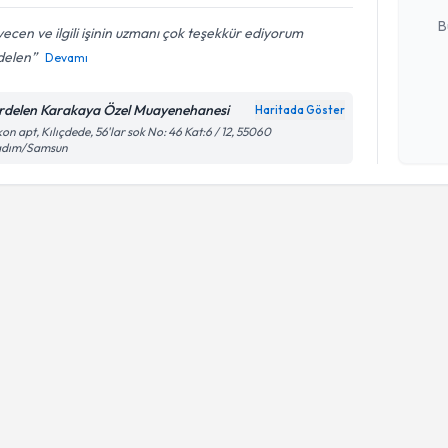
B
ecen ve ilgili işinin uzmanı çok teşekkür ediyorum
delen
Devamı
Kişisel
rdelen Karakaya Özel Muayenehanesi
Haritada Göster
okudum
on apt, Kılıçdede, 56'lar sok No: 46 Kat:6 / 12, 55060
işlenm
kadım/Samsun