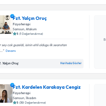
Fzt. Yalçı
Fzt. Yalçın Oruç
uzmandan ra
posta ile bi
Fizyoterapi
Samsun
, Atakum
E-posta Ad
5
(
1
Değerlendirme)
B
 sey cok guzeldi, isinin ehli oldugu ilk seanstan
...
Devamı
Kişisel
okudum
t. Yalçın Oruç
Haritada Göster
işlenm
Randevu T
Fzt. Kardelen Karakaya Cengiz
Fzt. Kard
oluşturun. 
Fizyoterapi
hazırlandığ
Samsun
, İlkadım
5
(
30
Değerlendirme)
E-posta Ad