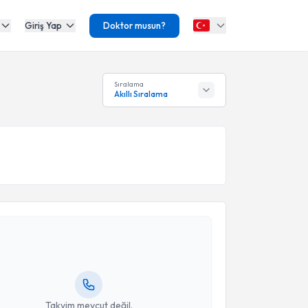
Giriş Yap
Doktor musun?
Sıralama
Akıllı Sıralama
akvimi Talebi
 Çilak
için randevu takvimi talebi oluşturun. Size bu
ndevu almanız için bir takvim hazırlandığında e-
lgilendireceğiz.
resiniz
Takvim mevcut değil.