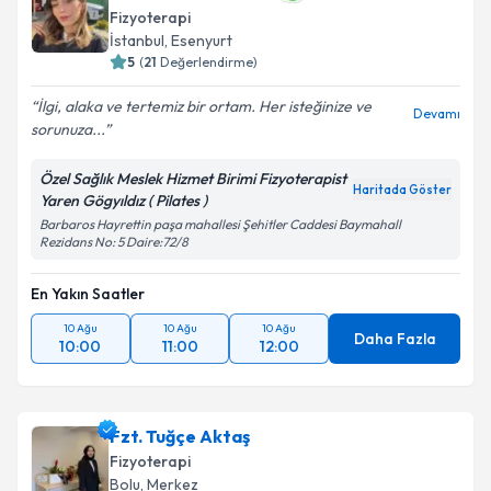
Fizyoterapi
İstanbul
, Esenyurt
5
(
21
Değerlendirme)
İlgi, alaka ve tertemiz bir ortam. Her isteğinize ve
Devamı
sorunuza...
Özel Sağlık Meslek Hizmet Birimi Fizyoterapist
Haritada Göster
Yaren Gögyıldız ( Pilates )
Barbaros Hayrettin paşa mahallesi Şehitler Caddesi Baymahall
Rezidans No: 5 Daire:72/8
En Yakın Saatler
10 Ağu
10 Ağu
10 Ağu
Daha Fazla
10:00
11:00
12:00
Fzt. Tuğçe Aktaş
Fizyoterapi
Bolu
, Merkez