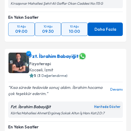
Kirazpınar Mahallesi Şehit Ali Gaffar Okan Caddesi No:115 G
En Yakın Saatler
10 Ağu
10 Ağu
10 Ağu
Daha Fazla
09:00
09:30
10:00
Fzt. İbrahim Babayiğit
Fizyoterapi
Kocaeli
, İzmit
5
(
3
Değerlendirme)
Kısa sürede tedavide sonuç aldım. İbrahim hocama
Devamı
çok teşekkür ederim.
Fzt. İbrahim Babayiğit
Haritada Göster
Körfez Mahallesi Ahmet Ergüneş Sokak Altun İş Hanı Kat:2 D:7
En Yakın Saatler