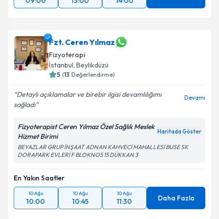
09:00
13:00
14:00
Fzt. Ceren Yılmaz
Fizyoterapi
İstanbul
, Beylikdüzü
5
(
13
Değerlendirme)
Detaylı açıklamalar ve birebir ilgisi devamlılığımı
Devamı
sağladı
Fizyoterapist Ceren Yılmaz Özel Sağlık Meslek
Haritada Göster
Hizmet Birimi
BEYAZLAR GRUP İNŞAAT ADNAN KAHVECİ MAHALLESİ BUSE SK
DORAPARK EVLERİ F BLOKNO5 15 DÜKKAN 3
En Yakın Saatler
10 Ağu
10 Ağu
10 Ağu
Daha Fazla
10:00
10:45
11:30