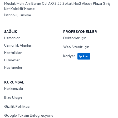
Maslak Mah. Ahi Evran Cd. A.O.S 55 Sokak No:2 Aksoy Plaza Giriş
Kat Kolektif House
İstanbul, Türkiye
SAĞLIK
PROFESYONELLER
Uzmanlar
Doktorlar İçin
Uzmanlık Alanları
Web Siteniz İçin
Hastalıklar
Kariyer
İşe Alım
Hizmetler
Hastaneler
KURUMSAL
Hakkımızda
Bize Ulaşın
Gizlilik Politikası
Google Takvim Entegrasyonu