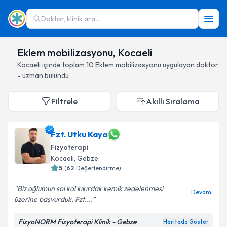
Doktor, klinik ara...
Eklem mobilizasyonu, Kocaeli
Kocaeli
içinde toplam
10
Eklem mobilizasyonu
uygulayan doktor
- uzman bulundu
Filtrele
Akıllı Sıralama
Fzt. Utku Kaya
Fizyoterapi
Kocaeli
, Gebze
5
(
62
Değerlendirme)
Biz oğlumun sol kol kıkırdak kemik zedelenmesi
Devamı
üzerine başvurduk. Fzt....
FizyoNORM Fizyoterapi Klinik - Gebze
Haritada Göster