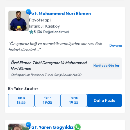
Fzt. Muhammed Nuri Ekmen
Fizyoterapi
İstanbul
, Kadıköy
5
(
34
Değerlendirme)
Ön çapraz bağ ve menisküs ameliyatım sonrası fizik
Devamı
tedavi sürecimi...
Özel Ekmen Tıbbi Danışmanlık Muhammed
Haritada Göster
Nuri Ekmen
Clubsporium Bostancı Tünel Girişi Sokak No:10
En Yakın Saatler
Yarın
Yarın
Yarın
Daha Fazla
18:55
19:25
19:55
Fzt. Yaren Gögyıldız