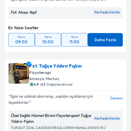
Fzt. Musa Yeşil
Haritada Göster
En Yakın Saatler
Yarın
Yarın
Yarın
Daha Fazla
09:00
10:00
11:00
Fzt. Tuğçe Yıldırır Fışkın
Fizyoterapi
Amasya
, Merkez
4.9
(
43
Değerlendirme)
İlgisi ve alakalı davranışı, yapılan açıklama için
Devamı
teşekkürler
Özel Sağlık Hizmet Birimi Fizyoterapist Tuğçe
Haritada Göster
Yıldırır Fışkın
TURGUT ÖZAL CADDESİ KİRAZLI DERE MAHALLESİ NO 15 C