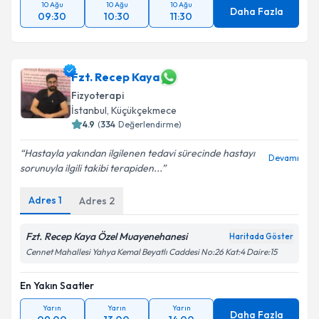
10 Ağu
10 Ağu
10 Ağu
Daha Fazla
09:30
10:30
11:30
Fzt. Recep Kaya
Fizyoterapi
İstanbul
, Küçükçekmece
4.9
(
334
Değerlendirme)
Hastayla yakından ilgilenen tedavi sürecinde hastayı
Devamı
sorunuyla ilgili takibi terapiden...
Adres
1
Adres
2
Fzt. Recep Kaya Özel Muayenehanesi
Haritada Göster
Cennet Mahallesi Yahya Kemal Beyatlı Caddesi No:26 Kat:4 Daire:15
En Yakın Saatler
Yarın
Yarın
Yarın
Daha Fazla