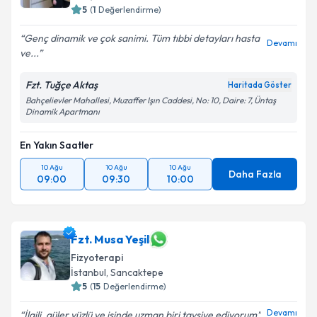
5
(
1
Değerlendirme)
Genç dinamik ve çok sanimi. Tüm tıbbi detayları hasta
Devamı
ve...
Fzt. Tuğçe Aktaş
Haritada Göster
Bahçelievler Mahallesi, Muzaffer Işın Caddesi, No: 10, Daire: 7, Üntaş
Dinamik Apartmanı
En Yakın Saatler
10 Ağu
10 Ağu
10 Ağu
Daha Fazla
09:00
09:30
10:00
Fzt. Musa Yeşil
Fizyoterapi
İstanbul
, Sancaktepe
5
(
15
Değerlendirme)
Devamı
İlgili, güler yüzlü ve işinde uzman biri tavsiye ediyorum