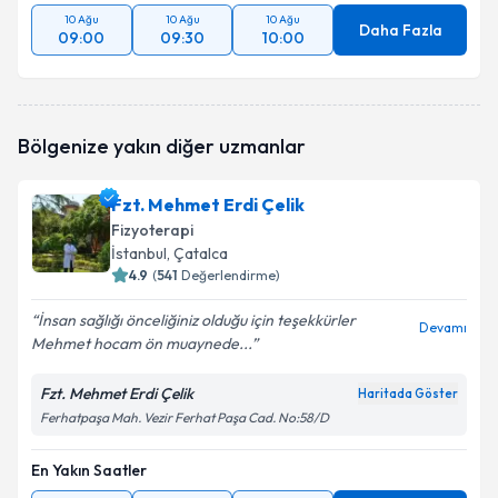
10 Ağu
10 Ağu
10 Ağu
Daha Fazla
09:00
09:30
10:00
Bölgenize yakın diğer uzmanlar
Fzt. Mehmet Erdi Çelik
Fizyoterapi
İstanbul
, Çatalca
4.9
(
541
Değerlendirme)
İnsan sağlığı önceliğiniz olduğu için teşekkürler
Devamı
Mehmet hocam ön muaynede...
Fzt. Mehmet Erdi Çelik
Haritada Göster
Ferhatpaşa Mah. Vezir Ferhat Paşa Cad. No:58/D
En Yakın Saatler