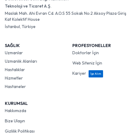
Teknoloji ve Ticaret A.Ş.
Maslak Mah. Ahi Evran Cd. A.O.S 55 Sokak No:2 Aksoy Plaza Giriş
Kat Kolektif House
İstanbul, Türkiye
SAĞLIK
PROFESYONELLER
Uzmanlar
Doktorlar İçin
Uzmanlık Alanları
Web Siteniz İçin
Hastalıklar
Kariyer
İşe Alım
Hizmetler
Hastaneler
KURUMSAL
Hakkımızda
Bize Ulaşın
Gizlilik Politikası