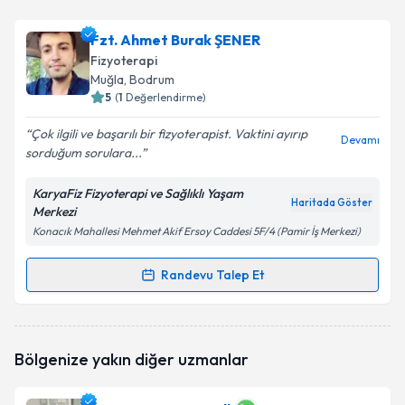
Fzt. Ahmet Burak ŞENER
Fizyoterapi
Muğla
, Bodrum
5
(
1
Değerlendirme)
Çok ilgili ve başarılı bir fizyoterapist. Vaktini ayırıp
Devamı
sorduğum sorulara...
KaryaFiz Fizyoterapi ve Sağlıklı Yaşam
Haritada Göster
Merkezi
Konacık Mahallesi Mehmet Akif Ersoy Caddesi 5F/4 (Pamir İş Merkezi)
Randevu Talep Et
Randevu Takvimi Talebi
Fzt. Ahmet Burak ŞENER
için randevu takvimi talebi
Bölgenize yakın diğer uzmanlar
oluşturun. Size bu uzmandan randevu almanız için bir
takvim hazırlandığında e-posta ile bilgilendireceğiz.