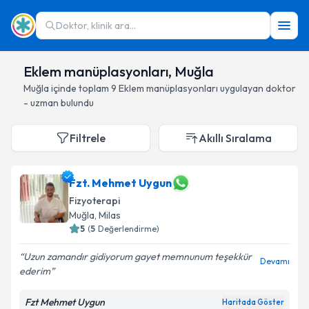
Doktor, klinik ara...
Eklem manüplasyonları, Muğla
Muğla
içinde toplam
9
Eklem manüplasyonları
uygulayan doktor
- uzman bulundu
Filtrele
Akıllı Sıralama
Fzt. Mehmet Uygun
Fizyoterapi
Muğla
, Milas
5
(
5
Değerlendirme)
Uzun zamandır gidiyorum gayet memnunum teşekkür
Devamı
ederim
Fzt Mehmet Uygun
Haritada Göster