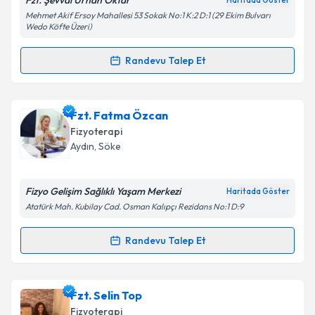
Fzt. Şevval Urhan Oktar
Haritada Göster
Mehmet Akif Ersoy Mahallesi 53 Sokak No:1 K:2 D:1 (29 Ekim Bulvarı
Wedo Köfte Üzeri)
Randevu Talep Et
Randevu Takvimi Talebi
Fzt. Şevval Urhan Oktar
için randevu takvimi talebi
Fzt. Fatma Özcan
oluşturun. Size bu uzmandan randevu almanız için bir
Fizyoterapi
takvim hazırlandığında e-posta ile bilgilendireceğiz.
Aydın
, Söke
E-posta Adresiniz
Fizyo Gelişim Sağlıklı Yaşam Merkezi
Haritada Göster
Atatürk Mah. Kubilay Cad. Osman Kalıpçı Rezidans No:1 D:9
Kişisel verilerimin işlenmesine ilişkin
Aydınlatma
Randevu Talep Et
Randevu Takvimi Talebi
Metni
'ni okudum ve kişisel verilerimin belirtilen
kapsamda işlenmesini kabul ediyorum.
Fzt. Fatma Özcan
için randevu takvimi talebi
Fzt. Selin Top
oluşturun. Size bu uzmandan randevu almanız için bir
Takvim Talebini Gönder
Fizyoterapi