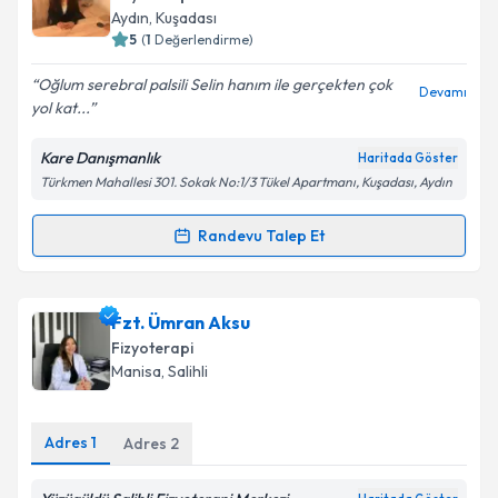
takvim hazırlandığında e-posta ile bilgilendireceğiz.
Aydın
, Kuşadası
5
(
1
Değerlendirme)
E-posta Adresiniz
Oğlum serebral palsili Selin hanım ile gerçekten çok
Devamı
yol kat...
Kare Danışmanlık
Haritada Göster
Kişisel verilerimin işlenmesine ilişkin
Aydınlatma
Türkmen Mahallesi 301. Sokak No:1/3 Tükel Apartmanı, Kuşadası, Aydın
Metni
'ni okudum ve kişisel verilerimin belirtilen
kapsamda işlenmesini kabul ediyorum.
Randevu Talep Et
Randevu Takvimi Talebi
Takvim Talebini Gönder
Fzt. Selin Top
için randevu takvimi talebi oluşturun.
Fzt. Ümran Aksu
Size bu uzmandan randevu almanız için bir takvim
Fizyoterapi
hazırlandığında e-posta ile bilgilendireceğiz.
Manisa
, Salihli
E-posta Adresiniz
Adres
1
Adres
2