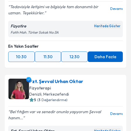
Tedavisiyle iletişimi ve bilgisiyle tam donanımlı bir
Devamı
uzman. Teşekkürler.
Fizyotire
Haritada Göster
Fatih Mah. Türker Sokak No:3A
En Yakın Saatler
10:30
11:30
12:30
Daha Fazla
Fzt. Şevval Urhan Oktar
Fizyoterapi
Denizli
, Merkezefendi
5
(
3
Değerlendirme)
Bel fıtığım var ve senedir onunla yaşıyorum Şevval
Devamı
hanım...