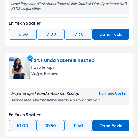
İsmet Paşa Mahallesi Ahmet Taner Kışlalı Caddesi Yıldız Apartmanı No11
K1 D8 Muğla Milas
En Yakın Saatler
16:30
17:00
17:30
Daha Fazla
Fzt. Funda Yasemin Kestep
Fizyoterapi
Muğla
, Fethiye
Fizyoterapist Funda Yasemin Kestep
Haritada Göster
Akarca Mah. Mustafa Kemal Bulvarı No:175 İç Kapı No:1
En Yakın Saatler
10:00
10:50
11:40
Daha Fazla