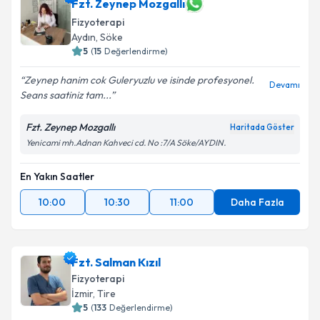
Fzt. Zeynep Mozgallı
E-posta Adresiniz
Fizyoterapi
Aydın
, Söke
5
(
15
Değerlendirme)
Kişisel verilerimin işlenmesine ilişkin
Aydınlatma
Zeynep hanim cok Guleryuzlu ve isinde profesyonel.
Devamı
Metni
'ni okudum ve kişisel verilerimin belirtilen
Seans saatiniz tam...
kapsamda işlenmesini kabul ediyorum.
Fzt. Zeynep Mozgallı
Haritada Göster
Yenicami mh.Adnan Kahveci cd. No :7/A Söke/AYDIN.
Takvim Talebini Gönder
En Yakın Saatler
10:00
10:30
11:00
Daha Fazla
Fzt. Salman Kızıl
Fizyoterapi
İzmir
, Tire
5
(
133
Değerlendirme)