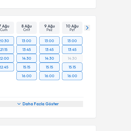
7 Ağu
8 Ağu
9 Ağu
10 Ağu
Cum
Cmt
Paz
Pzt
20:30
13:00
13:00
13:00
21:15
13:45
13:45
13:45
22:00
14:30
14:30
14:30
22:45
15:15
15:15
15:15
16:00
16:00
16:00
Daha Fazla Göster