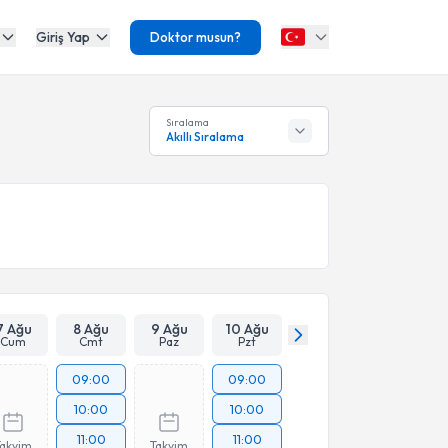
Giriş Yap
Doktor musun?
Sıralama
Akıllı Sıralama
7 Ağu
8 Ağu
9 Ağu
10 Ağu
Cum
Cmt
Paz
Pzt
09:00
09:00
10:00
10:00
11:00
11:00
Takvim
Takvim