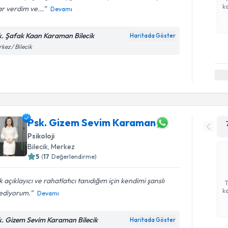
ka
r verdim ve...
Devamı
k. Şafak Kaan Karaman Bilecik
Haritada Göster
kez / Bilecik
Psk. Gizem Sevim Karaman
Psikoloji
Bilecik
, Merkez
5
(
17
Değerlendirme)
 açıklayıcı ve rahatlatıcı tanıdığım için kendimi şanslı
ka
sediyorum.
Devamı
k. Gizem Sevim Karaman Bilecik
Haritada Göster