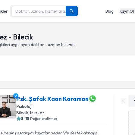
ikler
Blog
Kayıt Ol
z - Bilecik
kileri
uygulayan doktor - uzman bulundu
Psk. Şafak Kaan Karaman
Psikoloji
Bilecik
, Merkez
5
(
15
Değerlendirme)
 süredir yaşadığım kaygılar nedeniyle destek almaya