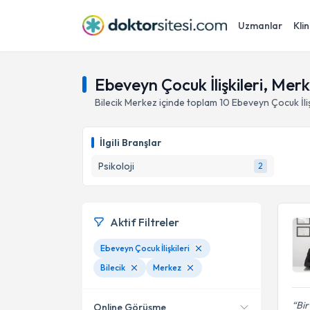
Uzmanlar
Klin
Ebeveyn Çocuk İlişkileri, Merke
Bilecik
Merkez
içinde toplam
10
Ebeveyn Çocuk İliş
İlgili Branşlar
Psikoloji
2
Aktif Filtreler
Ebeveyn Çocuk İlişkileri
Bilecik
Merkez
Bir
Online Görüşme