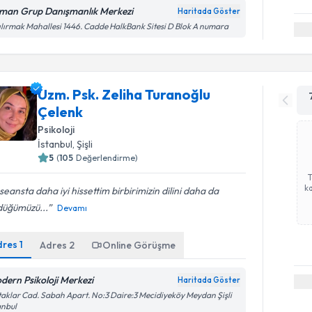
man Grup Danışmanlık Merkezi
Haritada Göster
ılırmak Mahallesi 1446. Cadde HalkBank Sitesi D Blok A numara
Uzm. Psk. Zeliha Turanoğlu
Çelenk
Psikoloji
İstanbul
, Şişli
5
(
105
Değerlendirme)
ka
seansta daha iyi hissettim birbirimizin dilini daha da
düğümüzü...
Devamı
dres
1
Adres
2
Online Görüşme
dern Psikoloji Merkezi
Haritada Göster
aklar Cad. Sabah Apart. No:3 Daire:3 Mecidiyeköy Meydan Şişli
anbul