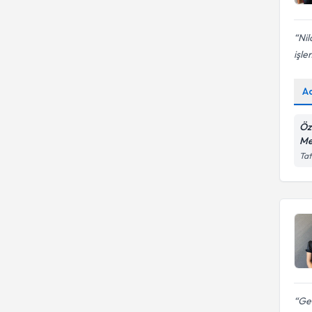
Nil
işle
A
Öz
Me
Tat
Ger