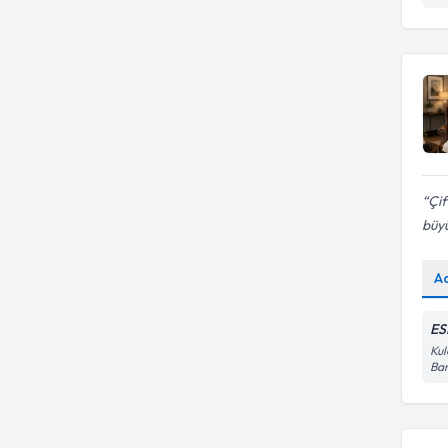
Çif
büyü
A
ES
Kul
Ban