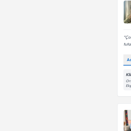
Ço
tuta
A
Kl
Ort
Ekş