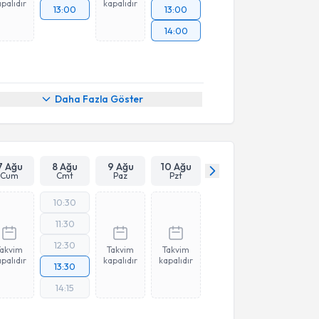
palıdır
kapalıdır
13:00
13:00
14:00
Daha Fazla Göster
7 Ağu
8 Ağu
9 Ağu
10 Ağu
Cum
Cmt
Paz
Pzt
10:30
11:30
12:30
Takvim
Takvim
Takvim
palıdır
kapalıdır
kapalıdır
13:30
14:15