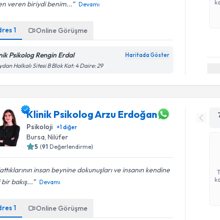
ka
n veren biriydi benim...
Devamı
dres
1
Online Görüşme
inik Psikolog Rengin Erdal
Haritada Göster
dan Halkalı Sitesi B Blok Kat: 4 Daire: 29
Klinik Psikolog Arzu Erdoğan
Psikoloji
+
1
diğer
Bursa
, Nilüfer
5
(
91
Değerlendirme)
attıklarının insan beynine dokunuşları ve insanın kendine
ka
 bir bakış...
Devamı
dres
1
Online Görüşme