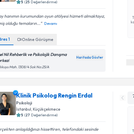
5
(
25
Değerlendirme)
ay hanımın kurumundan oyun atölyesi hizmeti almaktayız,
ka
miş olduğu temaların...
Devamı
dres
1
Online Görüşme
el Nil Rehberlik ve Psikolojik Danışma
Haritada Göster
rkezi
lıkuyu Mah. 1308/4 Sok No:25/A
Klinik Psikolog Rengin Erdal
Psikoloji
İstanbul
, Küçükçekmece
5
(
27
Değerlendirme)
çekten anlaşıldığınızı hissettiren, telefondaki sesinde