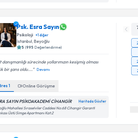
Psk. Esra Sayın
Psikoloji
+
1
diğer
İstanbul
, Beyoğlu
5
(
995
Değerlendirme)
t danışmanlığı sürecinde yollarımızın kesişmiş olması
k bir şans oldu....
Devamı
dres
1
Online Görüşme
RA SAYIN PSİKOAKADEMİ CİHANGİR
Haritada Göster
oğlu Mahallesi Sıraselviler Caddesi No:68 Cihangir Garanti
kası Üstü Simge Apartmanı Kat:2