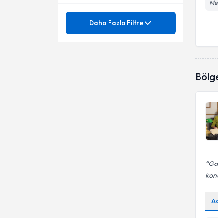
Mer
Mezuniyet
Anne baba eğitimi
Daha Fazla Filtre
Bireysel Terapi
Ünvan
Aile İçi Sorunlar
Ergen Terapisi
Aile İlişkileri
İstanbul Arel Üniversitesi
Bölg
Fobiler
Akran zorbalığı
Psk.
Gece Yeme Bozukluğu
Aldatma, Aldatılma
Mobbing
Amerikan hiperaktivite ölçeği
Motivasyon
Anksiyete Bozuklukları
Tedavisi
Obsesif Kompülsif Bozukluk
Gay
Anne - Baba Eğitimi ve
(OKB)
kon
Danışmanlığı
Online Terapi
Anne, Baba ile Olan İlişki
A
Özgüven Eksikliği
Anti sosyal Kişilik Bozukluğu