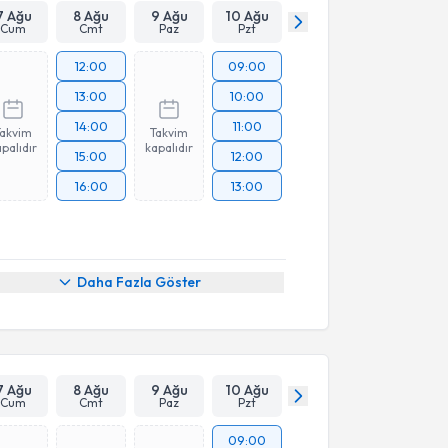
7 Ağu
8 Ağu
9 Ağu
10 Ağu
Cum
Cmt
Paz
Pzt
12:00
09:00
13:00
10:00
14:00
11:00
Takvim
Takvim
palıdır
kapalıdır
15:00
12:00
16:00
13:00
Daha Fazla Göster
7 Ağu
8 Ağu
9 Ağu
10 Ağu
Cum
Cmt
Paz
Pzt
09:00