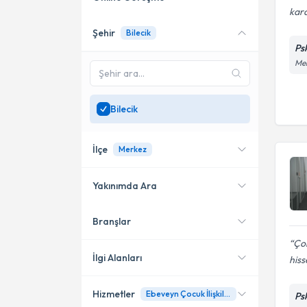
kara
Şehir
Bilecik
Online danışmanlık sunan
Ps
uzmanları göster
Mer
Sadece
Bilecik
bölgesinde
uzman ara
Bilecik
İlçe
Merkez
Yakınımda Ara
Branşlar
Konumuma yakın uzmanları
Merkez
göster
Çok
İlgi Alanları
his
Hizmetler
Ebeveyn Çocuk İlişkileri
Ps
Psikoloji