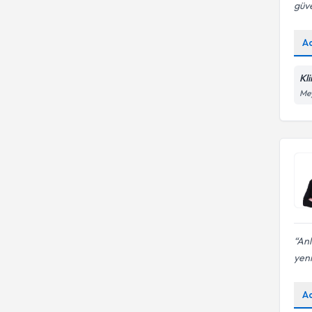
güve
A
Kl
Mey
Anl
yeni
A