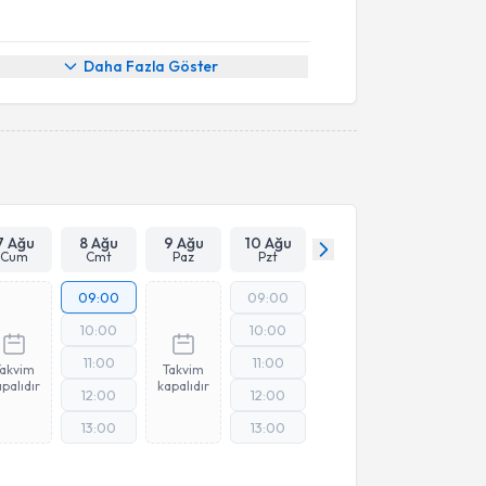
Daha Fazla Göster
7 Ağu
8 Ağu
9 Ağu
10 Ağu
Cum
Cmt
Paz
Pzt
09:00
09:00
10:00
10:00
11:00
11:00
Takvim
Takvim
palıdır
kapalıdır
12:00
12:00
13:00
13:00
Online Görüşme