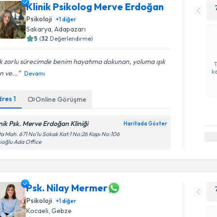
Klinik Psikolog Merve Erdoğan
Psikoloji
+
1
diğer
Sakarya
, Adapazarı
5
(
32
Değerlendirme)
k zorlu sürecimde benim hayatıma dokunan, yoluma ışık
ka
n ve...
Devamı
dres
1
Online Görüşme
inik Psk. Merve Erdoğan Kliniği
Haritada Göster
a Mah. 671 No’lu Sokak Kat:1 No:26 Kapı No:106
ioğlu Ada Office
Psk. Nilay Mermer
Psikoloji
+
1
diğer
Kocaeli
, Gebze