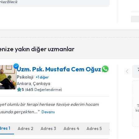
kez Bilecik
enize yakın diğer uzmanlar
Uzm. Psk. Mustafa Cem Oğuz
Psikoloji
+
1
diğer
Ankara
, Çankaya
5
(
465
Değerlendirme)
et olumlu bir terapi herkese tavsiye ederim hocam
ka
usunda gerçekten...
Devamı
dres
1
Adres
2
Adres
3
Adres
4
Adres
5
Adres
6