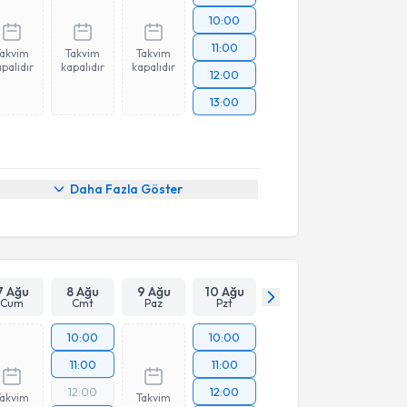
10:00
11:00
Takvim
Takvim
Takvim
palıdır
kapalıdır
kapalıdır
12:00
13:00
Daha Fazla Göster
7 Ağu
8 Ağu
9 Ağu
10 Ağu
Cum
Cmt
Paz
Pzt
10:00
10:00
11:00
11:00
12:00
12:00
Takvim
Takvim