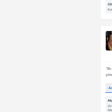
Uz
Bağlanma sorunları
Kız
Bu 
çöz
A
Mo
Ort
İst