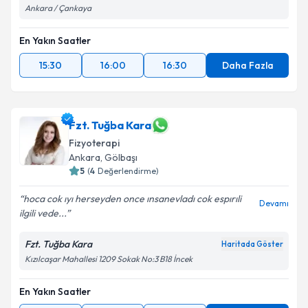
Ankara / Çankaya
En Yakın Saatler
15:30
16:00
16:30
Daha Fazla
Fzt. Tuğba Kara
Fizyoterapi
Ankara
, Gölbaşı
5
(
4
Değerlendirme)
hoca cok ıyı herseyden once ınsanevladı cok espırıli
Devamı
ilgili vede...
Fzt. Tuğba Kara
Haritada Göster
Kızılcaşar Mahallesi 1209 Sokak No:3 B18 İncek
En Yakın Saatler