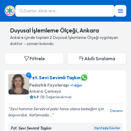
Doktor, klinik ara...
Duyusal İşlemleme Ölçeği, Ankara
Ankara
içinde toplam
2
Duyusal İşlemleme Ölçeği
uygulayan
doktor - uzman bulundu
Filtrele
Akıllı Sıralama
Fzt. Sevi Sevimli Taşkın
Pediatrik Fizyoterapi
+
1
diğer
Ankara
, Çankaya
4.9
(
12
Değerlendirme)
Sevi hanıma Serebral palsi tanısı olana bebeğim için
Devamı
başvurduk. Kafamızda...
Fzt. Sevi Sevimli Taşkın
Haritada Göster