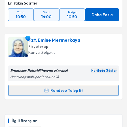
En Yakın Saatler
Yarın
Yarın
12 Ağu
Daha Fazla
10:50
14:00
10:50
Fzt. Emine Mermerkaya
Fizyoterapi
Konya
, Selçuklu
Emineller Rehabilitasyon Merkezi
Haritada Göster
Hanaybaşı mah. parıltı sok. no 18
Randevu Talep Et
Randevu Takvimi Talebi
Fzt. Emine Mermerkaya
için randevu takvimi talebi
oluşturun. Size bu uzmandan randevu almanız için bir
İlgili Branşlar
takvim hazırlandığında e-posta ile bilgilendireceğiz.