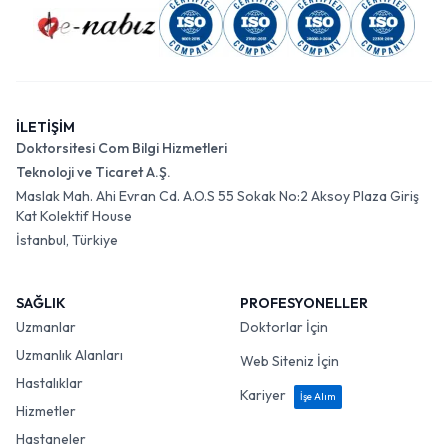
İLETİŞİM
Doktorsitesi Com Bilgi Hizmetleri
Teknoloji ve Ticaret A.Ş.
Maslak Mah. Ahi Evran Cd. A.O.S 55 Sokak No:2 Aksoy Plaza Giriş
Kat Kolektif House
İstanbul, Türkiye
SAĞLIK
PROFESYONELLER
Uzmanlar
Doktorlar İçin
Uzmanlık Alanları
Web Siteniz İçin
Hastalıklar
Kariyer
İşe Alım
Hizmetler
Hastaneler