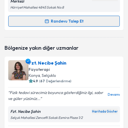
Merkezi
Hürriyet Mahallesi 4845 Sokak No:8
Randevu Talep Et
Randevu Takvimi Talebi
Fzt. Ayser Aydoğdu
için randevu takvimi talebi
Bölgenize yakın diğer uzmanlar
oluşturun. Size bu uzmandan randevu almanız için bir
takvim hazırlandığında e-posta ile bilgilendireceğiz.
Fzt. Necibe Şahin
E-posta Adresiniz
Fizyoterapi
Konya
, Selçuklu
4.9
(
67
Değerlendirme)
Fizik tedavi sürecimiz boyunca gösterdiğiniz ilgi, sabır
Kişisel verilerimin işlenmesine ilişkin
Aydınlatma
Devamı
ve güler yüzünüz...
Metni
'ni okudum ve kişisel verilerimin belirtilen
kapsamda işlenmesini kabul ediyorum.
Fzt. Necibe Şahin
Haritada Göster
Selçuk Mahallesi Zencefil Sokak Esmira Plaza 1/2
Takvim Talebini Gönder