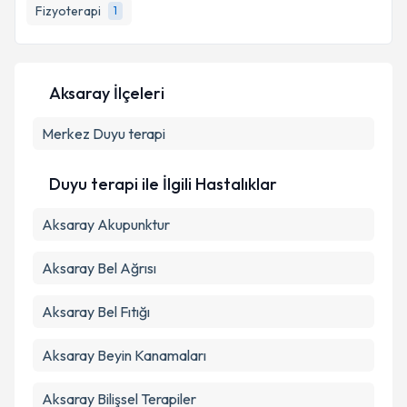
Fizyoterapi
1
E-posta Adresiniz
Aksaray İlçeleri
Kişisel verilerimin işlenmesine ilişkin
Aydınlatma
Merkez
Metni
Duyu terapi
'ni okudum ve kişisel verilerimin belirtilen
kapsamda işlenmesini kabul ediyorum.
Duyu terapi ile İlgili Hastalıklar
Takvim Talebini Gönder
Aksaray Akupunktur
Aksaray Bel Ağrısı
Aksaray Bel Fıtığı
Aksaray Beyin Kanamaları
Aksaray Bilişsel Terapiler