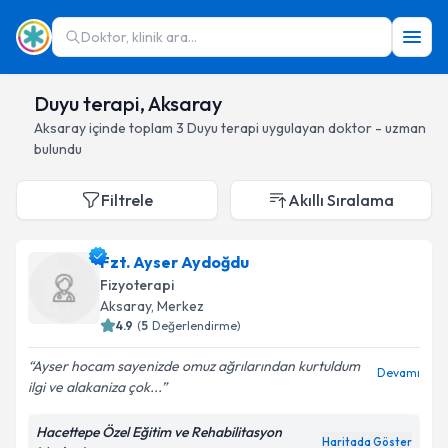
Doktor, klinik ara...
Duyu terapi, Aksaray
Aksaray
içinde toplam
3
Duyu terapi
uygulayan doktor - uzman
bulundu
Filtrele
Akıllı Sıralama
Fzt. Ayser Aydoğdu
Fizyoterapi
Aksaray
, Merkez
4.9
(
5
Değerlendirme)
Ayser hocam sayenizde omuz ağrılarından kurtuldum
Devamı
ilgi ve alakaniza çok...
Hacettepe Özel Eğitim ve Rehabilitasyon
Haritada Göster