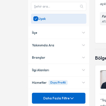
açık
Fz
Uşak
AT
İlçe
Yakınımda Ara
Bölg
Branşlar
Konumuma yakın uzmanları
Merkez
göster
İlgi Alanları
Hizmetler
Duyu Profili
Fizyoterapi
Mezuniyet
Ağrı
Daha Fazla Filtre
Teş
ede