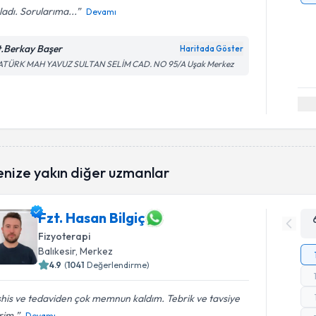
ladı. Sorularıma...
Devamı
t.Berkay Başer
Haritada Göster
ATÜRK MAH YAVUZ SULTAN SELİM CAD. NO 95/A Uşak Merkez
enize yakın diğer uzmanlar
Fzt. Hasan Bilgiç
Fizyoterapi
Balıkesir
, Merkez
4.9
(
1041
Değerlendirme)
his ve tedaviden çok memnun kaldım. Tebrik ve tavsiye
rim.
Devamı