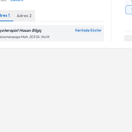
dres
1
Adres
2
zyoterapist Hasan Bilgiç
Haritada Göster
ziosmanpaşa Mah. 203 Sk. No1A