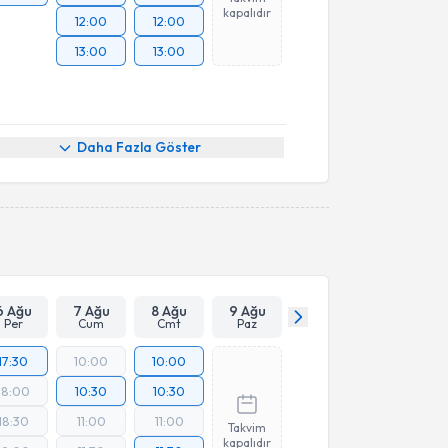
kapalıdır
12:00
12:00
13:00
13:00
Daha Fazla Göster
6 Ağu
7 Ağu
8 Ağu
9 Ağu
Per
Cum
Cmt
Paz
17:30
10:00
10:00
18:00
10:30
10:30
18:30
11:00
11:00
Takvim
kapalıdır