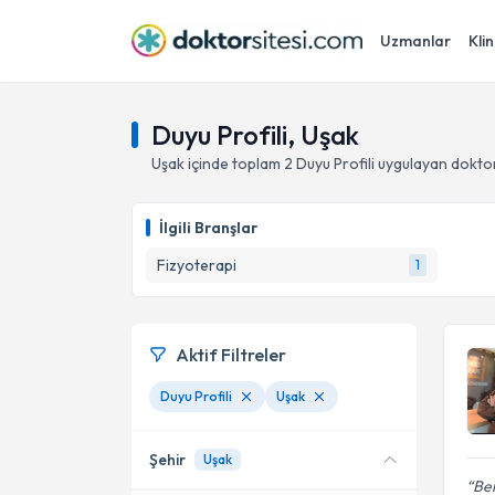
Uzmanlar
Klin
Duyu Profili, Uşak
Uşak
içinde toplam
2
Duyu Profili
uygulayan doktor
İlgili Branşlar
Fizyoterapi
1
Aktif Filtreler
Duyu Profili
Uşak
Şehir
Uşak
Ber