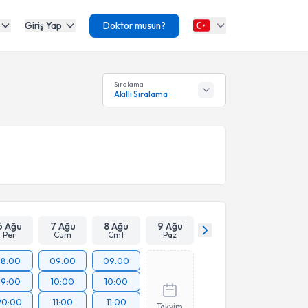
Giriş Yap
Doktor musun?
Sıralama
Akıllı Sıralama
6 Ağu
7 Ağu
8 Ağu
9 Ağu
Per
Cum
Cmt
Paz
18:00
09:00
09:00
19:00
10:00
10:00
20:00
11:00
11:00
Takvim