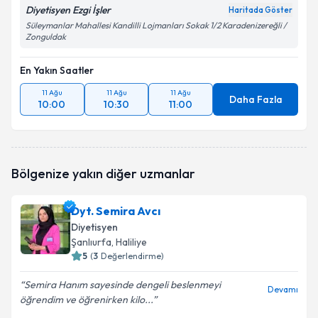
Diyetisyen Ezgi İşler
Haritada Göster
Süleymanlar Mahallesi Kandilli Lojmanları Sokak 1/2 Karadenizereğli /
Zonguldak
En Yakın Saatler
11 Ağu
11 Ağu
11 Ağu
Daha Fazla
10:00
10:30
11:00
Bölgenize yakın diğer uzmanlar
Dyt. Semira Avcı
Diyetisyen
Şanlıurfa
, Haliliye
5
(
3
Değerlendirme)
Semira Hanım sayesinde dengeli beslenmeyi
Devamı
öğrendim ve öğrenirken kilo...