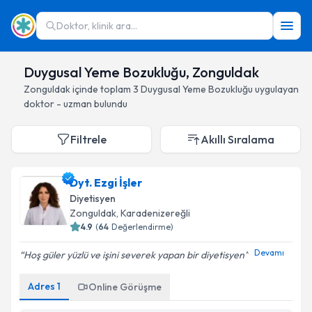
Doktor, klinik ara...
Duygusal Yeme Bozukluğu, Zonguldak
Zonguldak
içinde toplam
3
Duygusal Yeme Bozukluğu
uygulayan
doktor - uzman bulundu
Filtrele
Akıllı Sıralama
Dyt. Ezgi İşler
Diyetisyen
Zonguldak
, Karadenizereğli
4.9
(
64
Değerlendirme)
Devamı
Hoş güler yüzlü ve işini severek yapan bir diyetisyen
Adres
1
Online Görüşme