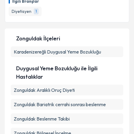
İlgili Branşlar
takvim hazırlandığında e-posta ile bilgilendireceğiz.
Diyetisyen
1
E-posta Adresiniz
Zonguldak İlçeleri
Kişisel verilerimin işlenmesine ilişkin
Aydınlatma
Karadenizereğli
Metni
'ni okudum ve kişisel verilerimin belirtilen
Duygusal Yeme Bozukluğu
kapsamda işlenmesini kabul ediyorum.
Duygusal Yeme Bozukluğu ile İlgili
Takvim Talebini Gönder
Hastalıklar
Zonguldak Aralıklı Oruç Diyeti
Zonguldak Bariatrik cerrahi sonrası beslenme
Zonguldak Beslenme Takibi
Zonguldak Bölgesel İncelme