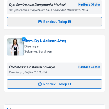
Dyt. Semira Avcı Danışmanlık Merkezi
Haritada Göster
Yenişehir Mah. Emniyet Cad. 64-4 Ender Apt. B Blok Kat:1 No:4
Randevu Talep Et
Randevu Takvimi Talebi
Dyt. Semira Avcı
için randevu takvimi talebi
Uzm. Dyt. Aslıcan Ateş
oluşturun. Size bu uzmandan randevu almanız için bir
Diyetisyen
takvim hazırlandığında e-posta ile bilgilendireceğiz.
Sakarya
, Serdivan
E-posta Adresiniz
Özel Medar Hastanesi Sakarya
Haritada Göster
Kemalpaşa, Bağlar Cd. No:116
Kişisel verilerimin işlenmesine ilişkin
Aydınlatma
Randevu Talep Et
Randevu Takvimi Talebi
Metni
'ni okudum ve kişisel verilerimin belirtilen
kapsamda işlenmesini kabul ediyorum.
Uzm. Dyt. Aslıcan Ateş
için randevu takvimi talebi
oluşturun. Size bu uzmandan randevu almanız için bir
Takvim Talebini Gönder