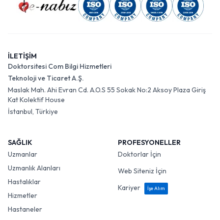
İLETİŞİM
Doktorsitesi Com Bilgi Hizmetleri
Teknoloji ve Ticaret A.Ş.
Maslak Mah. Ahi Evran Cd. A.O.S 55 Sokak No:2 Aksoy Plaza Giriş
Kat Kolektif House
İstanbul, Türkiye
SAĞLIK
PROFESYONELLER
Uzmanlar
Doktorlar İçin
Uzmanlık Alanları
Web Siteniz İçin
Hastalıklar
Kariyer
İşe Alım
Hizmetler
Hastaneler