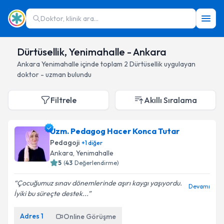
Doktor, klinik ara...
Dürtüsellik, Yenimahalle - Ankara
Ankara
Yenimahalle
içinde toplam
2
Dürtüsellik
uygulayan
doktor - uzman bulundu
Filtrele
Akıllı Sıralama
Uzm. Pedagog Hacer Konca Tutar
Pedagoji
+
1
diğer
Ankara
, Yenimahalle
5
(
43
Değerlendirme)
Çocuğumuz sınav dönemlerinde aşırı kaygı yaşıyordu.
Devamı
İyiki bu süreçte destek...
Adres
1
Online Görüşme