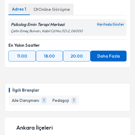
Adres
1
Online Görüşme
Psikolog Emin Terapi Merkezi
Haritada Göster
Çetin Emeç Bulvarı, Kabil Cd No:3 D:2, 06000
En Yakın Saatler
11:00
18:00
20:00
Daha Fazla
İlgili Branşlar
Aile Danışmanı
Pedagoji
1
1
Ankara İlçeleri