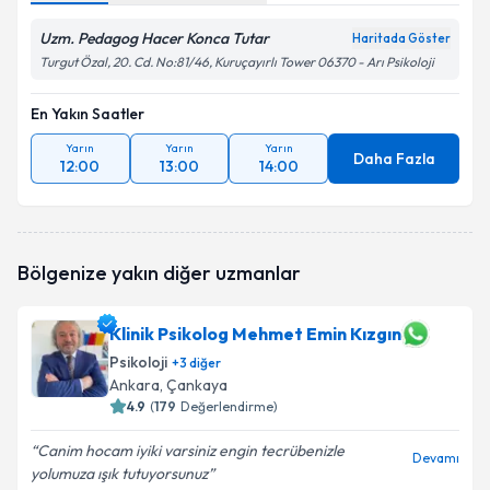
Uzm. Pedagog Hacer Konca Tutar
Haritada Göster
Turgut Özal, 20. Cd. No:81/46, Kuruçayırlı Tower 06370 - Arı Psikoloji
En Yakın Saatler
Yarın
Yarın
Yarın
Daha Fazla
12:00
13:00
14:00
Bölgenize yakın diğer uzmanlar
Klinik Psikolog Mehmet Emin Kızgın
Psikoloji
+
3
diğer
Ankara
, Çankaya
4.9
(
179
Değerlendirme)
Canim hocam iyiki varsiniz engin tecrübenizle
Devamı
yolumuza ışık tutuyorsunuz