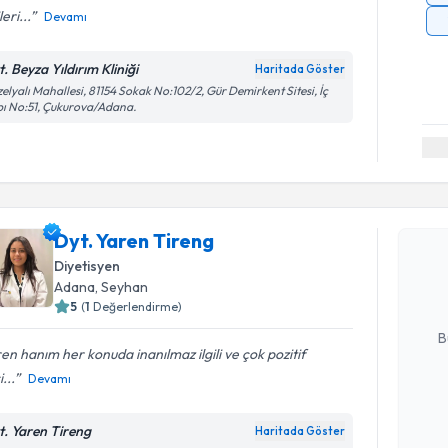
leri...
Devamı
. Beyza Yıldırım Kliniği
Haritada Göster
elyalı Mahallesi, 81154 Sokak No:102/2, Gür Demirkent Sitesi, İç
ı No:51, Çukurova/Adana.
Randevu T
Dyt. Yare
Dyt. Yaren Tireng
uzmandan ra
Diyetisyen
posta ile bi
Adana
, Seyhan
5
(
1
Değerlendirme)
E-posta Ad
B
en hanım her konuda inanılmaz ilgili ve çok pozitif
i...
Devamı
Kişisel
okudum
t. Yaren Tireng
Haritada Göster