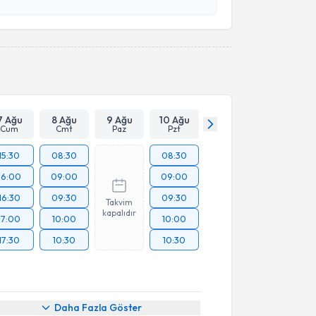
esini kabul ediyorum.
Takvim Talebini Gönder
7 Ağu
8 Ağu
9 Ağu
10 Ağu
Cum
Cmt
Paz
Pzt
15:30
08:30
08:30
16:00
09:00
09:00
16:30
09:30
09:30
Takvim
kapalıdır
17:00
10:00
10:00
17:30
10:30
10:30
Daha Fazla Göster