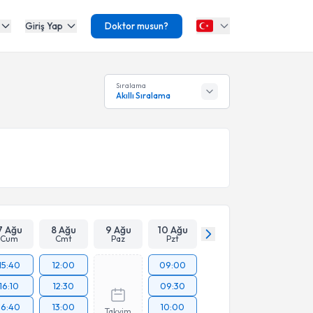
Giriş Yap
Doktor musun?
Sıralama
Akıllı Sıralama
7 Ağu
8 Ağu
9 Ağu
10 Ağu
Cum
Cmt
Paz
Pzt
15:40
12:00
09:00
16:10
12:30
09:30
16:40
13:00
10:00
Takvim