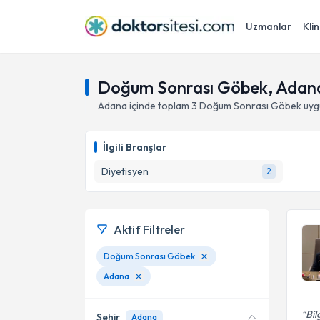
Uzmanlar
Klin
Doğum Sonrası Göbek, Adan
Adana
içinde toplam
3
Doğum Sonrası Göbek
uyg
İlgili Branşlar
Diyetisyen
2
Aktif Filtreler
Doğum Sonrası Göbek
Adana
Bil
Şehir
Adana