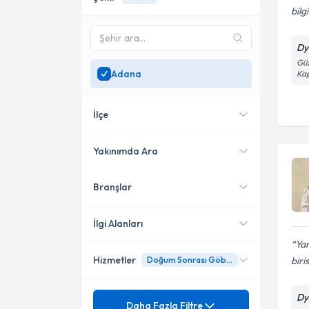
bilgi
Dyt
Güz
Adana
Kap
İlçe
Yakınımda Ara
Branşlar
Konumuma yakın uzmanları
Çukurova
göster
Seyhan
İlgi Alanları
Yar
Hizmetler
biris
Doğum Sonrası Göbek
Diyetisyen
Mezuniyet
Dy
Ameliyat sonrası Beslenme
Daha Fazla Filtre