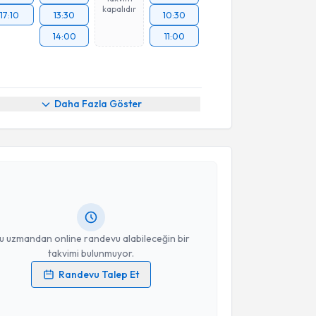
kapalıdır
17:10
13:30
10:30
14:00
11:00
Daha Fazla Göster
akvimi Talebi
n Tireng
için randevu takvimi talebi oluşturun. Size bu
ndevu almanız için bir takvim hazırlandığında e-
lgilendireceğiz.
resiniz
u uzmandan online randevu alabileceğin bir
takvimi bulunmuyor.
Randevu Talep Et
 verilerimin işlenmesine ilişkin
Aydınlatma Metni
'ni
 ve kişisel verilerimin belirtilen kapsamda