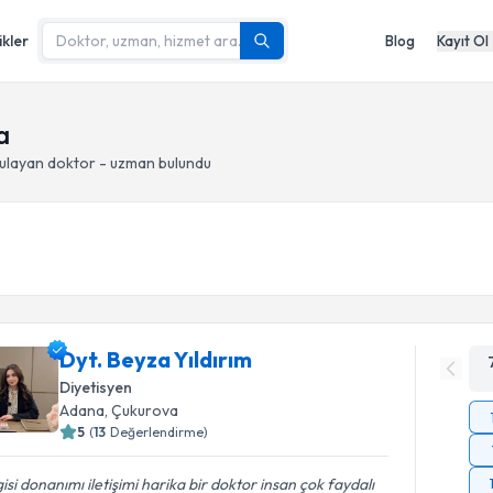
ikler
Blog
Kayıt Ol
a
ulayan doktor - uzman bulundu
Dyt. Beyza Yıldırım
Diyetisyen
Adana
, Çukurova
5
(
13
Değerlendirme)
gisi donanımı iletişimi harika bir doktor insan çok faydalı