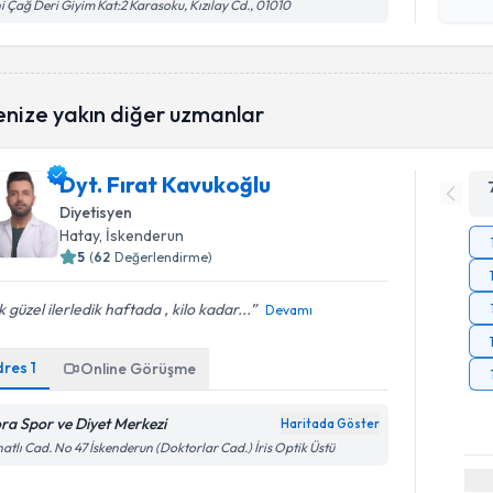
işlenm
i Çağ Deri Giyim Kat:2 Karasoku, Kızılay Cd., 01010
enize yakın diğer uzmanlar
Dyt. Fırat Kavukoğlu
Diyetisyen
Hatay
, İskenderun
5
(
62
Değerlendirme)
 güzel ilerledik haftada , kilo kadar...
Devamı
dres
1
Online Görüşme
ora Spor ve Diyet Merkezi
Haritada Göster
atlı Cad. No 47 İskenderun (Doktorlar Cad.) İris Optik Üstü