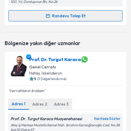
100. Yıl, Dumlupınar Blv. No:26
Randevu Talep Et
Randevu Takvimi Talebi
Op. Dr. Tahir Atun
için randevu takvimi talebi
Bölgenize yakın diğer uzmanlar
oluşturun. Size bu uzmandan randevu almanız için bir
takvim hazırlandığında e-posta ile bilgilendireceğiz.
Prof. Dr. Turgut Karaca
E-posta Adresiniz
Genel Cerrahi
Hatay
, İskenderun
5
(
1
Değerlendirme)
Kişisel verilerimin işlenmesine ilişkin
Aydınlatma
cerrahların kralısın
Metni
'ni okudum ve kişisel verilerimin belirtilen
kapsamda işlenmesini kabul ediyorum.
Adres
1
Adres
2
Adres
3
Prof. Dr. Turgut Karaca Muayenehanesi
Haritada Göster
Takvim Talebini Gönder
Atay İş Merkezi Mustafa Kemal Mah. Ibrahim Karaoğlanoğlu Cad. No:58
Kat:10 Daire:57