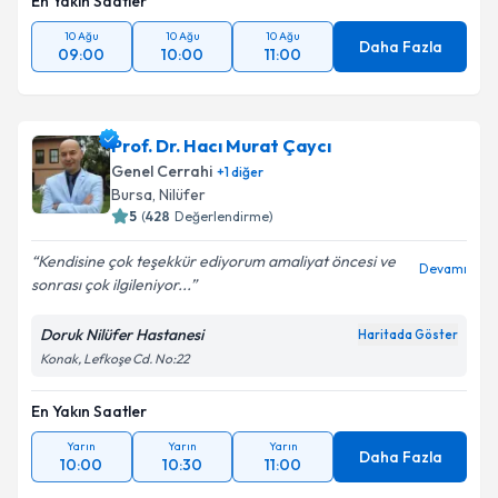
En Yakın Saatler
10 Ağu
10 Ağu
10 Ağu
Daha Fazla
09:00
10:00
11:00
Prof. Dr. Hacı Murat Çaycı
Genel Cerrahi
+
1
diğer
Bursa
, Nilüfer
5
(
428
Değerlendirme)
Kendisine çok teşekkür ediyorum amaliyat öncesi ve
Devamı
sonrası çok ilgileniyor...
Doruk Nilüfer Hastanesi
Haritada Göster
Konak, Lefkoşe Cd. No:22
En Yakın Saatler
Yarın
Yarın
Yarın
Daha Fazla
10:00
10:30
11:00