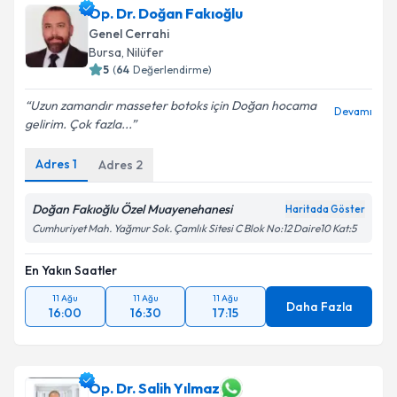
Op. Dr. Doğan Fakıoğlu
Genel Cerrahi
Bursa
, Nilüfer
5
(
64
Değerlendirme)
Uzun zamandır masseter botoks için Doğan hocama
Devamı
gelirim. Çok fazla...
Adres
1
Adres
2
Doğan Fakıoğlu Özel Muayenehanesi
Haritada Göster
Cumhuriyet Mah. Yağmur Sok. Çamlık Sitesi C Blok No:12 Daire10 Kat:5
En Yakın Saatler
11 Ağu
11 Ağu
11 Ağu
Daha Fazla
16:00
16:30
17:15
Op. Dr. Salih Yılmaz