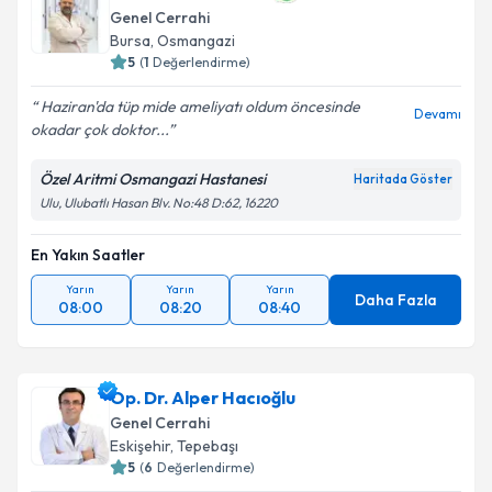
Genel Cerrahi
Bursa
, Osmangazi
5
(
1
Değerlendirme)
Haziran'da tüp mide ameliyatı oldum öncesinde
Devamı
okadar çok doktor...
Özel Aritmi Osmangazi Hastanesi
Haritada Göster
Ulu, Ulubatlı Hasan Blv. No:48 D:62, 16220
En Yakın Saatler
Yarın
Yarın
Yarın
Daha Fazla
08:00
08:20
08:40
Op. Dr. Alper Hacıoğlu
Genel Cerrahi
Eskişehir
, Tepebaşı
5
(
6
Değerlendirme)