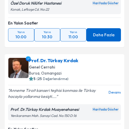
Özel Doruk Nilüfer Hastanesi
Haritada Göster
Konak, Lefkoşe Cd. No:22
En Yakın Saatler
Yarın
Yarın
Yarın
Daha Fazla
10:00
10:30
11:00
Prof. Dr. Türkay Kırdak
Genel Cerrahi
Bursa
, Osmangazi
5
(
25
Değerlendirme)
Anneme Tiroit kanseri teşhisi konması ile Türkay
Devamı
hocayla yollarımız kesişti....
Prof. Dr.Türkay Kırdak Muayenehanesi
Haritada Göster
Yenikaraman Mah. Sanayi Cad. No:150 D:16