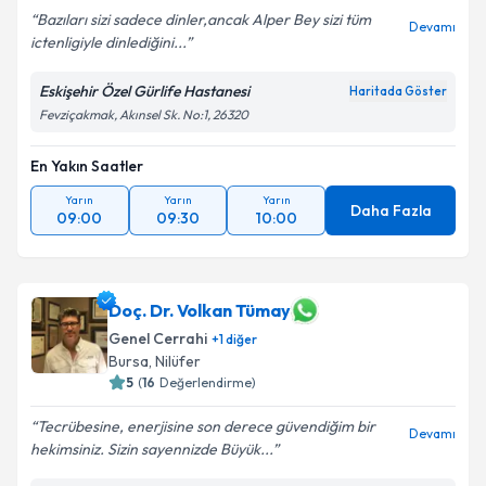
Bazıları sizi sadece dinler,ancak Alper Bey sizi tüm
Devamı
ictenligiyle dinlediğini...
Eskişehir Özel Gürlife Hastanesi
Haritada Göster
Fevziçakmak, Akınsel Sk. No:1, 26320
En Yakın Saatler
Yarın
Yarın
Yarın
Daha Fazla
09:00
09:30
10:00
Doç. Dr. Volkan Tümay
Genel Cerrahi
+
1
diğer
Bursa
, Nilüfer
5
(
16
Değerlendirme)
Tecrübesine, enerjisine son derece güvendiğim bir
Devamı
hekimsiniz. Sizin sayennizde Büyük...