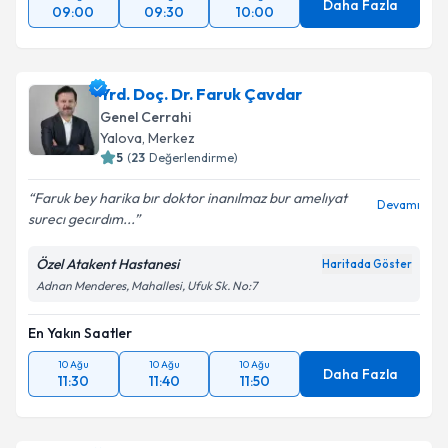
Daha Fazla
09:00
09:30
10:00
Yrd. Doç. Dr. Faruk Çavdar
Genel Cerrahi
Yalova
, Merkez
5
(
23
Değerlendirme)
Faruk bey harika bır doktor inanılmaz bur amelıyat
Devamı
surecı gecırdım...
Özel Atakent Hastanesi
Haritada Göster
Adnan Menderes, Mahallesi, Ufuk Sk. No:7
En Yakın Saatler
10 Ağu
10 Ağu
10 Ağu
Daha Fazla
11:30
11:40
11:50