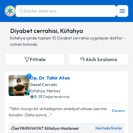
Doktor, klinik ara...
Diyabet cerrahisi, Kütahya
Kütahya
içinde toplam
10
Diyabet cerrahisi
uygulayan doktor -
uzman bulundu
Filtrele
Akıllı Sıralama
Op. Dr. Tahir Atun
Genel Cerrahi
Kütahya
, Merkez
5
(
13
Değerlendirme)
Tahir hocayı bir arkadaşımın ameliyat olması üzerine
Devamı
tanıdım. Daha sonra...
Özel PARKHAYAT Kütahya Hastanesi
Haritada Göster