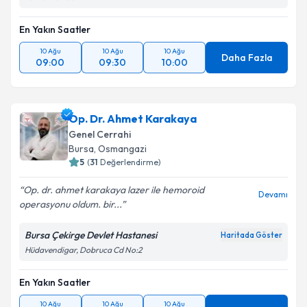
En Yakın Saatler
10 Ağu
10 Ağu
10 Ağu
Daha Fazla
09:00
09:30
10:00
Op. Dr. Ahmet Karakaya
Genel Cerrahi
Bursa
, Osmangazi
5
(
31
Değerlendirme)
Op. dr. ahmet karakaya lazer ile hemoroid
Devamı
operasyonu oldum. bir...
Bursa Çekirge Devlet Hastanesi
Haritada Göster
Hüdavendigar, Dobruca Cd No:2
En Yakın Saatler
10 Ağu
10 Ağu
10 Ağu