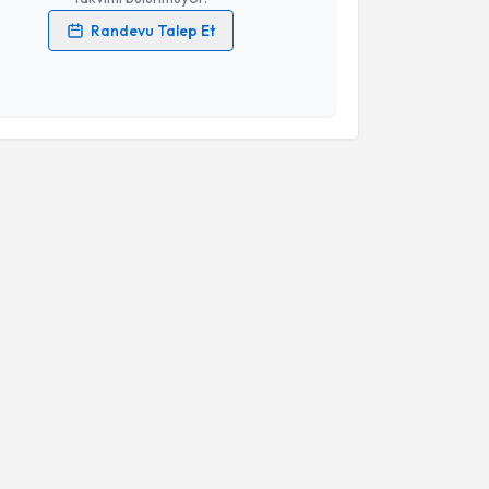
Randevu Talep Et
 verilerimin işlenmesine ilişkin
Aydınlatma Metni
'ni
 ve kişisel verilerimin belirtilen kapsamda
esini kabul ediyorum.
Takvim Talebini Gönder