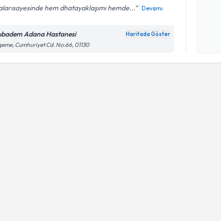
alarısayesinde hem dhatayaklaşımı hemde...
Devamı
Kişisel
okudum
ıbadem Adana Hastanesi
Haritada Göster
işlenm
eme, Cumhuriyet Cd. No:66, 01130