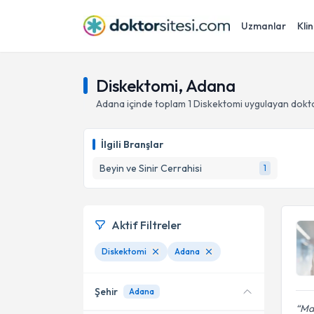
Uzmanlar
Klin
Diskektomi, Adana
Adana
içinde toplam
1
Diskektomi
uygulayan dokt
İlgili Branşlar
Beyin ve Sinir Cerrahisi
1
Aktif Filtreler
Diskektomi
Adana
Şehir
Adana
Man