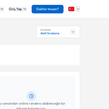
Giriş Yap
Doktor musun?
Sıralama
Akıllı Sıralama
akvimi Talebi
Mansur Mammadov
için randevu takvimi talebi
Size bu uzmandan randevu almanız için bir takvim
ında e-posta ile bilgilendireceğiz.
resiniz
u uzmandan online randevu alabileceğin bir
takvimi bulunmuyor.