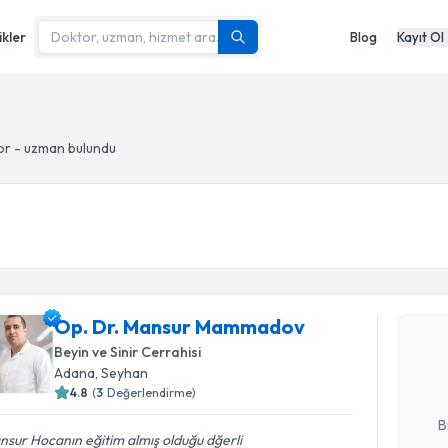
ikler
Blog
Kayıt Ol
or - uzman bulundu
Randevu T
Op. Dr. 
Op. Dr. Mansur Mammadov
oluşturun. 
Beyin ve Sinir Cerrahisi
hazırlandığ
Adana
, Seyhan
4.8
(
3
Değerlendirme)
E-posta Ad
B
sur Hocanın eğitim almış olduğu dğerli