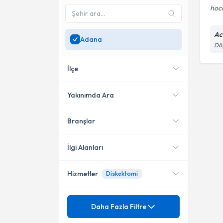
hoc
Ac
Adana
Döş
İlçe
Yakınımda Ara
Branşlar
Konumuma yakın uzmanları
Seyhan
göster
İlgi Alanları
Hizmetler
Diskektomi
Beyin ve Sinir Cerrahisi
Mezuniyet
Anevrizma
Daha Fazla Filtre