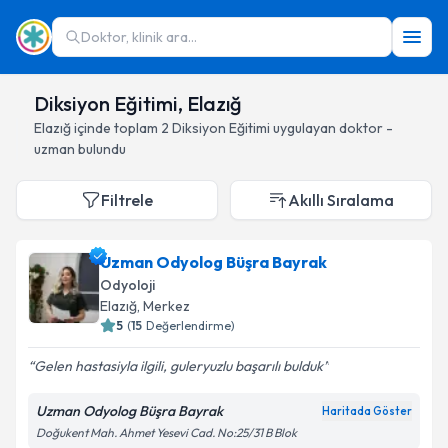
Doktor, klinik ara...
Diksiyon Eğitimi, Elazığ
Elazığ
içinde toplam
2
Diksiyon Eğitimi
uygulayan doktor -
uzman bulundu
Filtrele
Akıllı Sıralama
Uzman Odyolog Büşra Bayrak
Odyoloji
Elazığ
, Merkez
5
(
15
Değerlendirme)
Gelen hastasiyla ilgili, guleryuzlu başarılı bulduk
Uzman Odyolog Büşra Bayrak
Haritada Göster
Doğukent Mah. Ahmet Yesevi Cad. No:25/31 B Blok