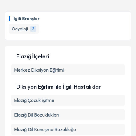
Odyolog Dilara Demir
için randevu takvimi talebi
oluşturun. Size bu uzmandan randevu almanız için bir
İlgili Branşlar
takvim hazırlandığında e-posta ile bilgilendireceğiz.
Odyoloji
2
E-posta Adresiniz
Elazığ İlçeleri
Kişisel verilerimin işlenmesine ilişkin
Aydınlatma
Merkez
Metni
Diksiyon Eğitimi
'ni okudum ve kişisel verilerimin belirtilen
kapsamda işlenmesini kabul ediyorum.
Diksiyon Eğitimi ile İlgili Hastalıklar
Takvim Talebini Gönder
Elazığ Çocuk işitme
Elazığ Dil Bozuklukları
Elazığ Dil Konuşma Bozukluğu