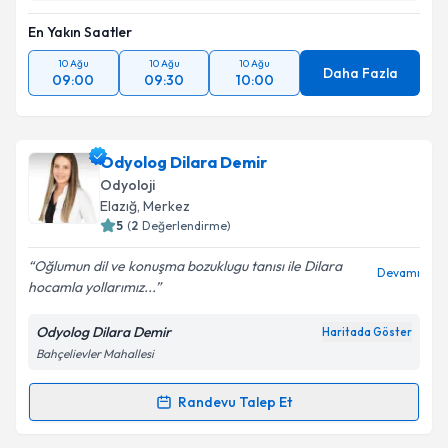
En Yakın Saatler
10 Ağu
10 Ağu
10 Ağu
Daha Fazla
09:00
09:30
10:00
Odyolog Dilara Demir
Odyoloji
Elazığ
, Merkez
5
(
2
Değerlendirme)
Oğlumun dil ve konuşma bozuklugu tanısı ile Dilara
Devamı
hocamla yollarımız...
Odyolog Dilara Demir
Haritada Göster
Bahçelievler Mahallesi
Randevu Talep Et
Randevu Takvimi Talebi