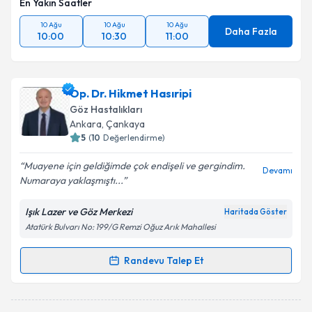
En Yakın Saatler
10 Ağu
10 Ağu
10 Ağu
Daha Fazla
10:00
10:30
11:00
Op. Dr. Hikmet Hasıripi
Göz Hastalıkları
Ankara
, Çankaya
5
(
10
Değerlendirme)
Muayene için geldiğimde çok endişeli ve gergindim.
Devamı
Numaraya yaklaşmıştı...
Işık Lazer ve Göz Merkezi
Haritada Göster
Atatürk Bulvarı No: 199/G Remzi Oğuz Arık Mahallesi
Randevu Talep Et
Randevu Takvimi Talebi