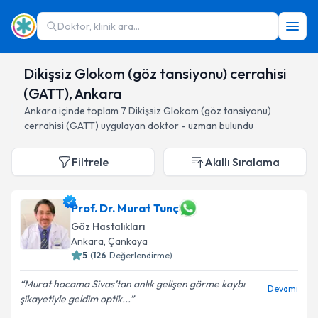
Doktor, klinik ara...
Dikişsiz Glokom (göz tansiyonu) cerrahisi
(GATT), Ankara
Ankara
içinde toplam
7
Dikişsiz Glokom (göz tansiyonu)
cerrahisi (GATT)
uygulayan doktor - uzman bulundu
Filtrele
Akıllı Sıralama
Prof. Dr. Murat Tunç
Göz Hastalıkları
Ankara
, Çankaya
5
(
126
Değerlendirme)
Murat hocama Sivas’tan anlık gelişen görme kaybı
Devamı
şikayetiyle geldim optik...