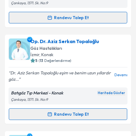
Çankaya, 1371. Sk. No:9
Randevu Talep Et
Randevu Takvimi Talebi
Kişisel verilerimin işlenmesine ilişkin
Aydınlatma
Metni
'ni okudum ve kişisel verilerimin belirtilen
kapsamda işlenmesini kabul ediyorum.
Op. Dr. Fatma Soybaş
için randevu takvimi talebi
Op. Dr. Aziz Serkan Topaloğlu
oluşturun. Size bu uzmandan randevu almanız için bir
Göz Hastalıkları
takvim hazırlandığında e-posta ile bilgilendireceğiz.
Takvim Talebini Gönder
İzmir
, Konak
5
(
13
Değerlendirme)
E-posta Adresiniz
Dr. Aziz Serkan Topaloğlu eşim ve benim uzun yıllardır
Devamı
göz...
Batıgöz Tıp Merkezi - Konak
Haritada Göster
Kişisel verilerimin işlenmesine ilişkin
Aydınlatma
Çankaya, 1371. Sk. No:9
Metni
'ni okudum ve kişisel verilerimin belirtilen
kapsamda işlenmesini kabul ediyorum.
Randevu Talep Et
Randevu Takvimi Talebi
Takvim Talebini Gönder