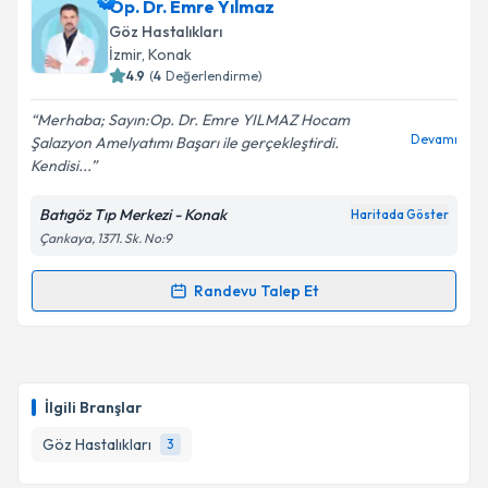
Op. Dr. Aziz Serkan Topaloğlu
için randevu takvimi
Op. Dr. Emre Yılmaz
talebi oluşturun. Size bu uzmandan randevu almanız
Göz Hastalıkları
için bir takvim hazırlandığında e-posta ile
İzmir
, Konak
bilgilendireceğiz.
4.9
(
4
Değerlendirme)
E-posta Adresiniz
Merhaba; Sayın:Op. Dr. Emre YILMAZ Hocam
Devamı
Şalazyon Amelyatımı Başarı ile gerçekleştirdi.
Kendisi...
Batıgöz Tıp Merkezi - Konak
Haritada Göster
Kişisel verilerimin işlenmesine ilişkin
Aydınlatma
Çankaya, 1371. Sk. No:9
Metni
'ni okudum ve kişisel verilerimin belirtilen
kapsamda işlenmesini kabul ediyorum.
Randevu Talep Et
Randevu Takvimi Talebi
Takvim Talebini Gönder
Op. Dr. Emre Yılmaz
için randevu takvimi talebi
oluşturun. Size bu uzmandan randevu almanız için bir
İlgili Branşlar
takvim hazırlandığında e-posta ile bilgilendireceğiz.
Göz Hastalıkları
3
E-posta Adresiniz