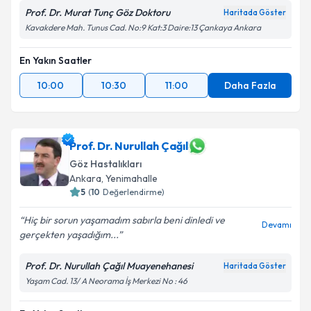
Prof. Dr. Murat Tunç Göz Doktoru
Haritada Göster
Kavakdere Mah. Tunus Cad. No:9 Kat:3 Daire:13 Çankaya Ankara
En Yakın Saatler
10:00
10:30
11:00
Daha Fazla
Prof. Dr. Nurullah Çağıl
Göz Hastalıkları
Ankara
, Yenimahalle
5
(
10
Değerlendirme)
Hiç bir sorun yaşamadım sabırla beni dinledi ve
Devamı
gerçekten yaşadığım...
Prof. Dr. Nurullah Çağıl Muayenehanesi
Haritada Göster
Yaşam Cad. 13/ A Neorama İş Merkezi No : 46