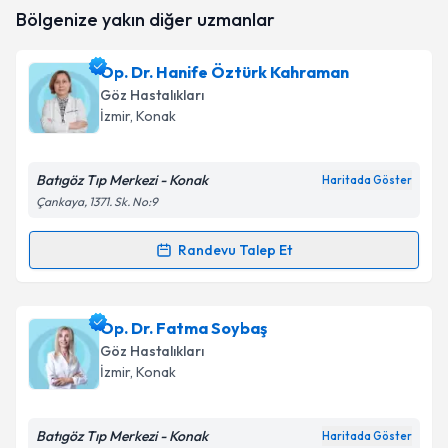
Op. Dr. Hikmet Hasıripi
için randevu takvimi talebi
Bölgenize yakın diğer uzmanlar
oluşturun. Size bu uzmandan randevu almanız için bir
takvim hazırlandığında e-posta ile bilgilendireceğiz.
Op. Dr. Hanife Öztürk Kahraman
E-posta Adresiniz
Göz Hastalıkları
İzmir
, Konak
Batıgöz Tıp Merkezi - Konak
Kişisel verilerimin işlenmesine ilişkin
Aydınlatma
Haritada Göster
Metni
'ni okudum ve kişisel verilerimin belirtilen
Çankaya, 1371. Sk. No:9
kapsamda işlenmesini kabul ediyorum.
Randevu Talep Et
Randevu Takvimi Talebi
Takvim Talebini Gönder
Op. Dr. Hanife Öztürk Kahraman
için randevu
Op. Dr. Fatma Soybaş
takvimi talebi oluşturun. Size bu uzmandan randevu
Göz Hastalıkları
almanız için bir takvim hazırlandığında e-posta ile
İzmir
, Konak
bilgilendireceğiz.
E-posta Adresiniz
Batıgöz Tıp Merkezi - Konak
Haritada Göster