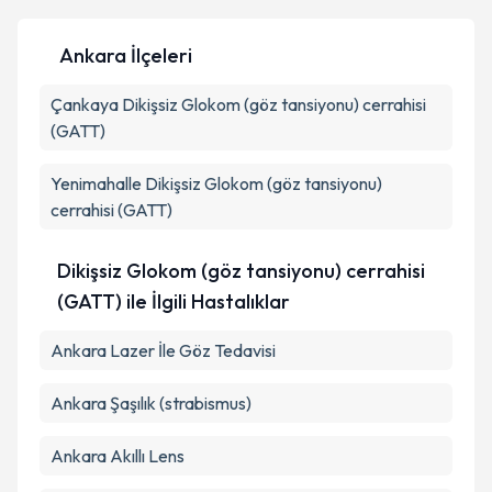
Ankara İlçeleri
Kişisel verilerimin işlenmesine ilişkin
Aydınlatma
Çankaya
Metni
Dikişsiz Glokom (göz tansiyonu) cerrahisi
'ni okudum ve kişisel verilerimin belirtilen
kapsamda işlenmesini kabul ediyorum.
(GATT)
Yenimahalle
Dikişsiz Glokom (göz tansiyonu)
Takvim Talebini Gönder
cerrahisi (GATT)
Dikişsiz Glokom (göz tansiyonu) cerrahisi
(GATT) ile İlgili Hastalıklar
Ankara Lazer İle Göz Tedavisi
Ankara Şaşılık (strabismus)
Ankara Akıllı Lens