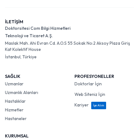
İLETİŞİM
Doktorsitesi Com Bilgi Hizmetleri
Teknoloji ve Ticaret A.Ş.
Maslak Mah. Ahi Evran Cd. A.O.S 55 Sokak No:2 Aksoy Plaza Giriş
Kat Kolektif House
İstanbul, Türkiye
SAĞLIK
PROFESYONELLER
Uzmanlar
Doktorlar İçin
Uzmanlık Alanları
Web Siteniz İçin
Hastalıklar
Kariyer
İşe Alım
Hizmetler
Hastaneler
KURUMSAL