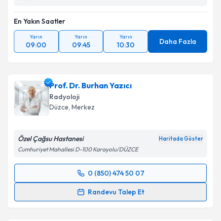
En Yakın Saatler
Yarın
Yarın
Yarın
Daha Fazla
09:00
09:45
10:30
Prof. Dr. Burhan Yazıcı
Radyoloji
Düzce
, Merkez
Özel Çağsu Hastanesi
Haritada Göster
Cumhuriyet Mahallesi D-100 Karayolu/DÜZCE
0 (850) 474 50 07
Randevu Takvimi Talebi
Randevu Talep Et
Prof. Dr. Burhan Yazıcı
için randevu takvimi talebi
oluşturun. Size bu uzmandan randevu almanız için bir