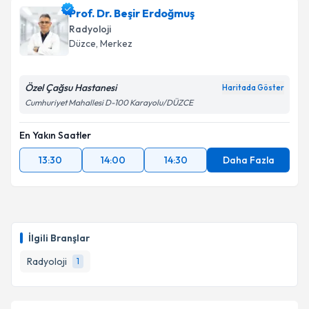
Prof. Dr. Beşir Erdoğmuş
takvim hazırlandığında e-posta ile bilgilendireceğiz.
Radyoloji
E-posta Adresiniz
Düzce
, Merkez
Özel Çağsu Hastanesi
Haritada Göster
Cumhuriyet Mahallesi D-100 Karayolu/DÜZCE
Kişisel verilerimin işlenmesine ilişkin
Aydınlatma
Metni
'ni okudum ve kişisel verilerimin belirtilen
En Yakın Saatler
kapsamda işlenmesini kabul ediyorum.
13:30
14:00
14:30
Daha Fazla
Takvim Talebini Gönder
İlgili Branşlar
Radyoloji
1