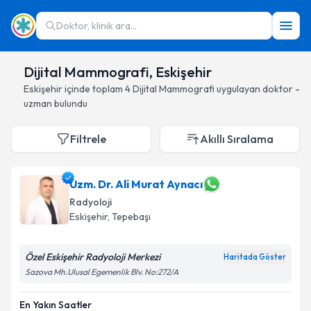
Doktor, klinik ara...
Dijital Mammografi, Eskişehir
Eskişehir
içinde toplam
4
Dijital Mammografi
uygulayan doktor -
uzman bulundu
Filtrele
Akıllı Sıralama
Uzm. Dr. Ali Murat Aynacı
Radyoloji
Eskişehir
, Tepebaşı
Özel Eskişehir Radyoloji Merkezi
Haritada Göster
Sazova Mh.Ulusal Egemenlik Blv. No:272/A
En Yakın Saatler