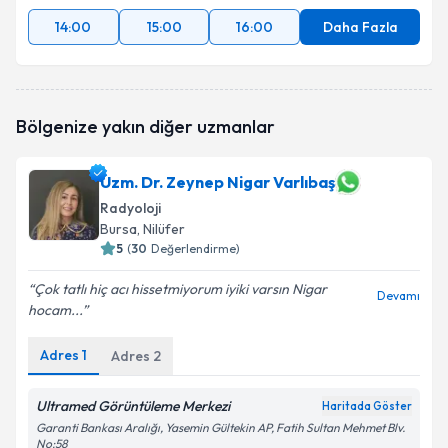
14:00
15:00
16:00
Daha Fazla
Bölgenize yakın diğer uzmanlar
Uzm. Dr. Zeynep Nigar Varlıbaş
Radyoloji
Bursa
, Nilüfer
5
(
30
Değerlendirme)
Çok tatlı hiç acı hissetmiyorum iyiki varsın Nigar
Devamı
hocam...
Adres
1
Adres
2
Ultramed Görüntüleme Merkezi
Haritada Göster
Garanti Bankası Aralığı, Yasemin Gültekin AP, Fatih Sultan Mehmet Blv.
No:58