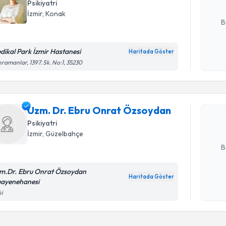
Psikiyatri
E-posta Ad
İzmir
, Konak
B
dikal Park İzmir Hastanesi
Haritada Göster
Kişisel
Randevu T
ramanlar, 1397. Sk. No:1, 35230
okudum
işlenm
Uzm. Dr. 
oluşturun. 
Uzm. Dr. Ebru Onrat Özsoydan
hazırlandığ
Psikiyatri
İzmir
, Güzelbahçe
E-posta Ad
B
m.Dr. Ebru Onrat Özsoydan
Haritada Göster
ayenehanesi
Kişisel
ki
okudum
işlenm