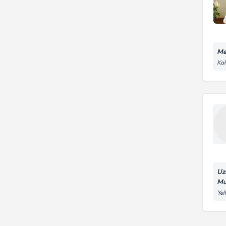
Me
Kah
Uz
Mu
Yel