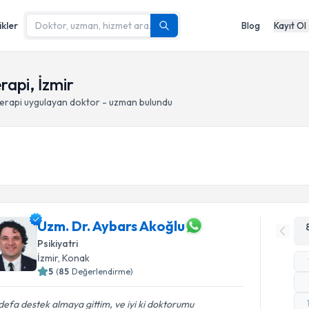
ikler
Blog
Kayıt Ol
rapi, İzmir
terapi
uygulayan doktor - uzman bulundu
Uzm. Dr. Aybars Akoğlu
Psikiyatri
İzmir
, Konak
5
(
85
Değerlendirme)
 defa destek almaya gittim, ve iyi ki doktorumu