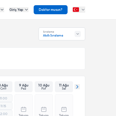
Giriş Yap
Doktor musun?
Sıralama
Akıllı Sıralama
8 Ağu
9 Ağu
10 Ağu
11 Ağu
Cmt
Paz
Pzt
Sal
11:00
11:15
12:00
Takvim
Takvim
Takvim