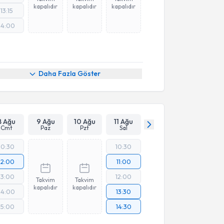
kapalıdır
kapalıdır
kapalıdır
13:15
14:00
Daha Fazla Göster
8 Ağu
9 Ağu
10 Ağu
11 Ağu
Cmt
Paz
Pzt
Sal
10:30
10:30
12:00
11:00
13:00
12:00
Takvim
Takvim
kapalıdır
kapalıdır
14:00
13:30
15:00
14:30