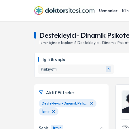
Uzmanlar
Klin
Destekleyici- Dinamik Psikote
İzmir
içinde toplam
6
Destekleyici- Dinamik Psiko
İlgili Branşlar
Psikiyatri
6
Aktif Filtreler
Destekleyici- Dinamik Psikoterapi
İzmir
İlk
Şehir
İzmir