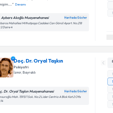
işim....
Devamı
. Aybars Akoğlu Muayenehanesi
Haritada Göster
baros Mahallesi Mithatpaşa Caddesi Can Gönül Apart. No:218
 2 Daire 4
Doç. Dr. Oryal Taşkın
Psikiyatri
İzmir
, Bayraklı
ç. Dr. Oryal Taşkın Muayenahanesi
Haritada Göster
suroğlu Mah. 1593/1 Sok. No:2 Lider Centrio A Blok Kat:2 Ofis
:14