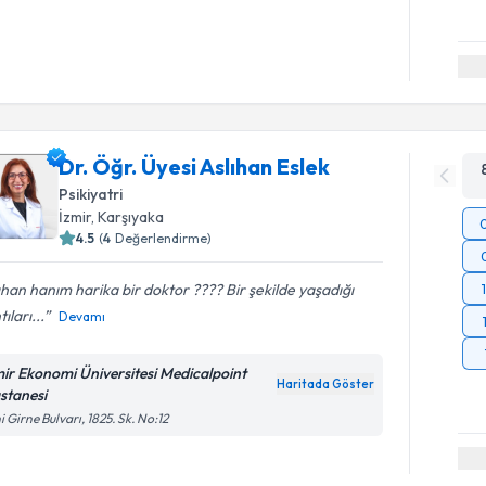
Dr. Öğr. Üyesi Aslıhan Eslek
Psikiyatri
İzmir
, Karşıyaka
4.5
(
4
Değerlendirme)
ıhan hanım harika bir doktor ???? Bir şekilde yaşadığı
tıları...
Devamı
mir Ekonomi Üniversitesi Medicalpoint
Haritada Göster
stanesi
i Girne Bulvarı, 1825. Sk. No:12