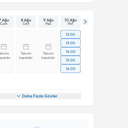
7 Ağu
8 Ağu
9 Ağu
10 Ağu
Cum
Cmt
Paz
Pzt
12:00
13:00
14:00
Takvim
Takvim
Takvim
palıdır
kapalıdır
kapalıdır
15:00
16:00
akvimi Talebi
Daha Fazla Göster
 Akbaba
için randevu takvimi talebi oluşturun. Size bu
ndevu almanız için bir takvim hazırlandığında e-
lgilendireceğiz.