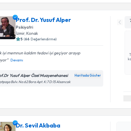
Prof. Dr. Yusuf Alper
Psikiyatri
İzmir
, Konak
5
(
66
Değerlendirme)
 iyi memnun kaldım tedavi iyi geçiyor arayıp
ka
uyor
Devamı
of.Dr Yusuf Alper Özel Muayenehanesi
Haritada Göster
atpaşa Bulv. No:62 Bora Apt. K:7 D:15 Alsancak
Randevu T
Dr. Sevil
uzmandan ra
Dr. Sevil Akbaba
posta ile bi