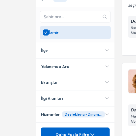
seçm
Dr
Bar
İzmir
Kat
İlçe
Yakınımda Ara
Branşlar
Konumuma yakın uzmanları
Konak
göster
Bayraklı
İlgi Alanları
Güzelbahçe
Do
Hizmetler
Destekleyici- Dinamik Psikoterapi
Psikiyatri
Man
No
Karşıyaka
Mezuniyet
Agorafobi
Daha Fazla Filtre