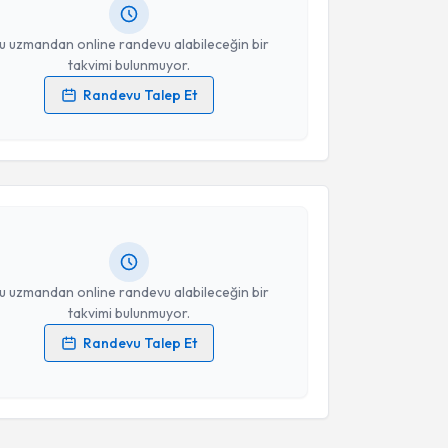
resiniz
u uzmandan online randevu alabileceğin bir
takvimi bulunmuyor.
Randevu Talep Et
 verilerimin işlenmesine ilişkin
Aydınlatma Metni
'ni
akvimi Talebi
 ve kişisel verilerimin belirtilen kapsamda
esini kabul ediyorum.
Ebru Onrat Özsoydan
için randevu takvimi talebi
Size bu uzmandan randevu almanız için bir takvim
Takvim Talebini Gönder
ında e-posta ile bilgilendireceğiz.
resiniz
u uzmandan online randevu alabileceğin bir
takvimi bulunmuyor.
Randevu Talep Et
 verilerimin işlenmesine ilişkin
Aydınlatma Metni
'ni
 ve kişisel verilerimin belirtilen kapsamda
esini kabul ediyorum.