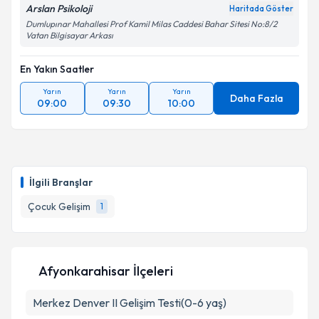
Arslan Psikoloji
Haritada Göster
Dumlupınar Mahallesi Prof Kamil Milas Caddesi Bahar Sitesi No:8/2
Vatan Bilgisayar Arkası
En Yakın Saatler
Yarın
Yarın
Yarın
Daha Fazla
09:00
09:30
10:00
İlgili Branşlar
Çocuk Gelişim
1
Afyonkarahisar İlçeleri
Merkez
Denver II Gelişim Testi(0-6 yaş)