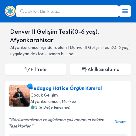
Doktor, klinik ara...
Denver II Gelişim Testi(0-6 yaş),
Afyonkarahisar
Afyonkarahisar
içinde toplam
1
Denver II Gelişim Testi(0-6 yaş)
uygulayan doktor - uzman bulundu
Filtrele
Akıllı Sıralama
Pedagog Hatice Örgün Kumral
Çocuk Gelişim
Afyonkarahisar
, Merkez
5
(
6
Değerlendirme)
Görüşmemizden ve ilginizden çok memnun kaldım.
Devamı
Teşekkürler.