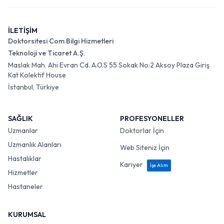
İLETİŞİM
Doktorsitesi Com Bilgi Hizmetleri
Teknoloji ve Ticaret A.Ş.
Maslak Mah. Ahi Evran Cd. A.O.S 55 Sokak No:2 Aksoy Plaza Giriş
Kat Kolektif House
İstanbul, Türkiye
SAĞLIK
PROFESYONELLER
Uzmanlar
Doktorlar İçin
Uzmanlık Alanları
Web Siteniz İçin
Hastalıklar
Kariyer
İşe Alım
Hizmetler
Hastaneler
KURUMSAL