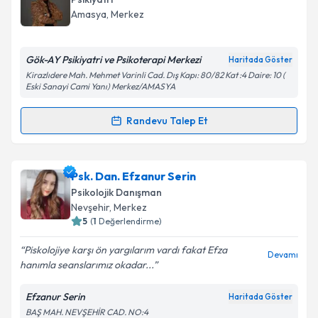
takvim hazırlandığında e-posta ile bilgilendireceğiz.
Amasya
, Merkez
E-posta Adresiniz
Gök-AY Psikiyatri ve Psikoterapi Merkezi
Haritada Göster
Kirazlıdere Mah. Mehmet Varinli Cad. Dış Kapı: 80/82 Kat :4 Daire: 10 (
Eski Sanayi Cami Yanı) Merkez/AMASYA
Kişisel verilerimin işlenmesine ilişkin
Aydınlatma
Randevu Talep Et
Metni
'ni okudum ve kişisel verilerimin belirtilen
Randevu Takvimi Talebi
kapsamda işlenmesini kabul ediyorum.
Uzm. Dr. Nadide Gürses Tokatlı
için randevu
Psk. Dan. Efzanur Serin
Takvim Talebini Gönder
takvimi talebi oluşturun. Size bu uzmandan randevu
Psikolojik Danışman
almanız için bir takvim hazırlandığında e-posta ile
Nevşehir
, Merkez
bilgilendireceğiz.
5
(
1
Değerlendirme)
E-posta Adresiniz
Piskolojiye karşı ön yargılarım vardı fakat Efza
Devamı
hanımla seanslarımız okadar...
Efzanur Serin
Haritada Göster
BAŞ MAH. NEVŞEHİR CAD. NO:4
Kişisel verilerimin işlenmesine ilişkin
Aydınlatma