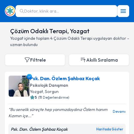
Doktor, klinik ara...
Çözüm Odaklı Terapi, Yozgat
Yozgat
içinde toplam
4
Çözüm Odaklı Terapi
uygulayan doktor -
uzman bulundu
Filtrele
Akıllı Sıralama
Psk. Dan. Özlem Şahbaz Koçak
Psikolojik Danışman
Yozgat
, Sorgun
5
(
11
Değerlendirme)
Bu senelik süreçte hep yanımızdaydınız Özlem hanım
Devamı
Kızımın içe...
Psk. Dan. Özlem Şahbaz Koçak
Haritada Göster