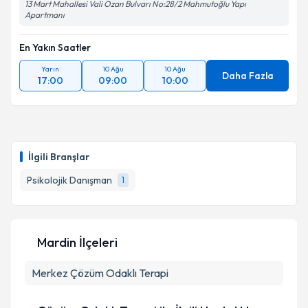
13 Mart Mahallesi Vali Ozan Bulvarı No:28/2 Mahmutoğlu Yapı
Apartmanı
En Yakın Saatler
Yarın
10 Ağu
10 Ağu
Daha Fazla
17:00
09:00
10:00
İlgili Branşlar
Psikolojik Danışman
1
Mardin İlçeleri
Merkez
Çözüm Odaklı Terapi