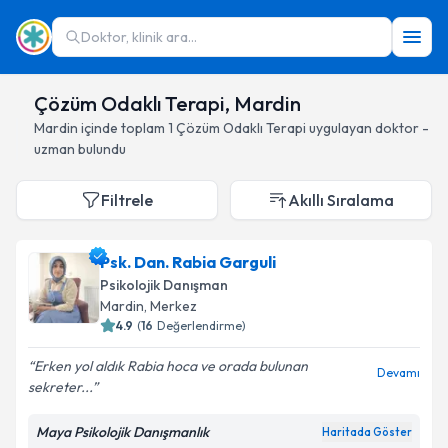
Doktor, klinik ara...
Çözüm Odaklı Terapi, Mardin
Mardin
içinde toplam
1
Çözüm Odaklı Terapi
uygulayan doktor -
uzman bulundu
Filtrele
Akıllı Sıralama
Psk. Dan. Rabia Garguli
Psikolojik Danışman
Mardin
, Merkez
4.9
(
16
Değerlendirme)
Erken yol aldık Rabia hoca ve orada bulunan
Devamı
sekreter...
Maya Psikolojik Danışmanlık
Haritada Göster