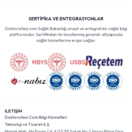
SERTİFİKA VE ENTEGRASYONLAR
Doktorsitesi.com Sağlık Bakanlığı onaylı ve entegreli bir sağlık bilgi
platformudur. Sertifikaları ile tescillenmiş güvenilir altyapısıyla
sağlık hizmetlerine erişim sağlar.
İLETİŞİM
Doktorsitesi Com Bilgi Hizmetleri
Teknoloji ve Ticaret A.Ş.
Maslak Mah. Ahi Evran Cd. A.O.S 55 Sokak No:2 Aksoy Plaza Giriş