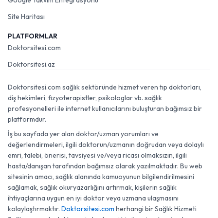
Google Takvim Entegrasyonu
Site Haritası
PLATFORMLAR
Doktorsitesi.com
Doktorsitesi.az
Doktorsitesi.com sağlık sektöründe hizmet veren tıp doktorları,
diş hekimleri, fizyoterapistler, psikologlar vb. sağlık
profesyonelleri ile internet kullanıcılarını buluşturan bağımsız bir
platformdur.
İş bu sayfada yer alan doktor/uzman yorumları ve
değerlendirmeleri, ilgili doktorun/uzmanın doğrudan veya dolaylı
emri, talebi, önerisi, tavsiyesi ve/veya ricası olmaksızın, ilgili
hasta/danışan tarafından bağımsız olarak yazılmaktadır. Bu web
sitesinin amacı, sağlık alanında kamuoyunun bilgilendirilmesini
sağlamak, sağlık okuryazarlığını artırmak, kişilerin sağlık
ihtiyaçlarına uygun en iyi doktor veya uzmana ulaşmasını
kolaylaştırmaktır.
Doktorsitesi.com
herhangi bir Sağlık Hizmeti