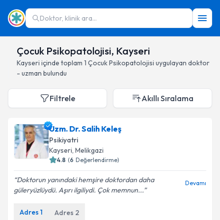
Doktor, klinik ara...
Çocuk Psikopatolojisi, Kayseri
Kayseri
içinde toplam
1
Çocuk Psikopatolojisi
uygulayan doktor
- uzman bulundu
Filtrele
Akıllı Sıralama
Uzm. Dr. Salih Keleş
Psikiyatri
Kayseri
, Melikgazi
4.8
(
6
Değerlendirme)
Doktorun yanındaki hemşire doktordan daha
Devamı
güleryüzlüydü. Aşırı ilgiliydi. Çok memnun...
Adres
1
Adres
2