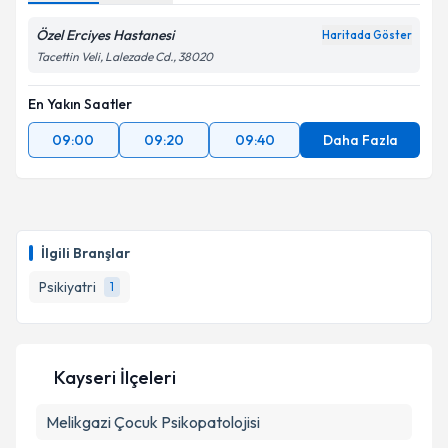
Özel Erciyes Hastanesi
Haritada Göster
Tacettin Veli, Lalezade Cd., 38020
En Yakın Saatler
09:00
09:20
09:40
Daha Fazla
İlgili Branşlar
Psikiyatri
1
Kayseri İlçeleri
Melikgazi
Çocuk Psikopatolojisi