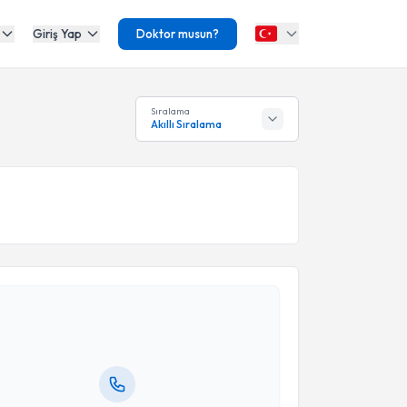
Giriş Yap
Doktor musun?
Sıralama
Akıllı Sıralama
akvimi Talebi
 Can
için randevu takvimi talebi oluşturun. Size bu
ndevu almanız için bir takvim hazırlandığında e-
lgilendireceğiz.
resiniz