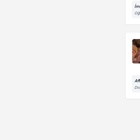
İme
Oğu
Af
Dic