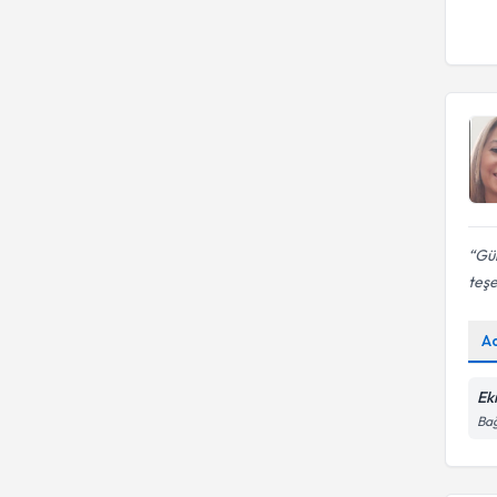
Davranış Bozuklukları
Gül
teşe
A
Ek
Bağ