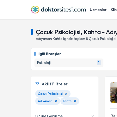
Uzmanlar
Klin
Çocuk Psikolojisi, Kahta - Ad
Adıyaman
Kahta
içinde toplam
8
Çocuk Psikolojisi
İlgili Branşlar
Psikoloji
1
Aktif Filtreler
Çocuk Psikolojisi
Adıyaman
Kahta
Esm
Online Görüşme