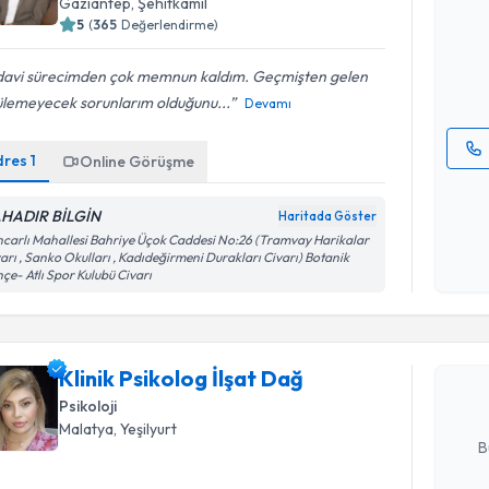
Gaziantep
, Şehitkamil
Size bu uzm
5
(
365
Değerlendirme)
hazırlandığ
E-posta Ad
davi sürecimden çok memnun kaldım. Geçmişten gelen
ülemeyecek sorunlarım olduğunu...
Devamı
dres
1
Online Görüşme
Kişisel
okudum
HADIR BİLGİN
Haritada Göster
işlenm
carlı Mahallesi Bahriye Üçok Caddesi No:26 (Tramvay Harikalar
Randevu T
arı , Sanko Okulları , Kadıdeğirmeni Durakları Civarı) Botanik
çe- Atlı Spor Kulubü Civarı
Klinik Psi
Size bu uzm
Klinik Psikolog İlşat Dağ
hazırlandığ
Psikoloji
E-posta Ad
Malatya
, Yeşilyurt
B