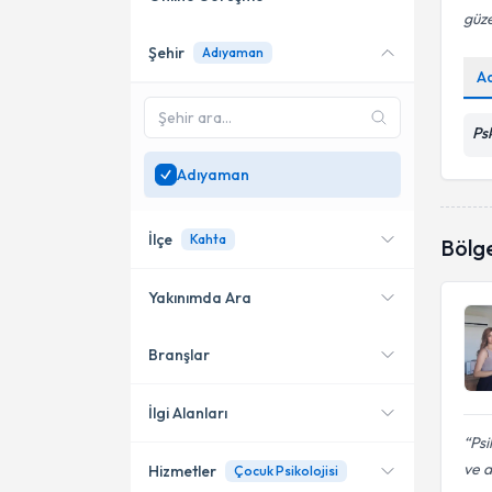
güze
Şehir
Adıyaman
Online danışmanlık sunan
A
uzmanları göster
Sadece
Adıyaman
Ps
bölgesinde uzman ara
Adıyaman
İlçe
Kahta
Bölg
Yakınımda Ara
Branşlar
Konumuma yakın uzmanları
Merkez
göster
Kahta
İlgi Alanları
Psi
ve a
Hizmetler
Çocuk Psikolojisi
Psikoloji