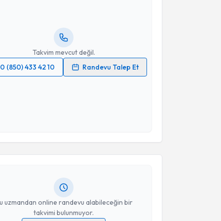
andan randevu almanız için bir takvim
ında e-posta ile bilgilendireceğiz.
resiniz
Takvim mevcut değil.
0 (850) 433 42 10
Randevu Talep Et
 verilerimin işlenmesine ilişkin
Aydınlatma Metni
'ni
 ve kişisel verilerimin belirtilen kapsamda
esini kabul ediyorum.
akvimi Talebi
Takvim Talebini Gönder
kolog İlşat Dağ
için randevu takvimi talebi oluşturun.
andan randevu almanız için bir takvim
ında e-posta ile bilgilendireceğiz.
resiniz
u uzmandan online randevu alabileceğin bir
takvimi bulunmuyor.