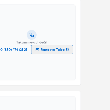
ke Kalkan
için randevu takvimi talebi oluşturun. Size
 randevu almanız için bir takvim hazırlandığında e-
lgilendireceğiz.
resiniz
Takvim mevcut değil.
0 (850) 474 05 21
Randevu Talep Et
 verilerimin işlenmesine ilişkin
Aydınlatma Metni
'ni
 ve kişisel verilerimin belirtilen kapsamda
esini kabul ediyorum.
Takvim Talebini Gönder
akvimi Talebi
Bahadır Bilgin
için randevu takvimi talebi oluşturun.