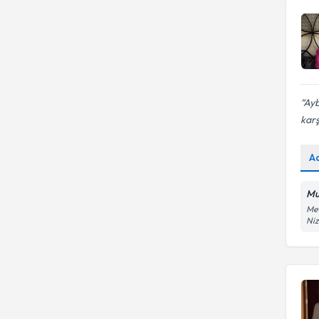
Ayb
karş
A
Mu
Mev
Niz