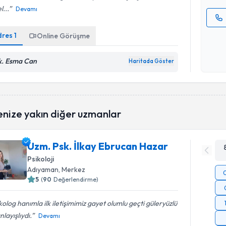
l...
Devamı
Kişisel
dres
1
Online Görüşme
okudum
işlenm
k. Esma Can
Haritada Göster
enize yakın diğer uzmanlar
Uzm. Psk. İlkay Ebrucan Hazar
Psikoloji
Adıyaman
, Merkez
5
(
90
Değerlendirme)
kolog hanımla ilk iletişimimiz gayet olumlu geçti güleryüzlü
nlayışlıydı.
Devamı