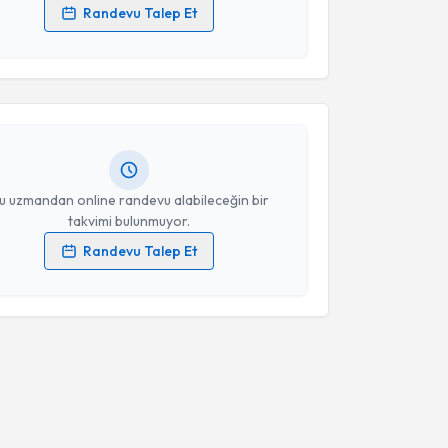
Randevu Talep Et
akvimi Talebi
 verilerimin işlenmesine ilişkin
Aydınlatma Metni
'ni
 ve kişisel verilerimin belirtilen kapsamda
esini kabul ediyorum.
 Baran
için randevu takvimi talebi oluşturun. Size bu
ndevu almanız için bir takvim hazırlandığında e-
lgilendireceğiz.
Takvim Talebini Gönder
resiniz
u uzmandan online randevu alabileceğin bir
takvimi bulunmuyor.
Randevu Talep Et
 verilerimin işlenmesine ilişkin
Aydınlatma Metni
'ni
 ve kişisel verilerimin belirtilen kapsamda
esini kabul ediyorum.
Takvim Talebini Gönder