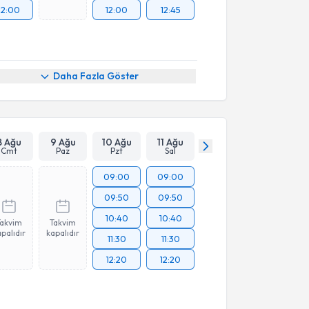
12:00
12:00
12:45
Daha Fazla Göster
8 Ağu
9 Ağu
10 Ağu
11 Ağu
Cmt
Paz
Pzt
Sal
09:00
09:00
09:50
09:50
10:40
10:40
Takvim
Takvim
palıdır
kapalıdır
11:30
11:30
12:20
12:20