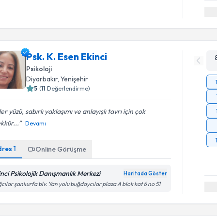
Psk. K. Esen Ekinci
Psikoloji
Diyarbakır
, Yenişehir
5
(
11
Değerlendirme)
er yüzü, sabırlı yaklaşımı ve anlayışlı tavrı için çok
kkür...
Devamı
dres
1
Online Görüşme
inci Psikolojik Danışmanlık Merkezi
Haritada Göster
cılar şanlıurfa blv. Yan yolu buğdaycılar plaza A blok kat 6 no 51
Randevu T