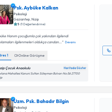
Psk. Aybüke Kalkan
Psk. Aybü
Psikoloji
bu uzmandan
Gaziantep
, Nizip
posta ile bi
5
(
1
Değerlendirme)
E-posta Ad
üke Hanım çocuğumla çok yakından ilgilendi
ılamaları ilgilenmeleri oldukça candan...
Devamı
dres
1
Online Görüşme
Kişisel
okudum
zip Çocuk Anaokulu
Haritada Göster
işlenm
lana Mahallesi Kanuni Sultan Süleyman Bulvarı No:56 27700
ip
Randevu T
Uzm. Psk. Bahadır Bilgin
Psikoloji
Uzm. Psk. 