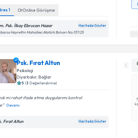
dres
1
Online Görüşme
m. Psk. İlkay Ebrucan Hazar
Haritada Göster
baros Hayrettin Mahallesi Atatürk Bulvarı No:137/25
Psk. Fırat Altun
Psikoloji
Diyarbakır
, Bağlar
5
(
3
Değerlendirme)
dı mi rahat ıfade etme duygularımı kontrol
ka
e
Devamı
k. Fırat Altun
Haritada Göster