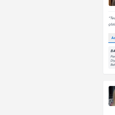
Te
çöz
A
BA
Pan
Diy
Bah