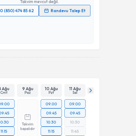
Takvim mevcut değil.
0 (850) 474 85 62
Randevu Talep Et
 verilerimin işlenmesine ilişkin
Aydınlatma Metni
'ni
 ve kişisel verilerimin belirtilen kapsamda
esini kabul ediyorum.
Takvim Talebini Gönder
8 Ağu
9 Ağu
10 Ağu
11 Ağu
Cmt
Paz
Pzt
Sal
09:00
09:00
09:00
09:45
09:45
09:45
10:30
10:30
10:30
Takvim
kapalıdır
11:15
11:15
11:45