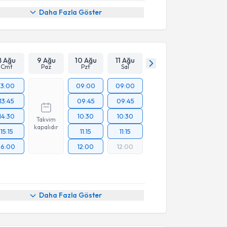
Daha Fazla Göster
8 Ağu
9 Ağu
10 Ağu
11 Ağu
Cmt
Paz
Pzt
Sal
13:00
09:00
09:00
13:45
09:45
09:45
14:30
10:30
10:30
Takvim
kapalıdır
15:15
11:15
11:15
16:00
12:00
12:00
Daha Fazla Göster
akvimi Talebi