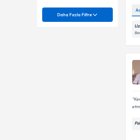
A
Mezuniyet
Aile Terapisi
Daha Fazla Filtre
Altını Islatma Problemi
Uz
Ünvan
Çift terapisi/danışmanlığıçift
Bar
terapisi/danışmanlığı
Anksiyete Bozuklukları
Çift terapisi
İstanbul Gelişim Üniversitesi
Anksiyete (Kaygı) Bozuklukları
Çocuk Ergen Danışmanlığı
Psk.
Bireysel Terapi
Çocuk - Ergen Psikolojisi
Çift Terapisi
Çocuk Merkezli Oyun Terapisi
Cinsel Terapi
Çocuk Psikolojisi
Ken
Çocuk - Ergen Psikolojisi
etm
Çocuk ve ebeveynlere yönelik
drama atölyeleri
Çocuk Ergen Yetişkin
Çocuk ve ergen danışmanlığı
Ps
Danışmanlığı
Çocuk Ergen Yetişkin
D2 Dikkat Testi
Psikolojisi