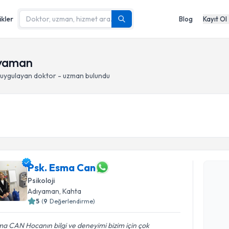
ikler
Blog
Kayıt Ol
ıyaman
uygulayan doktor - uzman bulundu
Randevu T
Psk. Esma Can
Psk. Esma
Psikoloji
uzmandan ra
Adıyaman
, Kahta
posta ile bi
5
(
9
Değerlendirme)
E-posta Ad
a CAN Hocanın bilgi ve deneyimi bizim için çok