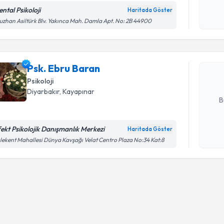
ntal Psikoloji
Haritada Göster
Randevu T
Kişisel
zhan Asiltürk Blv. Yakınca Mah. Damla Apt. No: 2B 44900
okudum
işlenm
Psk. Ebru
uzmandan ra
Psk. Ebru Baran
posta ile bi
Psikoloji
E-posta Ad
Diyarbakır
, Kayapınar
B
fekt Psikolojik Danışmanlık Merkezi
Haritada Göster
Kişisel
lekent Mahallesi Dünya Kavşağı Velat Centro Plaza No:34 Kat:8
okudum
işlenm