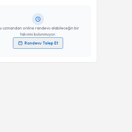
ndevu almanız için bir takvim hazırlandığında e-
lgilendireceğiz.
Takvim Talebini Gönder
resiniz
u uzmandan online randevu alabileceğin bir
takvimi bulunmuyor.
Randevu Talep Et
 verilerimin işlenmesine ilişkin
Aydınlatma Metni
'ni
 ve kişisel verilerimin belirtilen kapsamda
esini kabul ediyorum.
Takvim Talebini Gönder