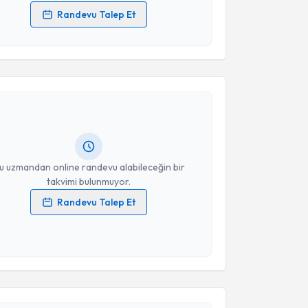
Randevu Talep Et
 verilerimin işlenmesine ilişkin
Aydınlatma Metni
'ni
 ve kişisel verilerimin belirtilen kapsamda
akvimi Talebi
esini kabul ediyorum.
İyigün
için randevu takvimi talebi oluşturun. Size bu
Takvim Talebini Gönder
ndevu almanız için bir takvim hazırlandığında e-
lgilendireceğiz.
resiniz
u uzmandan online randevu alabileceğin bir
takvimi bulunmuyor.
Randevu Talep Et
 verilerimin işlenmesine ilişkin
Aydınlatma Metni
'ni
 ve kişisel verilerimin belirtilen kapsamda
akvimi Talebi
esini kabul ediyorum.
 Kaplan
için randevu takvimi talebi oluşturun. Size bu
Takvim Talebini Gönder
ndevu almanız için bir takvim hazırlandığında e-