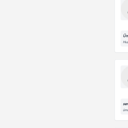
Üm
Huz
se
üm