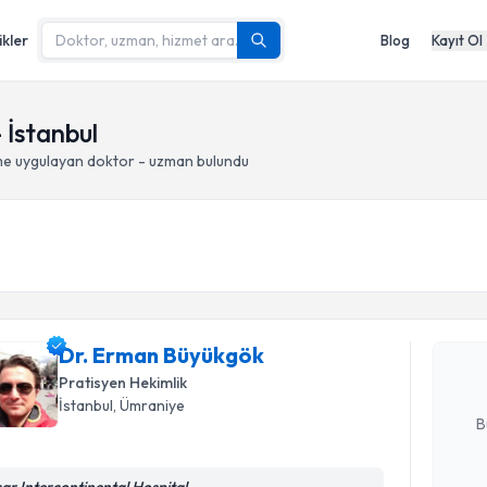
ikler
Blog
Kayıt Ol
 İstanbul
me
uygulayan doktor - uzman bulundu
Randevu T
Dr. Erman
bu uzmandan
Dr. Erman Büyükgök
posta ile bi
Pratisyen Hekimlik
E-posta Ad
İstanbul
, Ümraniye
B