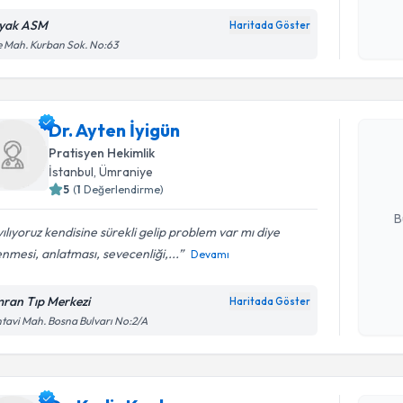
yak ASM
Haritada Göster
Kişisel
e Mah. Kurban Sok. No:63
okudum
Randevu T
işlenm
Dr. Ayten 
Dr. Ayten İyigün
uzmandan ra
Pratisyen Hekimlik
posta ile bi
İstanbul
, Ümraniye
5
(
1
Değerlendirme)
E-posta Ad
B
ılıyoruz kendisine sürekli gelip problem var mı diye
lenmesi, anlatması, sevecenliği,...
Devamı
Kişisel
okudum
ran Tıp Merkezi
Haritada Göster
Randevu T
işlenm
tavi Mah. Bosna Bulvarı No:2/A
Dr. Kadir
uzmandan ra