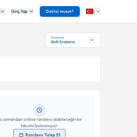
Giriş Yap
Doktor musun?
Sıralama
Akıllı Sıralama
akvimi Talebi
 Büyükgök
için randevu takvimi talebi oluşturun. Size
 randevu almanız için bir takvim hazırlandığında e-
lgilendireceğiz.
resiniz
u uzmandan online randevu alabileceğin bir
takvimi bulunmuyor.
Randevu Talep Et