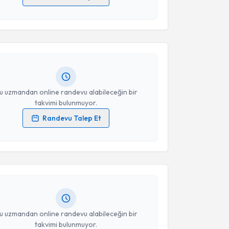
akvimi Talebi
 verilerimin işlenmesine ilişkin
Aydınlatma Metni
'ni
 ve kişisel verilerimin belirtilen kapsamda
esini kabul ediyorum.
 Akkanat
için randevu takvimi talebi oluşturun. Size
 randevu almanız için bir takvim hazırlandığında e-
lgilendireceğiz.
Takvim Talebini Gönder
resiniz
u uzmandan online randevu alabileceğin bir
takvimi bulunmuyor.
Randevu Talep Et
akvimi Talebi
 verilerimin işlenmesine ilişkin
Aydınlatma Metni
'ni
 ve kişisel verilerimin belirtilen kapsamda
esini kabul ediyorum.
 İlhan
için randevu takvimi talebi oluşturun. Size bu
ndevu almanız için bir takvim hazırlandığında e-
lgilendireceğiz.
Takvim Talebini Gönder
resiniz
u uzmandan online randevu alabileceğin bir
takvimi bulunmuyor.