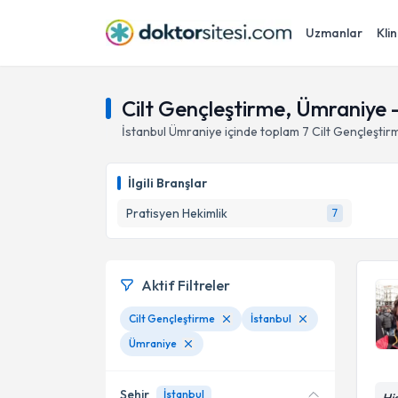
Uzmanlar
Klin
Cilt Gençleştirme, Ümraniye -
İstanbul
Ümraniye
içinde toplam
7
Cilt Gençleştir
İlgili Branşlar
Pratisyen Hekimlik
7
Aktif Filtreler
Cilt Gençleştirme
İstanbul
Ümraniye
Şehir
İstanbul