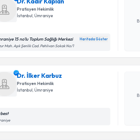
Dr. Kadir Kaplan
posta ile bi
Pratisyen Hekimlik
E-posta Ad
İstanbul
, Ümraniye
B
raniye 15 no'lu Toplum Sağlığı Merkezi
Haritada Göster
Randevu T
Kişisel
ur Mah. Aşık Şenlik Cad. Pehlivan Sokak No/1
okudum
işlenm
Dr. İlker 
uzmandan ra
Dr. İlker Karbuz
posta ile bi
Pratisyen Hekimlik
E-posta Ad
İstanbul
, Ümraniye
B
rbest
Randevu T
Kişisel
raniye
okudum
işlenm
Dr. Hanif