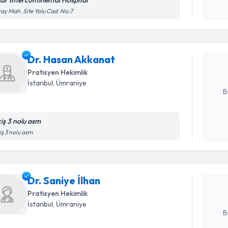
sar Intercontinental Hospital
Randevu T
Kişisel
ay Mah. Site Yolu Cad. No:7
okudum
işlenm
Dr. Hasan
bu uzmandan
Dr. Hasan Akkanat
posta ile bi
Pratisyen Hekimlik
E-posta Ad
İstanbul
, Ümraniye
B
ciş 3 nolu asm
Randevu T
Kişisel
iş 3 nolu asm
okudum
işlenm
Dr. Saniye
uzmandan ra
Dr. Saniye İlhan
posta ile bi
Pratisyen Hekimlik
E-posta Ad
İstanbul
, Ümraniye
B