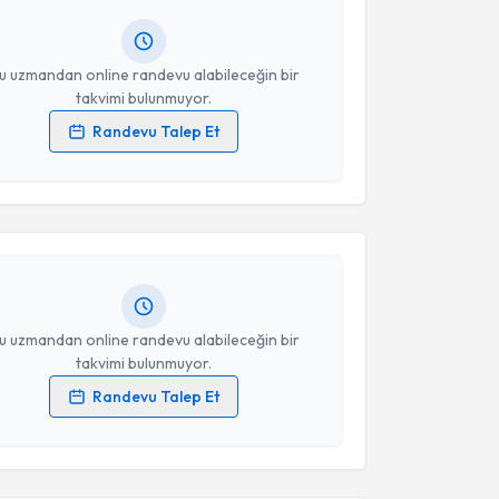
lgilendireceğiz.
resiniz
u uzmandan online randevu alabileceğin bir
takvimi bulunmuyor.
Randevu Talep Et
akvimi Talebi
 verilerimin işlenmesine ilişkin
Aydınlatma Metni
'ni
 ve kişisel verilerimin belirtilen kapsamda
esini kabul ediyorum.
Karbuz
için randevu takvimi talebi oluşturun. Size bu
ndevu almanız için bir takvim hazırlandığında e-
lgilendireceğiz.
Takvim Talebini Gönder
resiniz
u uzmandan online randevu alabileceğin bir
takvimi bulunmuyor.
Randevu Talep Et
akvimi Talebi
 verilerimin işlenmesine ilişkin
Aydınlatma Metni
'ni
 ve kişisel verilerimin belirtilen kapsamda
esini kabul ediyorum.
e Aksoy
için randevu takvimi talebi oluşturun. Size bu