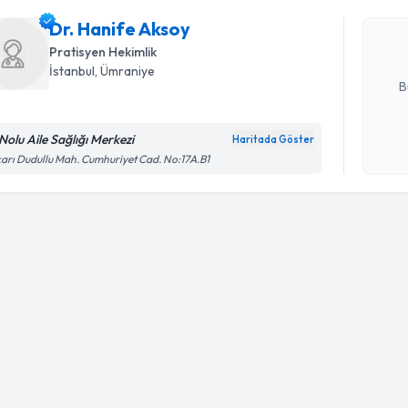
uzmandan ra
Dr. Hanife Aksoy
posta ile bi
Pratisyen Hekimlik
E-posta Ad
İstanbul
, Ümraniye
B
 Nolu Aile Sağlığı Merkezi
Haritada Göster
Kişisel
arı Dudullu Mah. Cumhuriyet Cad. No:17A.B1
okudum
işlenm