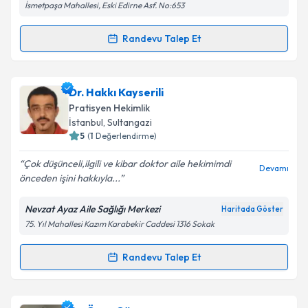
İsmetpaşa Mahallesi, Eski Edirne Asf. No:653
Kişisel verilerimin işlenmesine ilişkin
Aydınlatma
Randevu Talep Et
Randevu Takvimi Talebi
Metni
'ni okudum ve kişisel verilerimin belirtilen
kapsamda işlenmesini kabul ediyorum.
Dr. Mutlu Dalar
için randevu takvimi talebi oluşturun.
Dr. Hakkı Kayserili
Size bu uzmandan randevu almanız için bir takvim
Takvim Talebini Gönder
Pratisyen Hekimlik
hazırlandığında e-posta ile bilgilendireceğiz.
İstanbul
, Sultangazi
5
(
1
Değerlendirme)
E-posta Adresiniz
Çok düşünceli,ilgili ve kibar doktor aile hekimimdi
Devamı
önceden işini hakkıyla...
Nevzat Ayaz Aile Sağlığı Merkezi
Haritada Göster
Kişisel verilerimin işlenmesine ilişkin
Aydınlatma
75. Yıl Mahallesi Kazım Karabekir Caddesi 1316 Sokak
Metni
'ni okudum ve kişisel verilerimin belirtilen
kapsamda işlenmesini kabul ediyorum.
Randevu Talep Et
Randevu Takvimi Talebi
Takvim Talebini Gönder