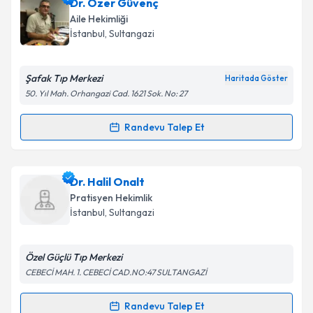
Dr. Hakkı Kayserili
için randevu takvimi talebi
Dr. Özer Güvenç
oluşturun. Size bu uzmandan randevu almanız için bir
Aile Hekimliği
takvim hazırlandığında e-posta ile bilgilendireceğiz.
İstanbul
, Sultangazi
E-posta Adresiniz
Şafak Tıp Merkezi
Haritada Göster
50. Yıl Mah. Orhangazi Cad. 1621 Sok. No: 27
Kişisel verilerimin işlenmesine ilişkin
Aydınlatma
Randevu Talep Et
Randevu Takvimi Talebi
Metni
'ni okudum ve kişisel verilerimin belirtilen
kapsamda işlenmesini kabul ediyorum.
Dr. Özer Güvenç
için randevu takvimi talebi
Dr. Halil Onalt
oluşturun. Size bu uzmandan randevu almanız için bir
Takvim Talebini Gönder
Pratisyen Hekimlik
takvim hazırlandığında e-posta ile bilgilendireceğiz.
İstanbul
, Sultangazi
E-posta Adresiniz
Özel Güçlü Tıp Merkezi
CEBECİ MAH. 1. CEBECİ CAD.NO:47 SULTANGAZİ
Kişisel verilerimin işlenmesine ilişkin
Aydınlatma
Randevu Talep Et