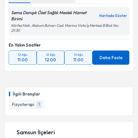
Sema Danışık Özel Sağlık Meslek Hizmet
Haritada Göster
Birimi
Körfez Mah. Atakum Bulvarı Cad. Marina Vista İş Merkezi B Blok No:
21/30
En Yakın Saatler
12 Ağu
12 Ağu
14 Ağu
Daha Fazla
11:00
12:00
11:00
İlgili Branşlar
Fizyoterapi
1
Samsun İlçeleri