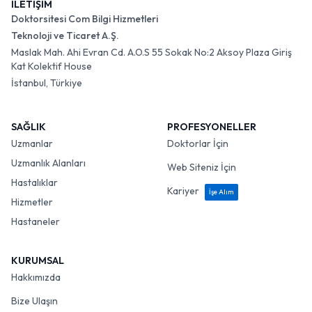
İLETİŞİM
Doktorsitesi Com Bilgi Hizmetleri
Teknoloji ve Ticaret A.Ş.
Maslak Mah. Ahi Evran Cd. A.O.S 55 Sokak No:2 Aksoy Plaza Giriş
Kat Kolektif House
İstanbul, Türkiye
SAĞLIK
PROFESYONELLER
Uzmanlar
Doktorlar İçin
Uzmanlık Alanları
Web Siteniz İçin
Hastalıklar
Kariyer
İşe Alım
Hizmetler
Hastaneler
KURUMSAL
Hakkımızda
Bize Ulaşın