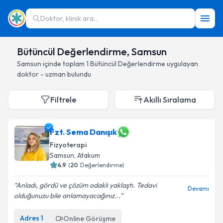
Doktor, klinik ara...
Bütüncül Değerlendirme, Samsun
Samsun
içinde toplam
1
Bütüncül Değerlendirme
uygulayan
doktor - uzman bulundu
Filtrele
Akıllı Sıralama
Fzt. Sema Danışık
Fizyoterapi
Samsun
, Atakum
4.9
(
20
Değerlendirme)
Anladı, gördü ve çözüm odaklı yaklaştı. Tedavi
Devamı
olduğunuzu bile anlamayacağınız...
Adres
1
Online Görüşme