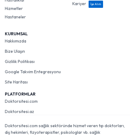
Hastalıklar
Kariyer
İşe Alım
Hizmetler
Hastaneler
KURUMSAL
Hakkımızda
Bize Ulaşın
Gizlilik Politikası
Google Takvim Entegrasyonu
Site Haritası
PLATFORMLAR
Doktorsitesi.com
Doktorsitesi.az
Doktorsitesi.com sağlık sektöründe hizmet veren tıp doktorları,
diş hekimleri, fizyoterapistler, psikologlar vb. sağlık