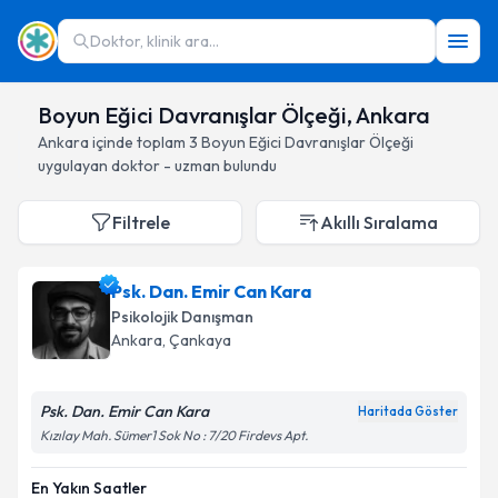
Doktor, klinik ara...
Boyun Eğici Davranışlar Ölçeği, Ankara
Ankara
içinde toplam
3
Boyun Eğici Davranışlar Ölçeği
uygulayan doktor - uzman bulundu
Filtrele
Akıllı Sıralama
Psk. Dan. Emir Can Kara
Psikolojik Danışman
Ankara
, Çankaya
Psk. Dan. Emir Can Kara
Haritada Göster
Kızılay Mah. Sümer1 Sok No : 7/20 Firdevs Apt.
En Yakın Saatler