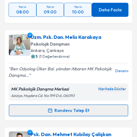
Yarın
Yarın
Yarın
Daha Fazla
08:00
09:00
10:00
Uzm. Psk. Dan. Melis Karakaya
Psikolojik Danışman
Ankara
, Çankaya
5
(
1
Değerlendirme)
Ben Odyolog Ülker Bal. yılından itibaren MK Psikolojik
Devamı
Danışma...
MK Psikolojik Danışma Merkezi
Haritada Göster
Aziziye, Hoşdere Cd. No:199 D:6, 06090
Randevu Talep Et
Randevu Takvimi Talebi
Uzm. Psk. Dan. Melis Karakaya
için randevu takvimi
Psk. Dan. Mehmet Kubilay Çalişkan