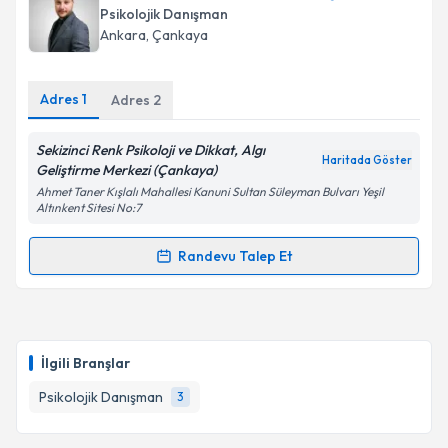
talebi oluşturun. Size bu uzmandan randevu almanız
Psikolojik Danışman
için bir takvim hazırlandığında e-posta ile
Ankara
, Çankaya
bilgilendireceğiz.
E-posta Adresiniz
Adres
1
Adres
2
Sekizinci Renk Psikoloji ve Dikkat, Algı
Haritada Göster
Geliştirme Merkezi (Çankaya)
Kişisel verilerimin işlenmesine ilişkin
Aydınlatma
Ahmet Taner Kışlalı Mahallesi Kanuni Sultan Süleyman Bulvarı Yeşil
Metni
'ni okudum ve kişisel verilerimin belirtilen
Altınkent Sitesi No:7
kapsamda işlenmesini kabul ediyorum.
Randevu Talep Et
Randevu Takvimi Talebi
Takvim Talebini Gönder
Psk. Dan. Mehmet Kubilay Çalişkan
için randevu
takvimi talebi oluşturun. Size bu uzmandan randevu
İlgili Branşlar
almanız için bir takvim hazırlandığında e-posta ile
bilgilendireceğiz.
Psikolojik Danışman
3
E-posta Adresiniz