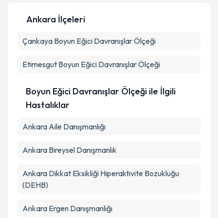
Ankara İlçeleri
Çankaya
Kişisel verilerimin işlenmesine ilişkin
Boyun Eğici Davranışlar Ölçeği
Aydınlatma
Metni
'ni okudum ve kişisel verilerimin belirtilen
kapsamda işlenmesini kabul ediyorum.
Etimesgut
Boyun Eğici Davranışlar Ölçeği
Takvim Talebini Gönder
Boyun Eğici Davranışlar Ölçeği ile İlgili
Hastalıklar
Ankara Aile Danışmanlığı
Ankara Bireysel Danışmanlık
Ankara Dikkat Eksikliği Hiperaktivite Bozukluğu
(DEHB)
Ankara Ergen Danışmanlığı