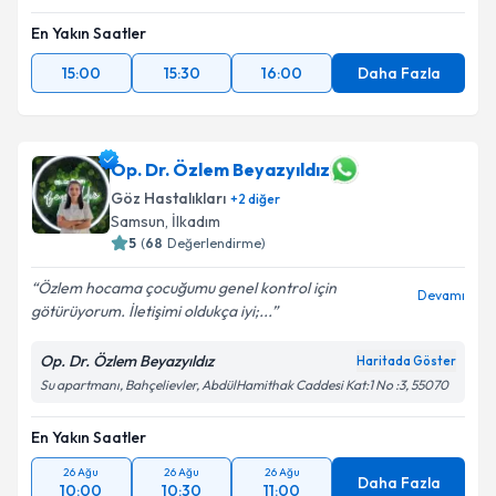
En Yakın Saatler
15:00
15:30
16:00
Daha Fazla
Op. Dr. Özlem Beyazyıldız
Göz Hastalıkları
+
2
diğer
Samsun
, İlkadım
5
(
68
Değerlendirme)
Özlem hocama çocuğumu genel kontrol için
Devamı
götürüyorum. İletişimi oldukça iyi;...
Op. Dr. Özlem Beyazyıldız
Haritada Göster
Su apartmanı, Bahçelievler, AbdülHamithak Caddesi Kat:1 No :3, 55070
En Yakın Saatler
26 Ağu
26 Ağu
26 Ağu
Daha Fazla
10:00
10:30
11:00