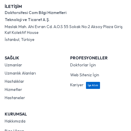
İLETİŞİM
Doktorsitesi Com Bilgi Hizmetleri
Teknoloji ve Ticaret A.Ş.
Maslak Mah. Ahi Evran Cd. A.O.S 55 Sokak No:2 Aksoy Plaza Giriş
Kat Kolektif House
İstanbul, Türkiye
SAĞLIK
PROFESYONELLER
Uzmanlar
Doktorlar İçin
Uzmanlık Alanları
Web Siteniz İçin
Hastalıklar
Kariyer
İşe Alım
Hizmetler
Hastaneler
KURUMSAL
Hakkımızda