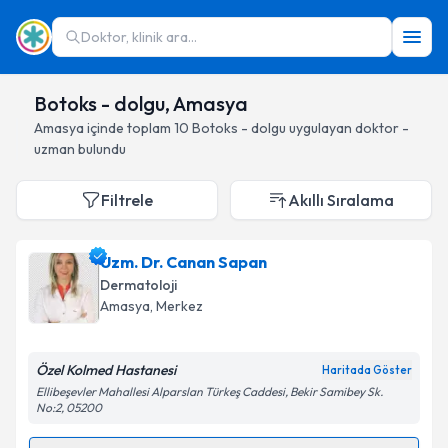
Doktor, klinik ara...
Botoks - dolgu, Amasya
Amasya
içinde toplam
10
Botoks - dolgu
uygulayan doktor -
uzman bulundu
Filtrele
Akıllı Sıralama
Uzm. Dr. Canan Sapan
Dermatoloji
Amasya
, Merkez
Özel Kolmed Hastanesi
Haritada Göster
Ellibeşevler Mahallesi Alparslan Türkeş Caddesi, Bekir Samibey Sk.
No:2, 05200