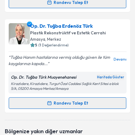
Randevu Talep Et
Randevu Takvimi Talebi
Uzm. Dr. Canan Sapan
için randevu takvimi talebi
Op. Dr. Tuğba Erdenöz Türk
oluşturun. Size bu uzmandan randevu almanız için bir
Plastik Rekonstrüktif ve Estetik Cerrahi
takvim hazırlandığında e-posta ile bilgilendireceğiz.
Amasya
, Merkez
5
(
1
Değerlendirme)
E-posta Adresiniz
Tuğba Hanım hastalarına vermiş olduğu güven ile tüm
Devamı
kaygılarınızı kapıda...
Op. Dr. Tuğba Türk Muayenehanesi
Haritada Göster
Kişisel verilerimin işlenmesine ilişkin
Aydınlatma
Kirazlıdere, Kirazlıdere, Turgut Özal Caddesi Sağlık Kent Sitesi a blok
Metni
'ni okudum ve kişisel verilerimin belirtilen
5/A, 05200 Amasya Merkez/Amasya
kapsamda işlenmesini kabul ediyorum.
Randevu Talep Et
Randevu Takvimi Talebi
Takvim Talebini Gönder
Op. Dr. Tuğba Erdenöz Türk
için randevu takvimi
Bölgenize yakın diğer uzmanlar
talebi oluşturun. Size bu uzmandan randevu almanız