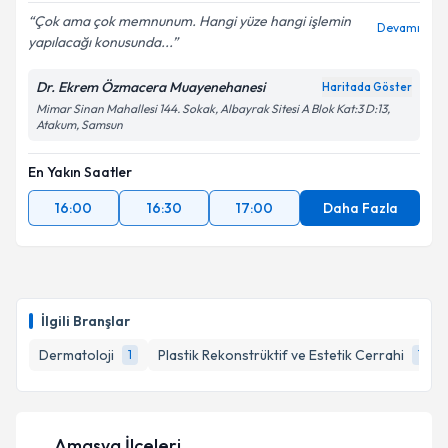
Çok ama çok memnunum. Hangi yüze hangi işlemin
Devamı
yapılacağı konusunda...
Dr. Ekrem Özmacera Muayenehanesi
Haritada Göster
Mimar Sinan Mahallesi 144. Sokak, Albayrak Sitesi A Blok Kat:3 D:13,
Atakum, Samsun
En Yakın Saatler
16:00
16:30
17:00
Daha Fazla
İlgili Branşlar
Dermatoloji
Plastik Rekonstrüktif ve Estetik Cerrahi
1
1
Amasya İlçeleri