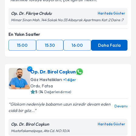
Op. Dr. Fikriye Ordulu
Haritada Göster
Mimar Sinan Mah. 144 Sokak No:33 Albayrak Apartmanı Kat :2 Daire :7
En Yakın Saatler
15:00
15:30
16:00
Daha Fazla
Op. Dr. Birol Coşkun
Göz Hastalıkları
+
1
diğer
Ordu
, Fatsa
5
(
14
Değerlendirme)
Glokom nedeniyle babamın uzun süredir devam eden
Devamı
ciddi bir göz...
Op. Dr. Birol Coşkun
Haritada Göster
Mustafakemalpaşa, Ata Cd. NO:10/A