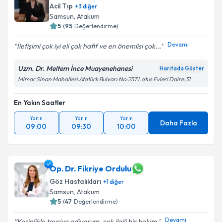
Acil Tıp
+
3
diğer
Samsun
, Atakum
5
(
95
Değerlendirme)
Devamı
İletişimi çok iyi eli çok hafif ve en önemlisi çok...
Uzm. Dr. Meltem İnce Muayenehanesi
Haritada Göster
Mimar Sinan Mahallesi Atatürk Bulvarı No:257 Lotus Evleri Daire:31
En Yakın Saatler
Yarın
Yarın
Yarın
Daha Fazla
09:00
09:30
10:00
Op. Dr. Fikriye Ordulu
Göz Hastalıkları
+
1
diğer
Samsun
, Atakum
5
(
47
Değerlendirme)
Devamı
Kesinlikle tavsiye ediyorum, çok ilgili bir hekim.