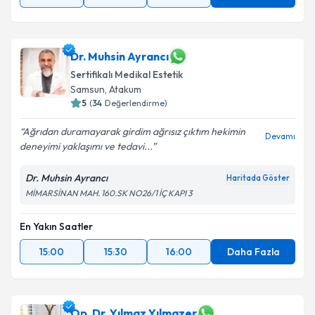
Dr. Muhsin Ayrancı
Sertifikalı Medikal Estetik
Samsun
, Atakum
5
(
34
Değerlendirme)
Ağrıdan duramayarak girdim ağrısız çıktım hekimin
Devamı
deneyimi yaklaşımı ve tedavi...
Dr. Muhsin Ayrancı
Haritada Göster
MİMARSİNAN MAH. 160.SK NO26/1 İÇ KAPI 3
En Yakın Saatler
15:00
15:30
16:00
Daha Fazla
Op. Dr. Yılmaz Yılmazer