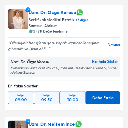
için bir takvim hazırlandığında e-posta ile
bilgilendireceğiz.
Uzm. Dr. Özge Karasu
Sertifikalı Medikal Estetik
E-posta Adresiniz
+
3
diğer
Samsun
, Atakum
5
(
78
Değerlendirme)
Dilediğiniz her işlemi gözü kapalı yaptırabileceğiniz
Devamı
Kişisel verilerimin işlenmesine ilişkin
Aydınlatma
güvenilir ve işinin ehli...
Metni
'ni okudum ve kişisel verilerimin belirtilen
kapsamda işlenmesini kabul ediyorum.
Uzm. Dr. Özge Karasu
Haritada Göster
Mimarsinan, Atatürk Bl. No:210 Çimen Apt. B Blok / Kat:3 Daire:5 , 55200
Atakum/Samsun
Takvim Talebini Gönder
En Yakın Saatler
8 Ağu
8 Ağu
8 Ağu
Daha Fazla
09:00
09:30
10:00
Uzm. Dr. Meltem İnce