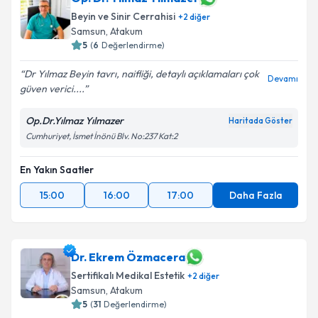
Beyin ve Sinir Cerrahisi
+
2
diğer
Samsun
, Atakum
5
(
6
Değerlendirme)
Dr Yılmaz Beyin tavrı, naifliği, detaylı açıklamaları çok
Devamı
güven verici....
Op.Dr.Yılmaz Yılmazer
Haritada Göster
Cumhuriyet, İsmet İnönü Blv. No:237 Kat:2
En Yakın Saatler
15:00
16:00
17:00
Daha Fazla
Dr. Ekrem Özmacera
Sertifikalı Medikal Estetik
+
2
diğer
Samsun
, Atakum
5
(
31
Değerlendirme)