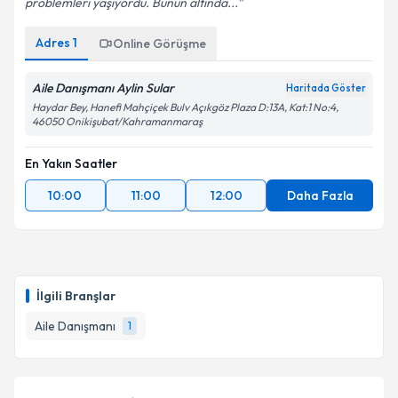
problemleri yaşıyordu. Bunun altında...
Adres
1
Online Görüşme
Aile Danışmanı Aylin Sular
Haritada Göster
Haydar Bey, Hanefi Mahçiçek Bulv Açıkgöz Plaza D:13A, Kat:1 No:4,
46050 Onikişubat/Kahramanmaraş
En Yakın Saatler
10:00
11:00
12:00
Daha Fazla
İlgili Branşlar
Aile Danışmanı
1