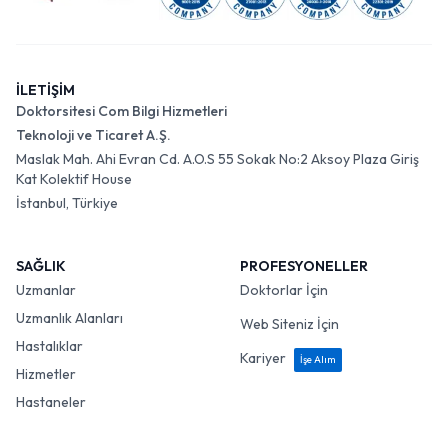
İLETİŞİM
Doktorsitesi Com Bilgi Hizmetleri
Teknoloji ve Ticaret A.Ş.
Maslak Mah. Ahi Evran Cd. A.O.S 55 Sokak No:2 Aksoy Plaza Giriş
Kat Kolektif House
İstanbul, Türkiye
SAĞLIK
PROFESYONELLER
Uzmanlar
Doktorlar İçin
Uzmanlık Alanları
Web Siteniz İçin
Hastalıklar
Kariyer
İşe Alım
Hizmetler
Hastaneler