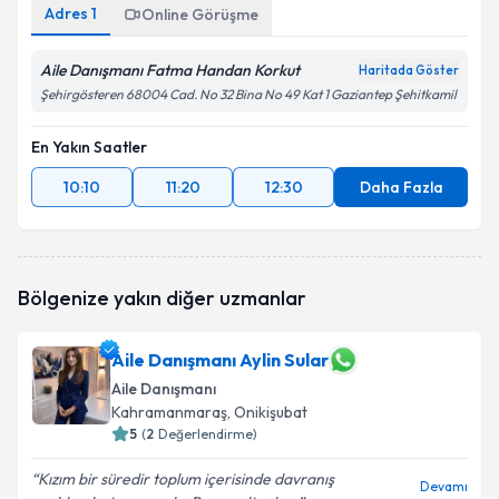
Adres
1
Online Görüşme
Aile Danışmanı Fatma Handan Korkut
Haritada Göster
Şehirgösteren 68004 Cad. No 32 Bina No 49 Kat 1 Gaziantep Şehitkamil
En Yakın Saatler
10:10
11:20
12:30
Daha Fazla
Bölgenize yakın diğer uzmanlar
Aile Danışmanı Aylin Sular
Aile Danışmanı
Kahramanmaraş
, Onikişubat
5
(
2
Değerlendirme)
Kızım bir süredir toplum içerisinde davranış
Devamı