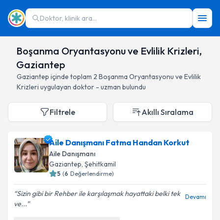
Doktor, klinik ara...
Boşanma Oryantasyonu ve Evlilik Krizleri,
Gaziantep
Gaziantep
içinde toplam
2
Boşanma Oryantasyonu ve Evlilik
Krizleri
uygulayan doktor - uzman bulundu
Filtrele
Akıllı Sıralama
Aile Danışmanı Fatma Handan Korkut
Aile Danışmanı
Gaziantep
, Şehitkamil
5
(
6
Değerlendirme)
Sizin gibi bir Rehber ile karşılaşmak hayattaki belki tek
Devamı
ve...