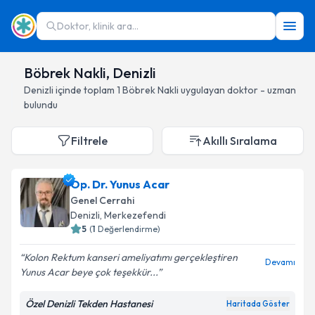
Doktor, klinik ara...
Böbrek Nakli, Denizli
Denizli
içinde toplam
1
Böbrek Nakli
uygulayan doktor - uzman
bulundu
Filtrele
Akıllı Sıralama
Op. Dr. Yunus Acar
Genel Cerrahi
Denizli
, Merkezefendi
5
(
1
Değerlendirme)
Kolon Rektum kanseri ameliyatımı gerçekleştiren
Devamı
Yunus Acar beye çok teşekkür...
Özel Denizli Tekden Hastanesi
Haritada Göster