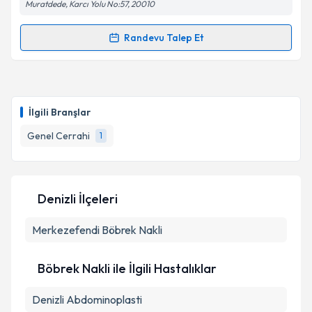
Muratdede, Karcı Yolu No:57, 20010
Randevu Talep Et
Randevu Takvimi Talebi
Op. Dr. Yunus Acar
için randevu takvimi talebi
oluşturun. Size bu uzmandan randevu almanız için bir
İlgili Branşlar
takvim hazırlandığında e-posta ile bilgilendireceğiz.
Genel Cerrahi
1
E-posta Adresiniz
Denizli İlçeleri
Kişisel verilerimin işlenmesine ilişkin
Aydınlatma
Merkezefendi
Metni
'ni okudum ve kişisel verilerimin belirtilen
Böbrek Nakli
kapsamda işlenmesini kabul ediyorum.
Böbrek Nakli ile İlgili Hastalıklar
Takvim Talebini Gönder
Denizli Abdominoplasti