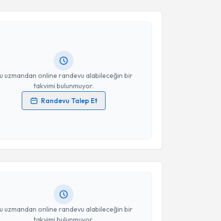
liz Uslu
için randevu takvimi talebi oluşturun. Size bu
Takvim Talebini Gönder
ndevu almanız için bir takvim hazırlandığında e-
lgilendireceğiz.
resiniz
u uzmandan online randevu alabileceğin bir
takvimi bulunmuyor.
Randevu Talep Et
 verilerimin işlenmesine ilişkin
Aydınlatma Metni
'ni
 ve kişisel verilerimin belirtilen kapsamda
akvimi Talebi
esini kabul ediyorum.
ytekin
için randevu takvimi talebi oluşturun. Size bu
Takvim Talebini Gönder
ndevu almanız için bir takvim hazırlandığında e-
lgilendireceğiz.
resiniz
u uzmandan online randevu alabileceğin bir
takvimi bulunmuyor.