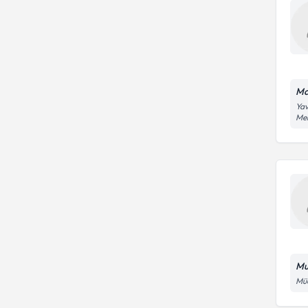
Ma
Yav
Me
Mu
Müc