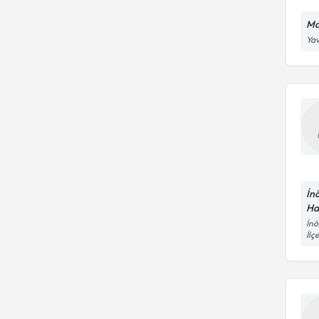
Ma
Yav
İn
Ha
İnö
İlç