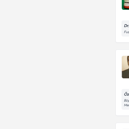
Dr
Fuz
Öz
Büy
Me