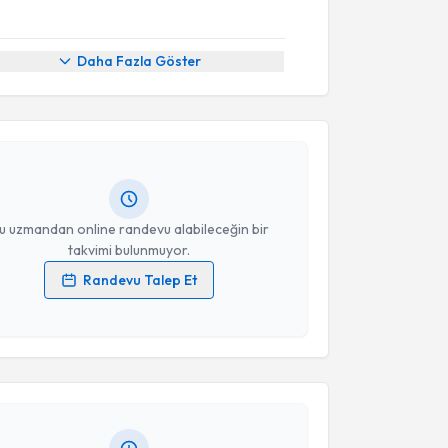
akvimi Talebi
Daha Fazla Göster
Fuat Ahmetoğlu
için randevu takvimi talebi oluşturun.
andan randevu almanız için bir takvim
ında e-posta ile bilgilendireceğiz.
resiniz
u uzmandan online randevu alabileceğin bir
takvimi bulunmuyor.
Randevu Talep Et
 verilerimin işlenmesine ilişkin
Aydınlatma Metni
'ni
akvimi Talebi
 ve kişisel verilerimin belirtilen kapsamda
esini kabul ediyorum.
m Taşkın
için randevu takvimi talebi oluşturun. Size bu
ndevu almanız için bir takvim hazırlandığında e-
Takvim Talebini Gönder
lgilendireceğiz.