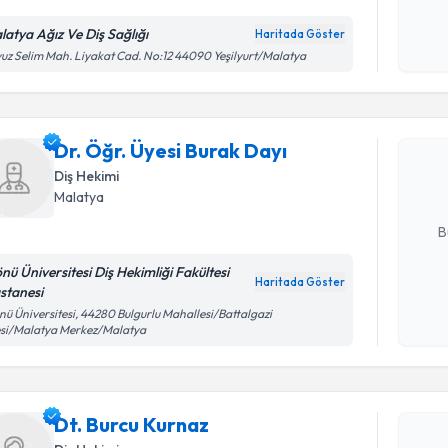
latya Ağız Ve Diş Sağlığı
Haritada Göster
Kişisel
uz Selim Mah. Liyakat Cad. No:12 44090 Yeşilyurt/Malatya
Randevu T
okudum
işlenm
Dr. Öğr. Ü
Size bu uzm
Dr. Öğr. Üyesi Burak Dayı
hazırlandığ
Diş Hekimi
Malatya
E-posta Ad
B
önü Üniversitesi Diş Hekimliği Fakültesi
Haritada Göster
stanesi
Kişisel
nü Üniversitesi, 44280 Bulgurlu Mahallesi/Battalgazi
Randevu T
okudum
esi/Malatya Merkez/Malatya
işlenm
Dt. Burcu
uzmandan ra
Dt. Burcu Kurnaz
posta ile bi