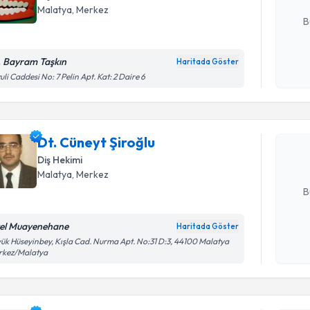
E-posta Ad
Malatya
, Merkez
B
. Bayram Taşkın
Haritada Göster
Randevu T
Kişisel
uli Caddesi No: 7 Pelin Apt. Kat: 2 Daire 6
okudum
işlenm
Dt. Cüneyt
uzmandan ra
Dt. Cüneyt Şiroğlu
posta ile bi
Diş Hekimi
E-posta Ad
Malatya
, Merkez
B
el Muayenehane
Haritada Göster
Kişisel
ük Hüseyinbey, Kışla Cad. Nurma Apt. No:31 D:3, 44100 Malatya
Randevu T
rkez/Malatya
okudum
işlenm
Dt. Fuat 
uzmandan ra