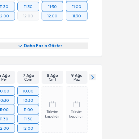
11:30
11:30
11:30
11:00
12:00
12:00
12:00
11:30
Daha Fazla Göster
6 Ağu
7 Ağu
8 Ağu
9 Ağu
Per
Cum
Cmt
Paz
10:00
10:00
10:30
10:30
11:00
11:00
Takvim
Takvim
kapalıdır
kapalıdır
11:30
11:30
12:00
12:00