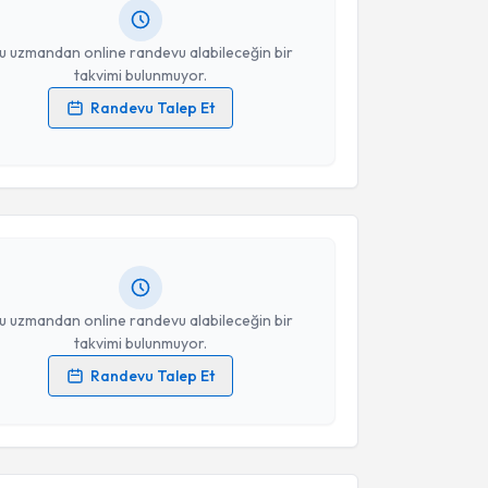
resiniz
u uzmandan online randevu alabileceğin bir
takvimi bulunmuyor.
Randevu Talep Et
akvimi Talebi
 verilerimin işlenmesine ilişkin
Aydınlatma Metni
'ni
 ve kişisel verilerimin belirtilen kapsamda
esini kabul ediyorum.
 Gökgöz
için randevu takvimi talebi oluşturun. Size bu
ndevu almanız için bir takvim hazırlandığında e-
Takvim Talebini Gönder
lgilendireceğiz.
resiniz
u uzmandan online randevu alabileceğin bir
takvimi bulunmuyor.
Randevu Talep Et
 verilerimin işlenmesine ilişkin
Aydınlatma Metni
'ni
akvimi Talebi
 ve kişisel verilerimin belirtilen kapsamda
esini kabul ediyorum.
 Cengiz
için randevu takvimi talebi oluşturun. Size bu