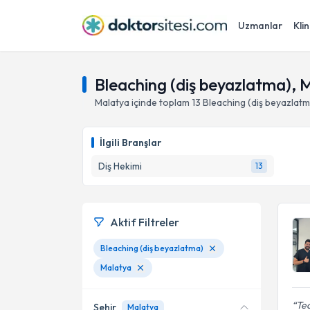
Uzmanlar
Klin
Bleaching (diş beyazlatma), 
Malatya
içinde toplam
13
Bleaching (diş beyazlat
İlgili Branşlar
Diş Hekimi
13
Aktif Filtreler
Bleaching (diş beyazlatma)
Malatya
Tec
Şehir
Malatya