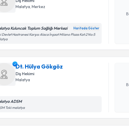
Diş Hekimi
E-posta Ad
Malatya
, Merkez
B
latya Kuluncak Toplum Sağlığı Merkezi
Haritada Göster
Randevu T
Kişisel
i Devlet Hastranesi Karşısı Alaca İnşaat Milano Plaza Kat:2 No:5
latya
okudum
işlenm
Dt. Hülya
uzmandan ra
Dt. Hülya Gökgöz
posta ile bi
Diş Hekimi
E-posta Ad
Malatya
B
latya ADSM
Kişisel
SM Toki malatya
Randevu T
okudum
işlenm
Dt. Kübra