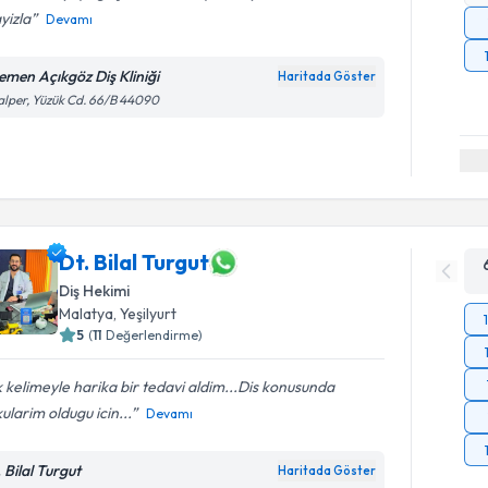
yizla
Devamı
emen Açıkgöz Diş Kliniği
Haritada Göster
lper, Yüzük Cd. 66/B 44090
Dt. Bilal Turgut
Diş Hekimi
Malatya
, Yeşilyurt
5
(
11
Değerlendirme)
 kelimeyle harika bir tedavi aldim...Dis konusunda
ularim oldugu icin...
Devamı
 Bilal Turgut
Haritada Göster