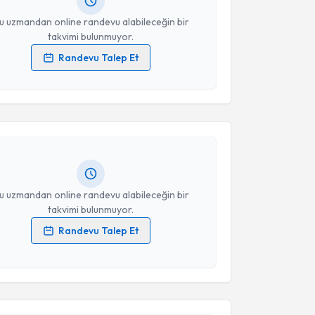
resiniz
u uzmandan online randevu alabileceğin bir
takvimi bulunmuyor.
Randevu Talep Et
akvimi Talebi
 verilerimin işlenmesine ilişkin
Aydınlatma Metni
'ni
 ve kişisel verilerimin belirtilen kapsamda
esini kabul ediyorum.
 Şiroğlu
için randevu takvimi talebi oluşturun. Size bu
ndevu almanız için bir takvim hazırlandığında e-
Takvim Talebini Gönder
lgilendireceğiz.
resiniz
u uzmandan online randevu alabileceğin bir
takvimi bulunmuyor.
Randevu Talep Et
 verilerimin işlenmesine ilişkin
Aydınlatma Metni
'ni
akvimi Talebi
 ve kişisel verilerimin belirtilen kapsamda
esini kabul ediyorum.
Demirtaş
için randevu takvimi talebi oluşturun. Size bu
ndevu almanız için bir takvim hazırlandığında e-