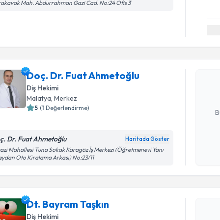
akavak Mah. Abdurrahman Gazi Cad. No:24 Ofis 3
Randevu T
Doç. Dr. 
Size bu uzm
Doç. Dr. Fuat Ahmetoğlu
hazırlandığ
Diş Hekimi
Malatya
, Merkez
E-posta Ad
5
(
1
Değerlendirme)
B
ç. Dr. Fuat Ahmetoğlu
Haritada Göster
Kişisel
Randevu T
azi Mahallesi Tuna Sokak Karagöz İş Merkezi (Öğretmenevi Yanı
okudum
ydan Oto Kiralama Arkası) No:23/11
işlenm
Dt. Bayra
uzmandan ra
Dt. Bayram Taşkın
posta ile bi
Diş Hekimi