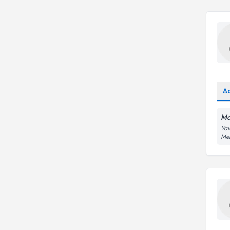
A
Ma
Yav
Me