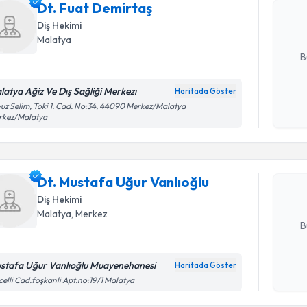
Dt. Fuat Demirtaş
posta ile bi
Diş Hekimi
E-posta Ad
Malatya
B
latya Ağiz Ve Dış Sağliği Merkezı
Haritada Göster
Randevu T
Kişisel
uz Selim, Toki 1. Cad. No:34, 44090 Merkez/Malatya
rkez/Malatya
okudum
işlenm
Dt. Musta
oluşturun. 
Dt. Mustafa Uğur Vanlıoğlu
hazırlandığ
Diş Hekimi
E-posta Ad
Malatya
, Merkez
B
stafa Uğur Vanlıoğlu Muayenehanesi
Haritada Göster
Kişisel
elli Cad.foşkanli Apt.no:19/1 Malatya
okudum
Randevu T
işlenm