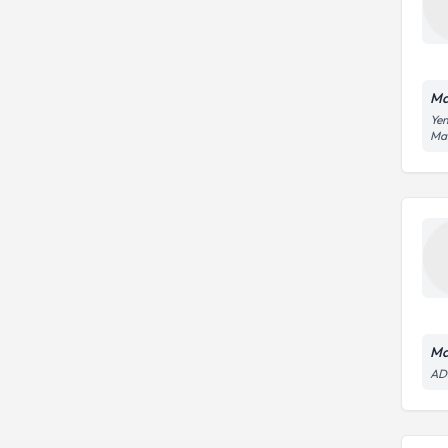
Ma
Yen
Ma
Ma
AD