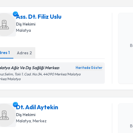
Ass. Dt. Fi
Ass. Dt. Filiz Uslu
uzmandan ra
Diş Hekimi
posta ile bi
Malatya
E-posta Ad
B
dres
1
Adres
2
Kişisel
latya Ağiz Ve Dış Sağliği Merkezı
Haritada Göster
okudum
Randevu T
uz Selim, Toki 1. Cad. No:34, 44090 Merkez/Malatya
işlenm
rkez/Malatya
Dt. Adil A
uzmandan ra
Dt. Adil Aytekin
posta ile bi
Diş Hekimi
E-posta Ad
Malatya
, Merkez
B