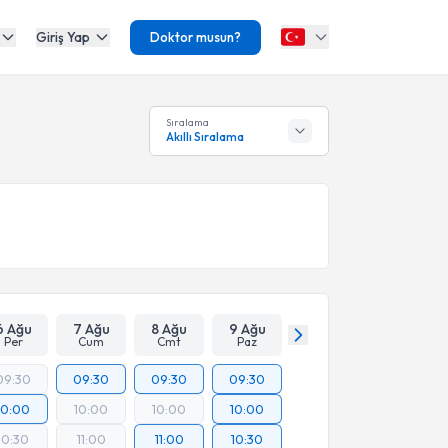
Giriş Yap
Doktor musun?
Sıralama
Akıllı Sıralama
6 Ağu
7 Ağu
8 Ağu
9 Ağu
Per
Cum
Cmt
Paz
09:30
09:30
09:30
09:30
10:00
10:00
10:00
10:00
10:30
11:00
11:00
10:30