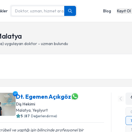
ikler
Blog
Kayıt Ol
Malatya
ma)
uygulayan doktor - uzman bulundu
Dt. Egemen Açıkgöz
Diş Hekimi
Malatya
, Yeşilyurt
5
(
87
Değerlendirme)
rübeli ve yaptığı işin bilincinde profesyonel bir