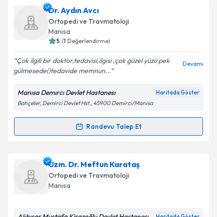
Doç. Dr. Güvenir Okcu
için randevu takvimi talebi
Dr. Aydın Avcı
oluşturun. Size bu uzmandan randevu almanız için bir
Ortopedi ve Travmatoloji
takvim hazırlandığında e-posta ile bilgilendireceğiz.
Manisa
5
(
1
Değerlendirme)
E-posta Adresiniz
Çok ilgili bir doktor,tedavisi,ilgisi ,çok güzel yüzü pek
Devamı
gülmesede()tedavide memnun...
Manısa Demırcı Devlet Hastanesı
Haritada Göster
Kişisel verilerimin işlenmesine ilişkin
Aydınlatma
Bahçeler, Demirci Devlet Hst., 45900 Demirci/Manisa
Metni
'ni okudum ve kişisel verilerimin belirtilen
kapsamda işlenmesini kabul ediyorum.
Randevu Talep Et
Randevu Takvimi Talebi
Takvim Talebini Gönder
Dr. Aydın Avcı
için randevu takvimi talebi oluşturun.
Uzm. Dr. Meftun Karataş
Size bu uzmandan randevu almanız için bir takvim
Ortopedi ve Travmatoloji
hazırlandığında e-posta ile bilgilendireceğiz.
Manisa
E-posta Adresiniz
Akhısar Mustafa Kirazoğlu Devlet Hastanesı
Haritada Göster