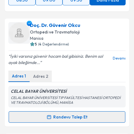
08:30
09:00
09:30
Daha Fazla
Doç. Dr. Güvenir Okcu
Ortopedi ve Travmatoloji
Manisa
5
(
4
Değerlendirme)
İyiki varsınız güvenir hocam bal gibisiniz. Benim sol
Devamı
ayak bileğimde...
Adres
1
Adres
2
CELAL BAYAR ÜNİVERSİTESİ
CELAL BAYAR ÜNİVERSİTESİ TIP FAKÜLTESİ HASTANESİ ORTOPEDİ
VE TRAVMATOLOJİ BÖLÜMÜ, MANİSA
Randevu Talep Et
Randevu Takvimi Talebi