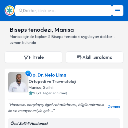
Doktor, klinik ara...
Biseps tenodezi, Manisa
Manisa
içinde toplam
5
Biseps tenodezi
uygulayan doktor -
uzman bulundu
Filtrele
Akıllı Sıralama
Op. Dr. Nelo Lima
Ortopedi ve Travmatoloji
Manisa
, Salihli
5
(
21
Değerlendirme)
Hastasını karşılayışı ilgisi rahatlatması, bilgilendirmesi
Devamı
ile ve muayenesiyle çok...
Özel Salihli Hastanesi