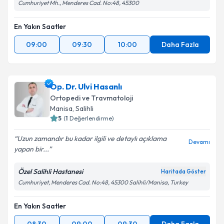
Cumhuriyet Mh., Menderes Cad. No:48, 45300
En Yakın Saatler
09:00
09:30
10:00
Daha Fazla
Op. Dr. Ulvi Hasanlı
Ortopedi ve Travmatoloji
Manisa
, Salihli
5
(
1
Değerlendirme)
Uzun zamandır bu kadar ilgili ve detaylı açıklama
Devamı
yapan bir...
Özel Salihli Hastanesi
Haritada Göster
Cumhuriyet, Menderes Cad. No:48, 45300 Salihli/Manisa, Turkey
En Yakın Saatler