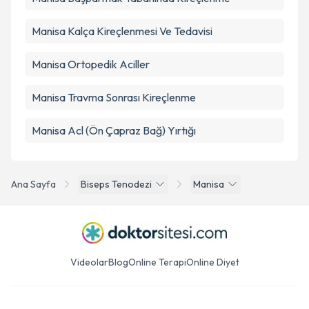
Manisa Kalça Kireçlenmesi Ve Tedavisi
Manisa Ortopedik Aciller
Manisa Travma Sonrası Kireçlenme
Manisa Acl (Ön Çapraz Bağ) Yırtığı
Ana Sayfa
Biseps Tenodezi
Manisa
Videolar
Blog
Online Terapi
Online Diyet