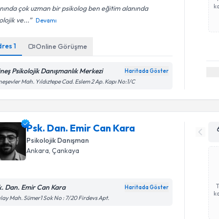
ka
nında çok uzman bir psikolog ben eğitim alanında
olojik ve...
Devamı
dres
1
Online Görüşme
neş Psikolojik Danışmanlık Merkezi
Haritada Göster
eşevler Mah. Yıldıztepe Cad. Eslem 2 Ap. Kapı No:1/C
Psk. Dan. Emir Can Kara
Psikolojik Danışman
Ankara
, Çankaya
k. Dan. Emir Can Kara
Haritada Göster
ka
ılay Mah. Sümer1 Sok No : 7/20 Firdevs Apt.