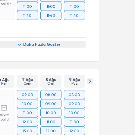
palıdır
11:00
11:00
11:00
11:40
11:40
11:40
Daha Fazla Göster
6 Ağu
7 Ağu
8 Ağu
9 Ağu
Per
Cum
Cmt
Paz
09:00
08:00
08:00
10:00
09:00
09:00
11:00
10:00
10:00
Takvim
palıdır
12:00
11:00
11:00
13:00
12:00
12:00