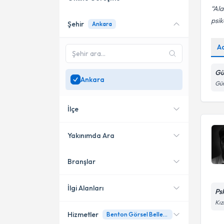
Ala
psik
Şehir
Ankara
Online danışmanlık sunan
uzmanları göster
A
Sadece
Ankara
bölgesinde
uzman ara
Gü
Ankara
Gün
İlçe
Yakınımda Ara
Branşlar
Konumuma yakın uzmanları
Çankaya
göster
Altındağ
İlgi Alanları
Ps
Kız
Hizmetler
Benton Görsel Bellek Testi (8 Yaş ve üzeri)
Psikolojik Danışman