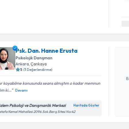
Randevu T
Psk. Dan.
Psk. Dan. Hanne Erusta
Size bu uzm
Psikolojik Danışman
hazırlandığ
Ankara
, Çankaya
5
(
1
Değerlendirme)
E-posta Ad
B
nır koyabilme konusunda seans almıştım o kadar memnun
ım ki...
Devamı
Kişisel
okudum
zlem Psikoloji ve Danışmanlık Merkezi
Haritada Göster
işlenm
tafa Kemal Mahallesi 2096.Sok.Barış Sitesi No:42
Randevu T