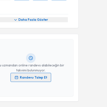
Daha Fazla Göster
akvimi Talebi
 Hanne Erusta
için randevu takvimi talebi oluşturun.
andan randevu almanız için bir takvim
ında e-posta ile bilgilendireceğiz.
resiniz
u uzmandan online randevu alabileceğin bir
takvimi bulunmuyor.
Randevu Talep Et
 verilerimin işlenmesine ilişkin
Aydınlatma Metni
'ni
 ve kişisel verilerimin belirtilen kapsamda
esini kabul ediyorum.
akvimi Talebi
Takvim Talebini Gönder