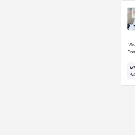
Bireysel rehberlik
Ben
Dan
MK
Azi