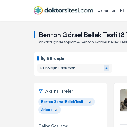
Uzmanlar
Klin
Benton Görsel Bellek Testi (8 
Ankara
içinde toplam
4
Benton Görsel Bellek Testi
İlgili Branşlar
Psikolojik Danışman
4
Aktif Filtreler
Benton Görsel Bellek Testi (8 Yaş ve üzeri)
Ankara
Online Görüşme