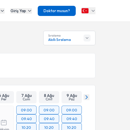
Giriş Yap
Doktor musun?
Sıralama
Akıllı Sıralama
6 Ağu
7 Ağu
8 Ağu
9 Ağu
Per
Cum
Cmt
Paz
09:00
09:00
09:00
09:40
09:40
09:40
10:20
10:20
10:20
Takvim