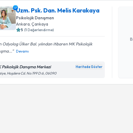
Uzm. Psk.
Uzm. Psk. Dan. Melis Karakaya
oluşturun. 
Psikolojik Danışman
hazırlandığ
Ankara
, Çankaya
5
(
1
Değerlendirme)
E-posta Ad
B
 Odyolog Ülker Bal. yılından itibaren MK Psikolojik
ışma...
Devamı
Kişisel
okudum
 Psikolojik Danışma Merkezi
Haritada Göster
işlenm
ziye, Hoşdere Cd. No:199 D:6, 06090