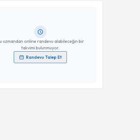
 Dan. Melis Karakaya
için randevu takvimi talebi
Size bu uzmandan randevu almanız için bir takvim
ında e-posta ile bilgilendireceğiz.
resiniz
u uzmandan online randevu alabileceğin bir
takvimi bulunmuyor.
Randevu Talep Et
 verilerimin işlenmesine ilişkin
Aydınlatma Metni
'ni
 ve kişisel verilerimin belirtilen kapsamda
esini kabul ediyorum.
Takvim Talebini Gönder