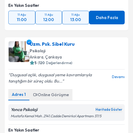
En Yakın Saatler
11 Ağu
11 Ağu
11 Ağu
Daha Fazla
11:00
12:00
13:00
Uzm. Psk. Sibel Kuru
Psikoloji
Ankara
, Çankaya
5
(
120
Değerlendirme)
Duygusal açlık, duygusal yeme kavramlarıyla
Devamı
tanıştığım bir süreç oldu. Bu...
Adres
1
Online Görüşme
Yonca Psikoloji
Haritada Göster
Mustafa Kemal Mah. 2141.Cadde Demirkol Apartmanı 37/5
En Yakın Saatler