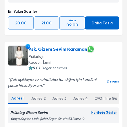
En Yakın Saatler
Yarın
20:00
21:00
Daha Fazla
09:00
Psk. Gizem Sevim Karaman
Psikoloji
Kocaeli
, İzmit
5
(
17
Değerlendirme)
Çok açıklayıcı ve rahatlatıcı tanıdığım için kendimi
Devamı
şanslı hissediyorum.
Adres
1
Adres
2
Adres
3
Adres
4
Online Görüşm
Psikolog Gizem Sevim
Haritada Göster
Yahya Kaptan Mah. Şehit Ergün Sk. No:53 Daire :9