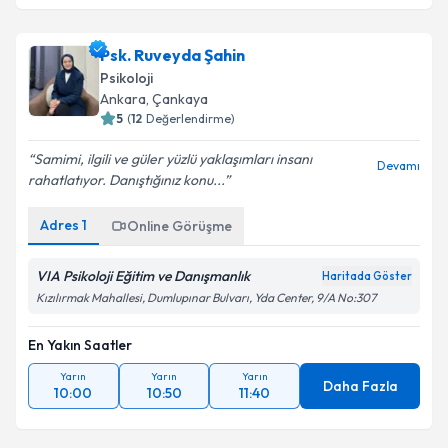
Psk. Rojin Nazik
için randevu takvimi talebi oluşturun.
Size bu uzmandan randevu almanız için bir takvim
Psk. Ruveyda Şahin
hazırlandığında e-posta ile bilgilendireceğiz.
Psikoloji
E-posta Adresiniz
Ankara
, Çankaya
5
(
12
Değerlendirme)
Samimi, ilgili ve güler yüzlü yaklaşımları insanı
Devamı
rahatlatıyor. Danıştığınız konu...
Kişisel verilerimin işlenmesine ilişkin
Aydınlatma
Metni
'ni okudum ve kişisel verilerimin belirtilen
Adres
1
Online Görüşme
kapsamda işlenmesini kabul ediyorum.
VIA Psikoloji Eğitim ve Danışmanlık
Haritada Göster
Takvim Talebini Gönder
Kızılırmak Mahallesi, Dumlupınar Bulvarı, Yda Center, 9/A No:307
En Yakın Saatler
Yarın
Yarın
Yarın
Daha Fazla
10:00
10:50
11:40