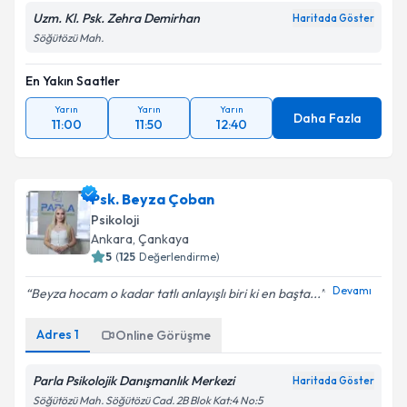
Uzm. Kl. Psk. Zehra Demirhan
Haritada Göster
Söğütözü Mah.
En Yakın Saatler
Yarın
Yarın
Yarın
Daha Fazla
11:00
11:50
12:40
Psk. Beyza Çoban
Psikoloji
Ankara
, Çankaya
5
(
125
Değerlendirme)
Devamı
Beyza hocam o kadar tatlı anlayışlı biri ki en başta...
Adres
1
Online Görüşme
Parla Psikolojik Danışmanlık Merkezi
Haritada Göster
Söğütözü Mah. Söğütözü Cad. 2B Blok Kat:4 No:5