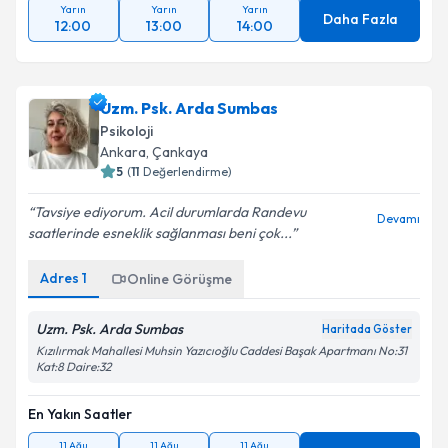
Yarın
Yarın
Yarın
Daha Fazla
12:00
13:00
14:00
Uzm. Psk. Arda Sumbas
Psikoloji
Ankara
, Çankaya
5
(
11
Değerlendirme)
Tavsiye ediyorum. Acil durumlarda Randevu
Devamı
saatlerinde esneklik sağlanması beni çok...
Adres
1
Online Görüşme
Uzm. Psk. Arda Sumbas
Haritada Göster
Kızılırmak Mahallesi Muhsin Yazıcıoğlu Caddesi Başak Apartmanı No:31
Kat:8 Daire:32
En Yakın Saatler
11 Ağu
11 Ağu
11 Ağu