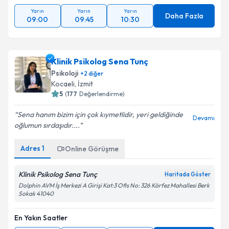
Yarın
Yarın
Yarın
Daha Fazla
09:00
09:45
10:30
Klinik Psikolog Sena Tunç
Psikoloji
+
2
diğer
Kocaeli
, İzmit
5
(
177
Değerlendirme)
Sena hanım bizim için çok kıymetlidir, yeri geldiğinde
Devamı
oğlumun sırdaşıdır....
Adres
1
Online Görüşme
Klinik Psikolog Sena Tunç
Haritada Göster
Dolphin AVM İş Merkezi A Girişi Kat:3 Ofis No: 326 Körfez Mahallesi Berk
Sokak 41040
En Yakın Saatler