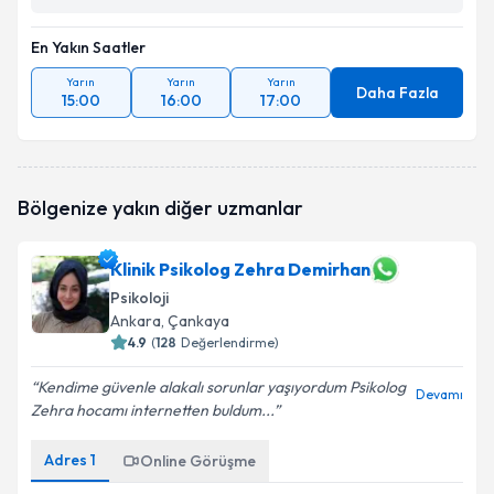
En Yakın Saatler
Yarın
Yarın
Yarın
Daha Fazla
15:00
16:00
17:00
Bölgenize yakın diğer uzmanlar
Klinik Psikolog Zehra Demirhan
Psikoloji
Ankara
, Çankaya
4.9
(
128
Değerlendirme)
Kendime güvenle alakalı sorunlar yaşıyordum Psikolog
Devamı
Zehra hocamı internetten buldum...
Adres
1
Online Görüşme