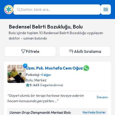
Doktor, klinik ara...
Bedensel Belirti Bozukluğu, Bolu
Bolu
içinde toplam
10
Bedensel Belirti Bozukluğu
uygulayan
doktor - uzman bulundu
Filtrele
Akıllı Sıralama
Uzm. Psk. Mustafa Cem Oğuz
Psikoloji
+
1
diğer
Bolu
, Merkez
5
(
465
Değerlendirme)
Gayet olumlu bir terapi herkese tavsiye ederim
Devamı
hocam konusunda gerçekten...
Uzman Grup Danışmanlık Merkezi Bolu
Haritada Göster