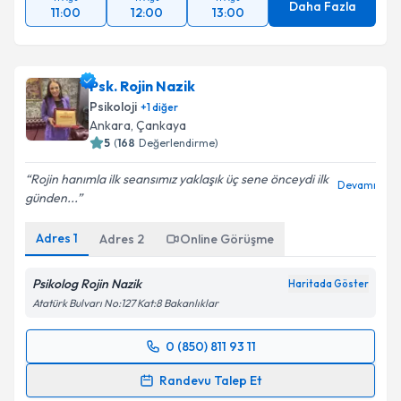
Daha Fazla
11:00
12:00
13:00
Psk. Rojin Nazik
Psikoloji
+
1
diğer
Ankara
, Çankaya
5
(
168
Değerlendirme)
Rojin hanımla ilk seansımız yaklaşık üç sene önceydi ilk
Devamı
günden...
Adres
1
Adres
2
Online Görüşme
Psikolog Rojin Nazik
Haritada Göster
Atatürk Bulvarı No:127 Kat:8 Bakanlıklar
0 (850) 811 93 11
Randevu Takvimi Talebi
Randevu Talep Et