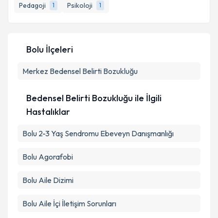
bilgilendireceğiz.
Pedagoji
Psikoloji
1
1
E-posta Adresiniz
Bolu İlçeleri
Merkez
Kişisel verilerimin işlenmesine ilişkin
Bedensel Belirti Bozukluğu
Aydınlatma
Metni
'ni okudum ve kişisel verilerimin belirtilen
kapsamda işlenmesini kabul ediyorum.
Bedensel Belirti Bozukluğu ile İlgili
Hastalıklar
Takvim Talebini Gönder
Bolu 2-3 Yaş Sendromu Ebeveyn Danışmanlığı
Bolu Agorafobi
Bolu Aile Dizimi
Bolu Aile İçi İletişim Sorunları