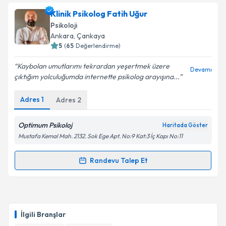
Klinik Psikolog Fatih Uğur
Psikoloji
Ankara
, Çankaya
5
(
65
Değerlendirme)
Kaybolan umutlarımı tekrardan yeşertmek üzere
Devamı
çıktığım yolculuğumda internette psikolog arayışına...
Adres
1
Adres
2
Optimum Psikoloj
Haritada Göster
Mustafa Kemal Mah. 2132. Sok Ege Apt. No:9 Kat:3 İç Kapı No:11
Randevu Talep Et
Randevu Takvimi Talebi
Klinik Psikolog Fatih Uğur
için randevu takvimi
talebi oluşturun. Size bu uzmandan randevu almanız
İlgili Branşlar
için bir takvim hazırlandığında e-posta ile