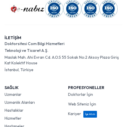
İLETİŞİM
Doktorsitesi Com Bilgi Hizmetleri
Teknoloji ve Ticaret A.Ş.
Maslak Mah. Ahi Evran Cd. A.O.S 55 Sokak No:2 Aksoy Plaza Giriş
Kat Kolektif House
İstanbul, Türkiye
SAĞLIK
PROFESYONELLER
Uzmanlar
Doktorlar İçin
Uzmanlık Alanları
Web Siteniz İçin
Hastalıklar
Kariyer
İşe Alım
Hizmetler
Hastaneler