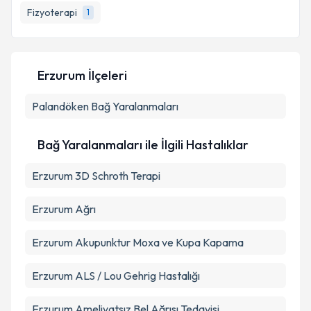
Fizyoterapi
1
E-posta Adresiniz
Erzurum İlçeleri
Kişisel verilerimin işlenmesine ilişkin
Aydınlatma
Palandöken
Metni
Bağ Yaralanmaları
'ni okudum ve kişisel verilerimin belirtilen
kapsamda işlenmesini kabul ediyorum.
Bağ Yaralanmaları ile İlgili Hastalıklar
Takvim Talebini Gönder
Erzurum 3D Schroth Terapi
Erzurum Ağrı
Erzurum Akupunktur Moxa ve Kupa Kapama
Erzurum ALS / Lou Gehrig Hastalığı
Erzurum Ameliyatsız Bel Ağrısı Tedavisi