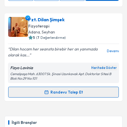
Fzt. Dilan Şimşek
Fizyoterapi
Adana
, Seyhan
5
(
7
Değerlendirme)
Dilan hocam her seansta birebir her an yanımızda
Devamı
olarak kas...
Fizyo Lavinia
Haritada Göster
Cemalpaşa Mah. 63007 Sk. Şinasi Uzunkavak Apt. Doktorlar Sitesi B
Blok No:29 No:101
Randevu Talep Et
Randevu Takvimi Talebi
Fzt. Dilan Şimşek
için randevu takvimi talebi
oluşturun. Size bu uzmandan randevu almanız için bir
İlgili Branşlar
takvim hazırlandığında e-posta ile bilgilendireceğiz.