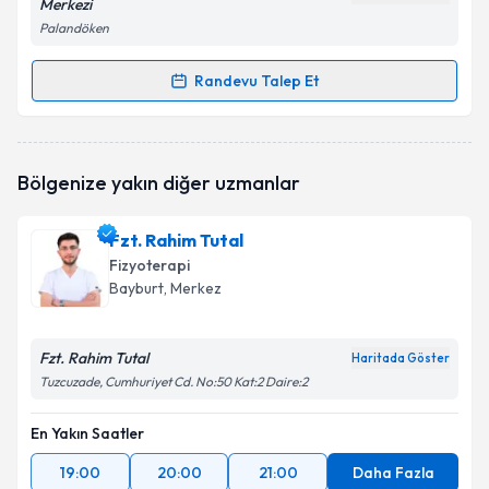
Merkezi
Palandöken
Randevu Talep Et
Randevu Takvimi Talebi
Fzt. Şeyhmus Güzel
için randevu takvimi talebi
Bölgenize yakın diğer uzmanlar
oluşturun. Size bu uzmandan randevu almanız için bir
takvim hazırlandığında e-posta ile bilgilendireceğiz.
Fzt. Rahim Tutal
E-posta Adresiniz
Fizyoterapi
Bayburt
, Merkez
Fzt. Rahim Tutal
Kişisel verilerimin işlenmesine ilişkin
Aydınlatma
Haritada Göster
Metni
'ni okudum ve kişisel verilerimin belirtilen
Tuzcuzade, Cumhuriyet Cd. No:50 Kat:2 Daire:2
kapsamda işlenmesini kabul ediyorum.
En Yakın Saatler
Takvim Talebini Gönder
19:00
20:00
21:00
Daha Fazla