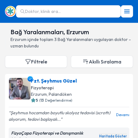
Doktor, klinik ara...
Bağ Yaralanmaları, Erzurum
Erzurum
içinde toplam
3
Bağ Yaralanmaları
uygulayan doktor -
uzman bulundu
Filtrele
Akıllı Sıralama
Fzt. Şeyhmus Güzel
Fizyoterapi
Erzurum
, Palandöken
5
(
13
Değerlendirme)
Şeyhmus hocamdan boyutlu skolyoz tedavisi (scroth)
Devamı
alıyorum, tedavi başlayalı...
FizyoÇapa Fizyoterapi ve Danışmanlık
Haritada Göster