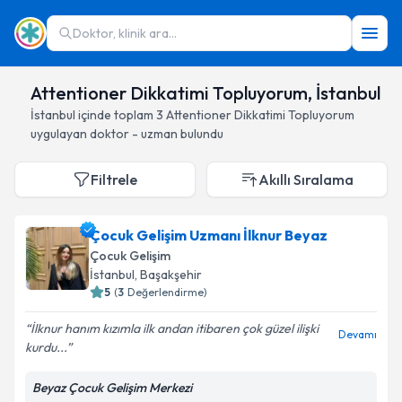
Doktor, klinik ara...
Attentioner Dikkatimi Topluyorum, İstanbul
İstanbul
içinde toplam
3
Attentioner Dikkatimi Topluyorum
uygulayan doktor - uzman bulundu
Filtrele
Akıllı Sıralama
Çocuk Gelişim Uzmanı İlknur Beyaz
Çocuk Gelişim
İstanbul
, Başakşehir
5
(
3
Değerlendirme)
İlknur hanım kızımla ilk andan itibaren çok güzel ilişki
Devamı
kurdu...
Beyaz Çocuk Gelişim Merkezi