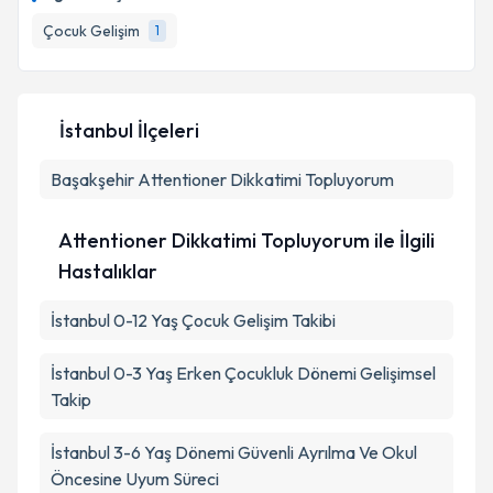
için bir takvim hazırlandığında e-posta ile
bilgilendireceğiz.
Çocuk Gelişim
1
E-posta Adresiniz
İstanbul İlçeleri
Başakşehir
Kişisel verilerimin işlenmesine ilişkin
Attentioner Dikkatimi Topluyorum
Aydınlatma
Metni
'ni okudum ve kişisel verilerimin belirtilen
kapsamda işlenmesini kabul ediyorum.
Attentioner Dikkatimi Topluyorum ile İlgili
Hastalıklar
Takvim Talebini Gönder
İstanbul 0-12 Yaş Çocuk Gelişim Takibi
İstanbul 0-3 Yaş Erken Çocukluk Dönemi Gelişimsel
Takip
İstanbul 3-6 Yaş Dönemi Güvenli Ayrılma Ve Okul
Öncesine Uyum Süreci