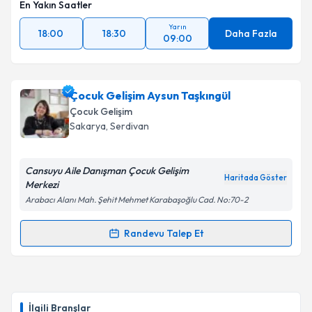
En Yakın Saatler
Yarın
18:00
18:30
Daha Fazla
09:00
Çocuk Gelişim Aysun Taşkıngül
Çocuk Gelişim
Sakarya
, Serdivan
Cansuyu Aile Danışman Çocuk Gelişim
Haritada Göster
Merkezi
Arabacı Alanı Mah. Şehit Mehmet Karabaşoğlu Cad. No:70-2
Randevu Talep Et
Randevu Takvimi Talebi
Çocuk Gelişim Aysun Taşkıngül
için randevu takvimi
talebi oluşturun. Size bu uzmandan randevu almanız
İlgili Branşlar