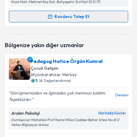
Koza Mah. Mehmet Kaz Sok. Bahçeşehir Suit Kat:10 D:70
Randevu Talep Et
Randevu Takvimi Talebi
Çocuk Gelişim Uzmanı İlknur Beyaz
için randevu
Bölgenize yakın diğer uzmanlar
takvimi talebi oluşturun. Size bu uzmandan randevu
almanız için bir takvim hazırlandığında e-posta ile
bilgilendireceğiz.
Pedagog Hatice Örgün Kumral
Çocuk Gelişim
E-posta Adresiniz
Afyonkarahisar
, Merkez
5
(
6
Değerlendirme)
Görüşmemizden ve ilginizden çok memnun kaldım.
Devamı
Teşekkürler.
Kişisel verilerimin işlenmesine ilişkin
Aydınlatma
Metni
'ni okudum ve kişisel verilerimin belirtilen
kapsamda işlenmesini kabul ediyorum.
Arslan Psikoloji
Haritada Göster
Dumlupınar Mahallesi Prof Kamil Milas Caddesi Bahar Sitesi No:8/2
Vatan Bilgisayar Arkası
Takvim Talebini Gönder