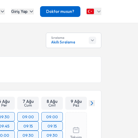
Giriş Yap
Doktor musun?
Sıralama
Akıllı Sıralama
6 Ağu
7 Ağu
8 Ağu
9 Ağu
Per
Cum
Cmt
Paz
09:30
09:00
09:00
09:45
09:15
09:15
10:00
09:30
09:30
Takvim