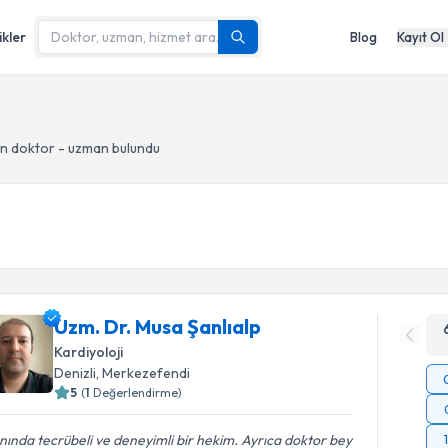
ikler
Blog
Kayıt Ol
n doktor - uzman bulundu
Uzm. Dr. Musa Şanlıalp
Kardiyoloji
Denizli
, Merkezefendi
5
(
1
Değerlendirme)
nında tecrübeli ve deneyimli bir hekim. Ayrıca doktor bey