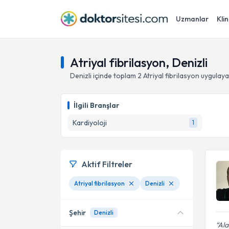
Uzmanlar
Klin
Atriyal fibrilasyon, Denizli
Denizli
içinde toplam
2
Atriyal fibrilasyon
uygulaya
İlgili Branşlar
Kardiyoloji
1
Aktif Filtreler
Atriyal fibrilasyon
Denizli
Şehir
Denizli
Ala