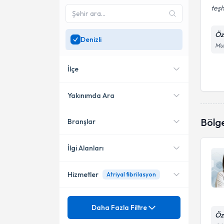
teşh
Öz
Denizli
Mur
İlçe
Yakınımda Ara
Bölg
Branşlar
Konumuma yakın uzmanları
Merkezefendi
göster
İlgi Alanları
Hizmetler
Atriyal fibrilasyon
Kardiyoloji
Mezuniyet
24 saat EKG holteri
Daha Fazla Filtre
Öz