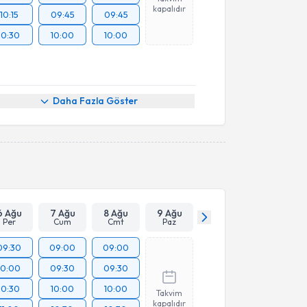
kapalıdır
10:15
09:45
09:45
10:30
10:00
10:00
Daha Fazla Göster
6 Ağu
7 Ağu
8 Ağu
9 Ağu
Per
Cum
Cmt
Paz
09:30
09:00
09:00
10:00
09:30
09:30
10:30
10:00
10:00
Takvim
kapalıdır