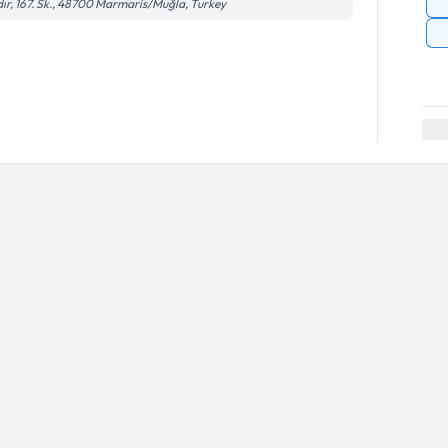
dır, 167. Sk., 48700 Marmaris/Muğla, Turkey